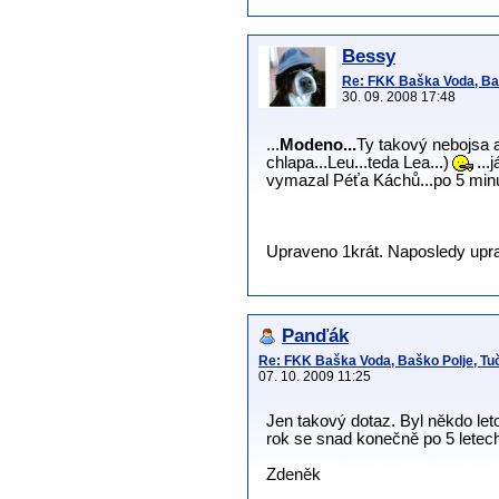
Bessy
Re: FKK Baška Voda, Baš
30. 09. 2008 17:48
...
Modeno...
Ty takový nebojsa a
chlapa...Leu...teda Lea...)
...
vymazal Péťa Káchů...po 5 minut
Upraveno 1krát. Naposledy uprav
Panďák
Re: FKK Baška Voda, Baško Polje, Tuč
07. 10. 2009 11:25
Jen takový dotaz. Byl někdo le
rok se snad konečně po 5 letech
Zdeněk