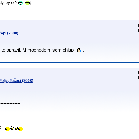
dy bylo ?
epi (2008)
m to opravil. Mimochodem jsem chlap
.
lje, Tučepi (2008)
--------------
 !