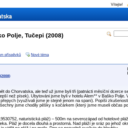
Vítejte!
 Polje, Tučepi (2008)
m příspěvků
Nové téma
(2008)
pět do Chorvatska, ale teď už jsme byli tři (patnácti měsíční dcerce 
 lepší než písek). Ubytováni jsme byli v hotelu Alem** v Baško Polje. V
ý přepych (využívali jsme je stejně jenom na spaní). Popíši zkušenost
všechny jsme chodily pěšky s kočárkem (který jsme museli občas p
530752, naturistická pláž) – 500m na severozápad od hotelové pláž
a. Pláž je docela dlouhá a prostorná. Nad pláží je sráz po jehož ok