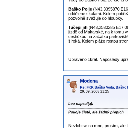
Vody do Baško Polje ze kterého 
Baško Polje
(N43,3395870 E16,9
oddělené skalami. Kolem pobřež
pozvolně svažuje do hloubky.
Tučepi jih
(N43,2530285 E17,0634
jízdě od Makarské, na k tomu 
cestičkou na začátku parkoviště
široká. Kolem pláže rostou stro
Upraveno 1krát. Naposledy uprav
Modena
Re: FKK Baška Voda, Baško Po
29. 09. 2008 21:25
Leo napsal(a):
----------------------------------------------------
Pokoje čisté, ale žádný přepich
Nezlob se na mne, prosím, ale t