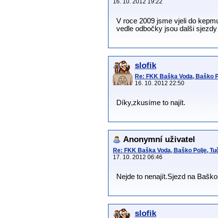
16. 10. 2012 19:22
V roce 2009 jsme vjeli do kepmu
vedle odbočky jsou dalši sjezdy 
slofik
Re: FKK Baška Voda, Baško Po
16. 10. 2012 22:50
Díky,zkusíme to najít.
Anonymní uživatel
Re: FKK Baška Voda, Baško Polje, Tuč
17. 10. 2012 06:46
Nejde to nenajít.Sjezd na Baško
slofik