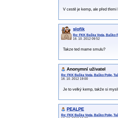
V cestě je kemp, ale před třemi 
slofik
Re: FKK Baška Voda, Baško Po
16. 10. 2012 09:52
Takze ted mame smulu?
Anonymní uživatel
Re: FKK Baška Voda, Baško Polje, Tuč
16. 10. 2012 19:00
Je to velký kemp, takže si mysl
PEALPE
Re: FKK Baška Voda, Baško Polje, Tuč