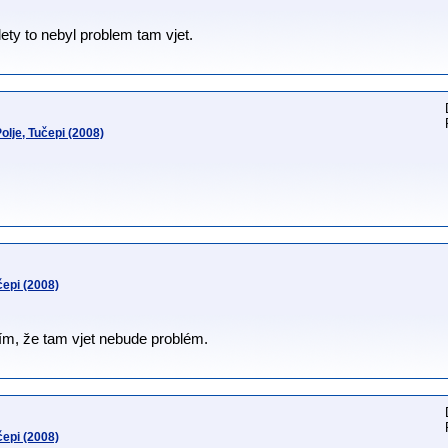
lety to nebyl problem tam vjet.
lje, Tučepi (2008)
epi (2008)
ím, že tam vjet nebude problém.
epi (2008)