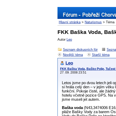
Hlavní stránka
>
Naturismus
> Téma
FKK Baška Voda, Baško
Autor
Leo
Seznam diskusních fór
Sezna
Novější téma
Starší téma
Leo
FKK Baška Voda, Baško Polje, Tučepi 
27. 09. 2008 23:51
Letos jsme po dvou letech jeli o
si hrála celý den – v jejím věku
funkční. Pokoje čisté, ale žádn
hotelu včetně pozice GPS. Na 
jsme museli jet autem.
Baška voda
(N43,3474006 E16,9
pláže Bašky Vody za barem Osek