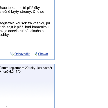
Jsou to kamenité plážičky
ástečně kryty stromy. Dno se
agistrále kousek za vesnicí, při
á sejít k pláži buď kamenitou
áž je docela rušná, dlouhá a
loubky.
Odpovědět
Citovat
Datum registrace: 20 roky (let) nazpět
Příspěvků: 470
. . ?