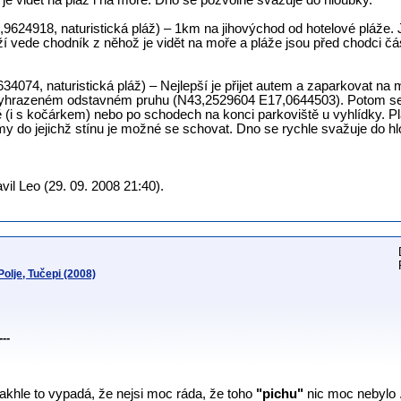
je vidět na pláž i na moře. Dno se pozvolně svažuje do hloubky.
624918, naturistická pláž) – 1km na jihovýchod od hotelové pláže. 
í vede chodník z něhož je vidět na moře a pláže jsou před chodci č
074, naturistická pláž) – Nejlepší je přijet autem a zaparkovat na m
vyhrazeném odstavném pruhu (N43,2529604 E17,0644503). Potom se d
 (i s kočárkem) nebo po schodech na konci parkoviště u vyhlídky. Pl
my do jejichž stínu je možné se schovat. Dno se rychle svažuje do h
il Leo (29. 09. 2008 21:40).
lje, Tučepi (2008)
---
akhle to vypadá, že nejsi moc ráda, že toho
"pichu"
nic moc nebylo . 