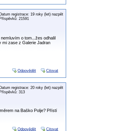
Datum registrace: 19 roky (let) nazpět
Příspěvků: 21591
c nemluvím o tom...žes odhalil
by mi zase z Galerie Jadran
Odpovědět
Citovat
Datum registrace: 20 roky (let) nazpět
Příspěvků: 313
směrem na Baško Polje? Přístí
Odpovědět
Citovat