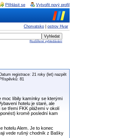
Přihlásit se
Vytvořit nový profil
Chorvatsko
|
ostrov Hvar
Rozšířené vyhledávání
Datum registrace: 21 roky (let) nazpět
Příspěvků: 81
se moc líbily kamínky se kterými
ybavení hotelu je staré, ale
i se třemi FKK plážemi v okolí
oponést) kromě poslední kam
e hotelu Alem. Je to konec
raji vede rušný chodník z Bašky