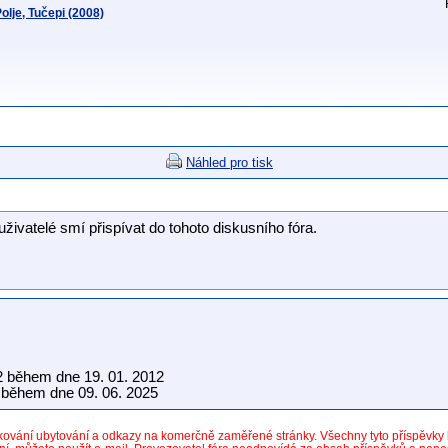
lje, Tučepi (2008)
Náhled pro tisk
uživatelé smí přispívat do tohoto diskusního fóra.
2 během dne 19. 01. 2012
během dne 09. 06. 2025
dkování ubytování a odkazy na komerčně zaměřené stránky. Všechny tyto příspěvk