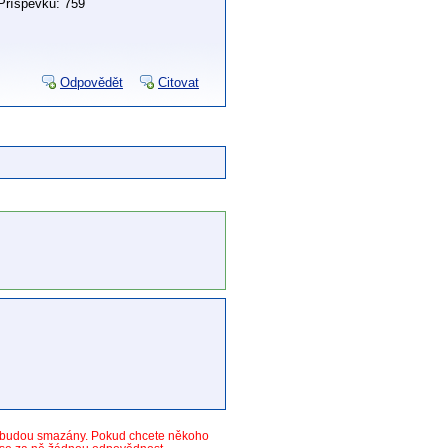
Příspěvků: 759
Odpovědět
Citovat
y budou smazány. Pokud chcete někoho