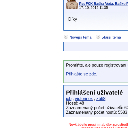
Re: FKK Baška Voda, Baško Po
17. 10. 2012 11:35
Díky
Novější téma
Starší téma
Promiňte, ale pouze registrovaní 
Přihlašte se zde.
Přihlášení uživatelé
job
,
victorinox
,
zb68
Hosté: 48
Zaznamenaný počet uživatelů: 6
Zaznamenaný počet hostů: 5583 
Nevkládejte prosím nabídky zprostře