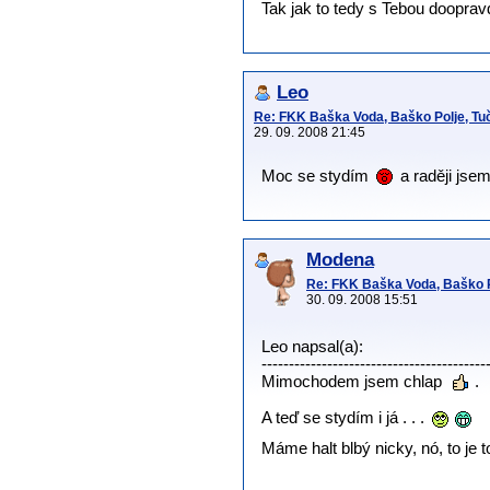
Tak jak to tedy s Tebou dooprav
Leo
Re: FKK Baška Voda, Baško Polje, Tuč
29. 09. 2008 21:45
Moc se stydím
a raději jse
Modena
Re: FKK Baška Voda, Baško Po
30. 09. 2008 15:51
Leo napsal(a):
-----------------------------------------
Mimochodem jsem chlap
.
A teď se stydím i já . . .
Máme halt blbý nicky, nó, to je to