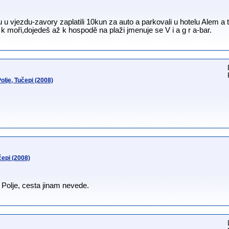
 u vjezdu-zavory zaplatili 10kun za auto a parkovali u hotelu Alem a 
k moři,dojedeš až k hospodě na plaži jmenuje se V i a g r a-bar.
lje, Tučepi (2008)
epi (2008)
 Polje, cesta jinam nevede.