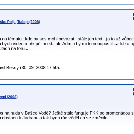
ko Polje, Tučepi (2008)
 na tématu...kde by ses mohl odvázat...stále jen text...(a to už vůbe
já bych videem přispěl hned...ale Admin by mi to neodpustil...a fotku 
ách na foru...
il Bessy (30. 09. 2008 17:50).
epi (2008)
tos na nuda v Bašce Vodě? Ještě stále funguje FKK po promenádou 
 dostanu k Jadranu a tak bych rád věděl co se změnilo.