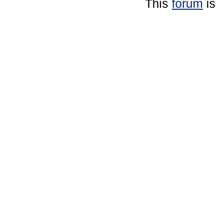
This
forum
is