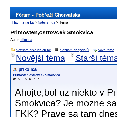
Hlavní stránka
>
Naturismus
> Téma
Primosten,ostrovcek Smokvica
Autor
prikolica
Seznam diskusních fór
Seznam příspěvků
Nové téma
Novější téma
Starší tém
prikolica
Primosten,ostrovcek Smokvica
05. 07. 2016 07:14
Ahojte,bol uz niekto v 
Smokvica? Je mozne sa t
FKK? Prave sa tam dnes