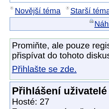
Novější téma
Starší tém
Náhl
Promiňte, ale pouze regi
přispívat do tohoto disku
Přihlašte se zde.
Přihlášení uživatelé
Hosté: 27