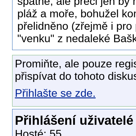
špatné, ale přeci jen by
pláž a moře, bohužel kom
přelidněno (zřejmě i pro 
"venku" z nedaleké Bašk
Promiňte, ale pouze regi
přispívat do tohoto disku
Přihlašte se zde.
Přihlášení uživatelé
Hosté: 55