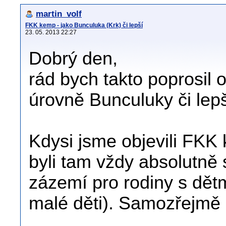
martin_volf
FKK kemp - jako Bunculuka (Krk) či lepší
23. 05. 2013 22:27
Dobrý den,
rád bych takto poprosil
úrovně Bunculuky či lepš
Kdysi jsme objevili FKK
byli tam vždy absolutně s
zázemí pro rodiny s dětm
malé děti). Samozřejmě a