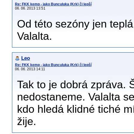
Re: FKK kemp - jako Bunculuka (Krk) či lepší
06. 06. 2013 13:51
Od této sezóny jen teplá
Valalta.
Leo
Re: FKK kemp - jako Bunculuka (Krk) či lepší
06. 06. 2013 14:11
Tak to je dobrá zpráva. 
nedostaneme. Valalta se
kdo hledá klidné tiché m
žije.