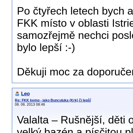
Po čtyřech letech bych al
FKK místo v oblasti Istrie
samozřejmě nechci poslo
bylo lepší :-)
Děkuji moc za doporuče
Leo
Re: FKK kemp - jako Bunculuka (Krk) či lepší
06. 06. 2013 08:46
Valalta – Rušnější, děti
velký bazén a písčitou p