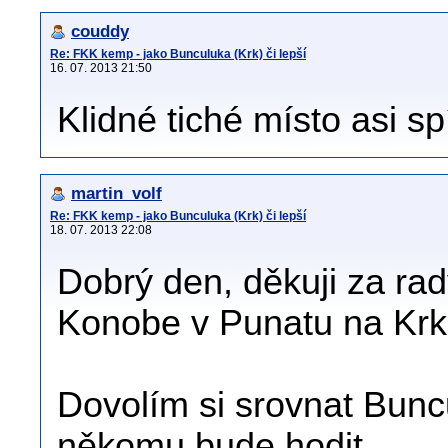
couddy
Re: FKK kemp - jako Bunculuka (Krk) či lepší
16. 07. 2013 21:50
Klidné tiché místo asi 
martin_volf
Re: FKK kemp - jako Bunculuka (Krk) či lepší
18. 07. 2013 22:08
Dobrý den, děkuji za ra
Konobe v Punatu na Krk
Dovolím si srovnat Bunc
někomu bude hodit.