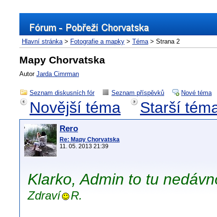
Hlavní stránka
>
Fotografie a mapky
>
Téma
> Strana 2
Mapy Chorvatska
Autor
Jarda Cimrman
Seznam diskusních fór
Seznam příspěvků
Nové téma
Novější téma
Starší tém
Rero
Re: Mapy Chorvatska
11. 05. 2013 21:39
Klarko, Admin to tu nedávno
Zdraví
R.