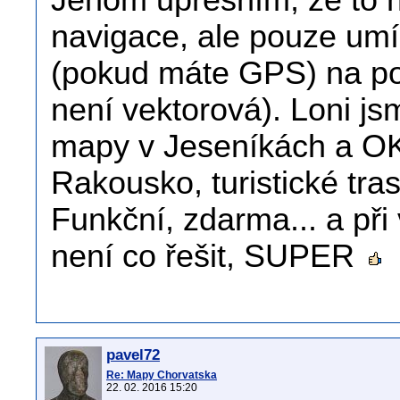
Jenom upřesním, že to n
navigace, ale pouze umí 
(pokud máte GPS) na p
není vektorová). Loni jsm
mapy v Jeseníkách a OK
Rakousko, turistické tras
Funkční, zdarma... a při
není co řešit, SUPER
pavel72
Re: Mapy Chorvatska
22. 02. 2016 15:20