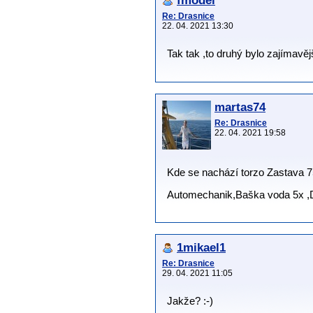
fmodel
Re: Drasnice
22. 04. 2021 13:30
Tak tak ,to druhý bylo zajímavě
martas74
Re: Drasnice
22. 04. 2021 19:58
Kde se nachází torzo Zastava 7
Automechanik,Baška voda 5x ,D
1mikael1
Re: Drasnice
29. 04. 2021 11:05
Jakže? :-)