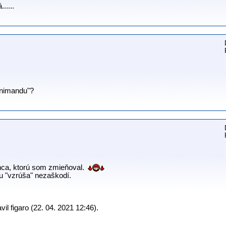
.....
panimandu"?
onca, ktorú som zmieňoval.
hu "vzrúša" nezaškodí.
l figaro (22. 04. 2021 12:46).