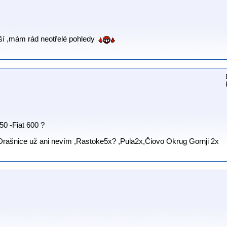
jší ,mám rád neotřelé pohledy
50 -Fiat 600 ?
rašnice už ani nevím ,Rastoke5x? ,Pula2x,Čiovo Okrug Gornji 2x