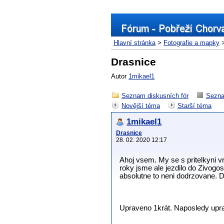
Hlavní stránka
>
Fotografie a mapky
>
Drasnice
Autor
1mikael1
Seznam diskusních fór
Sezna
Novější téma
Starší téma
1mikael1
Drasnice
28. 02. 2020 12:17
Ahoj vsem. My se s pritelkyni v
roky jsme ale jezdilo do Zivogo
absolutne to neni dodrzovane. D
Upraveno 1krát. Naposledy uprav