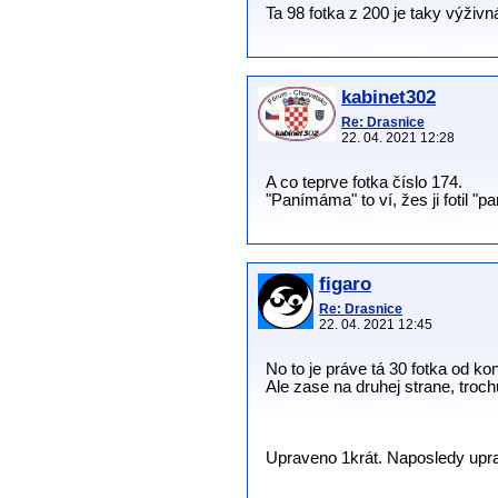
Ta 98 fotka z 200 je taky výživná.
kabinet302
Re: Drasnice
22. 04. 2021 12:28
A co teprve fotka číslo 174.
"Panímáma" to ví, žes ji fotil "
figaro
Re: Drasnice
22. 04. 2021 12:45
No to je práve tá 30 fotka od k
Ale zase na druhej strane, troc
Upraveno 1krát. Naposledy upravi