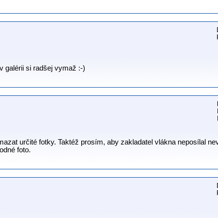
 galérii si radšej vymaž :-)
mazat určité fotky. Taktéž prosím, aby zakladatel vlákna neposílal 
odné foto.