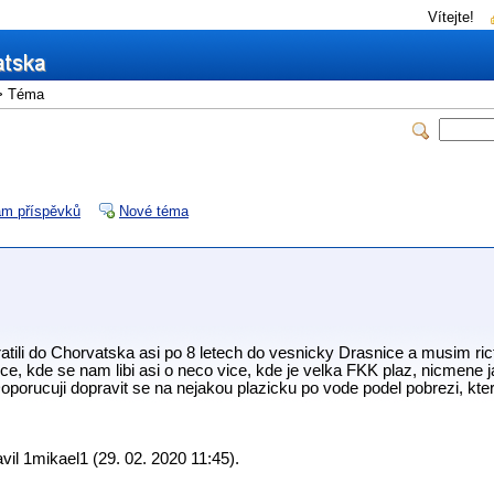
Vítejte!
 Téma
m příspěvků
Nové téma
ratili do Chorvatska asi po 8 letech do vesnicky Drasnice a musim ric
sce, kde se nam libi asi o neco vice, kde je velka FKK plaz, nicmen
oporucuji dopravit se na nejakou plazicku po vode podel pobrezi, kte
il 1mikael1 (29. 02. 2020 11:45).