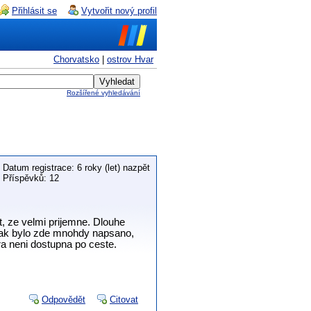
Přihlásit se
Vytvořit nový profil
Chorvatsko
|
ostrov Hvar
Rozšířené vyhledávání
Datum registrace: 6 roky (let) nazpět
Příspěvků: 12
t, ze velmi prijemne. Dlouhe
e jak bylo zde mnohdy napsano,
ra neni dostupna po ceste.
Odpovědět
Citovat