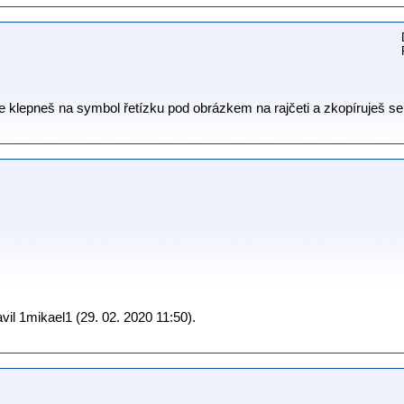
, že klepneš na symbol řetízku pod obrázkem na rajčeti a zkopíruješ
il 1mikael1 (29. 02. 2020 11:50).