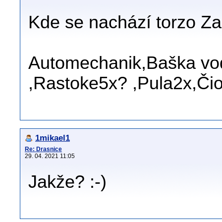
Kde se nachází torzo Za
Automechanik,Baška vod
,Rastoke5x? ,Pula2x,Čio
1mikael1
Re: Drasnice
29. 04. 2021 11:05
Jakže? :-)