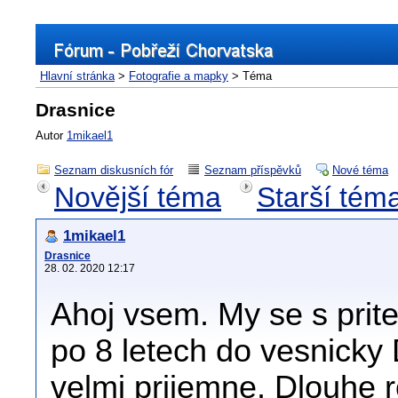
Hlavní stránka
>
Fotografie a mapky
> Téma
Drasnice
Autor
1mikael1
Seznam diskusních fór
Seznam příspěvků
Nové téma
Novější téma
Starší tém
1mikael1
Drasnice
28. 02. 2020 12:17
Ahoj vsem. My se s pritel
po 8 letech do vesnicky 
velmi prijemne. Dlouhe r