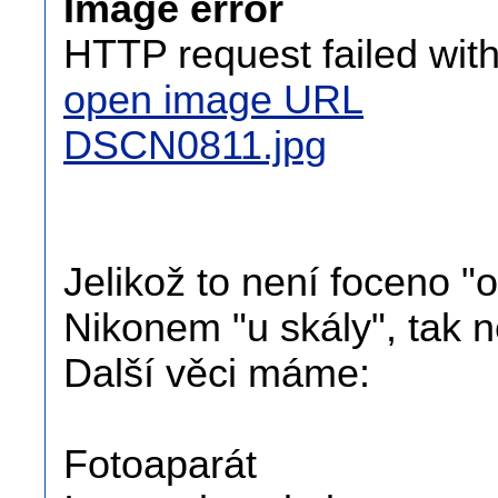
Image error
HTTP request failed wit
open image URL
DSCN0811.jpg
Jelikož to není foceno "
Nikonem "u skály", ta
Další věci máme:
Fotoaparát