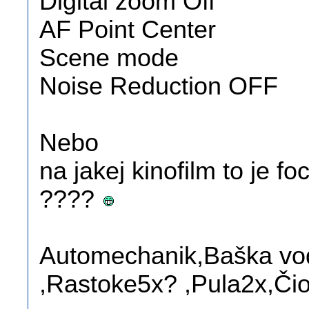
Digital zoom Off
AF Point Center
Scene mode
Noise Reduction OFF
Nebo
na jakej kinofilm to j
????
Automechanik,Baška vod
,Rastoke5x? ,Pula2x,Čio