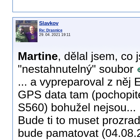
Slavkov
Re: Drasnice
29. 04. 2021 19:11
Martine
, dělal jsem, co
"nestahnutelný" soubor
... a vypreparoval z něj
GPS data tam (pochopi
S560) bohužel nejsou...
Bude ti to muset prozrad
bude pamatovat (04.08.20