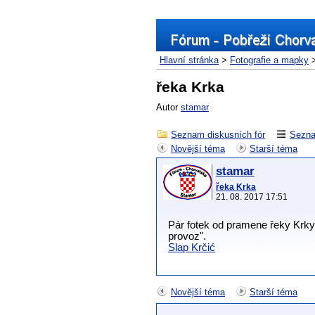
Hlavní stránka
>
Fotografie a mapky
>
řeka Krka
Autor
stamar
Seznam diskusních fór
Sezna
Novější téma
Starší téma
stamar
řeka Krka
21. 08. 2017 17:51
Pár fotek od pramene řeky Krky
provoz".
Slap Krčić
Novější téma
Starší téma