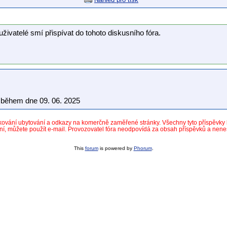
uživatelé smí přispívat do tohoto diskusního fóra.
během dne 09. 06. 2025
dkování ubytování a odkazy na komerčně zaměřené stránky. Všechny tyto příspěvk
ní, můžete použít e-mail. Provozovatel fóra neodpovídá za obsah příspěvků a nen
This
forum
is powered by
Phorum
.