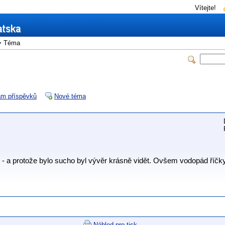
Vítejte!
 Téma
m příspěvků
Nové téma
 - a protože bylo sucho byl vývěr krásně vidět. Ovšem vodopád říčk
Náhled pro tisk