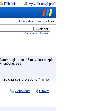
Přihlásit se
Vytvořit nový profil
Chorvatsko
|
ostrov Hvar
Rozšířené vyhledávání
Datum registrace: 18 roky (let) nazpět
Příspěvků: 523
y Krčić právě pro sucho "mimo
Odpovědět
Citovat