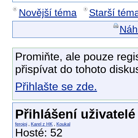
Novější téma
Starší tém
Náhl
Promiňte, ale pouze regi
přispívat do tohoto disku
Přihlašte se zde.
Přihlášení uživatelé
ferojoj
,
Karel z HK
,
Koukal
Hosté: 52