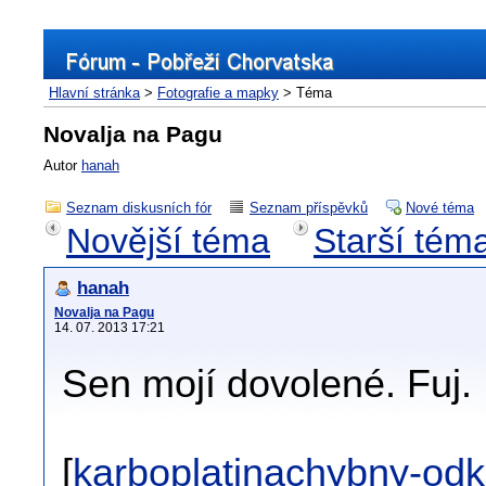
Hlavní stránka
>
Fotografie a mapky
> Téma
Novalja na Pagu
Autor
hanah
Seznam diskusních fór
Seznam příspěvků
Nové téma
Novější téma
Starší tém
hanah
Novalja na Pagu
14. 07. 2013 17:21
Sen mojí dovolené. Fuj.
[
karboplatinachybny-odk