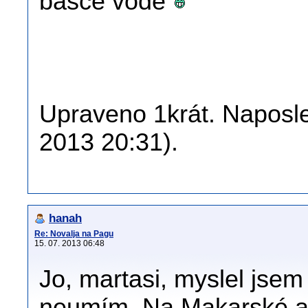
bašce vodě
Upraveno 1krát. Naposle
2013 20:31).
hanah
Re: Novalja na Pagu
15. 07. 2013 06:48
Jo, martasi, myslel jsem 
neumím. Na Makarské ap