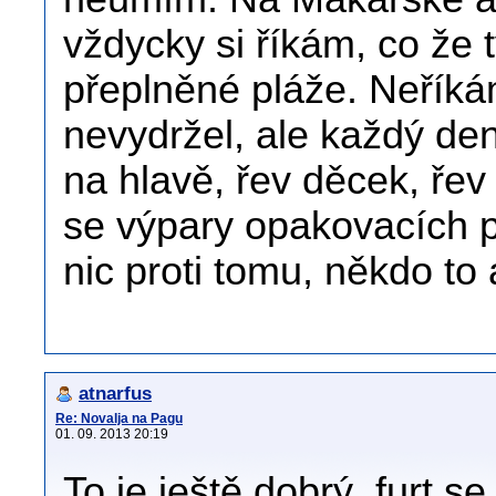
vždycky si říkám, co že t
přeplněné pláže. Neříká
nevydržel, ale každý den
na hlavě, řev děcek, řev
se výpary opakovacích pr
nic proti tomu, někdo to 
atnarfus
Re: Novalja na Pagu
01. 09. 2013 20:19
To je ještě dobrý, furt s