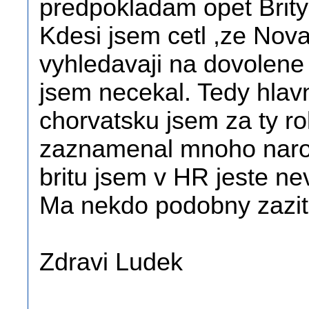
predpokladam opet Brity 
Kdesi jsem cetl ,ze Noval
vyhledavaji na dovolene 
jsem necekal. Tedy hlavne
chorvatsku jsem za ty r
zaznamenal mnoho narod
britu jsem v HR jeste nev
Ma nekdo podobny zazi
Zdravi Ludek