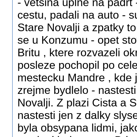
- vetsina uplne na padrt -
cestu, padali na auto - su
Stare Novalji a zpatky to
se u Konzumu - opet sto
Britu , ktere rozvazeli o
posleze pochopil po cele
mestecku Mandre , kde ji
zrejme bydlelo - nastesti
Novalji. Z plazi Cista a
nastesti jen z dalky slys
byla obsypana lidmi, jak