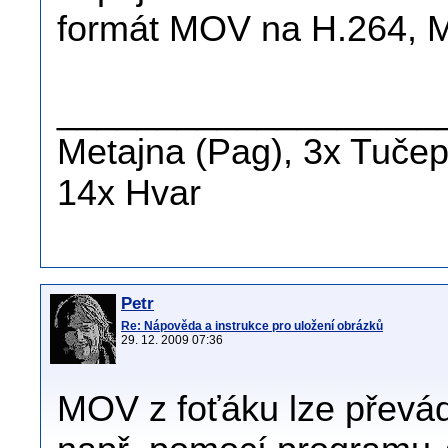
formát MOV na H.264,
___________________
Metajna (Pag), 3x Tučepi
14x Hvar
Petr
Re: Nápověda a instrukce pro uložení obrázků
29. 12. 2009 07:36
MOV z foťáku lze převád