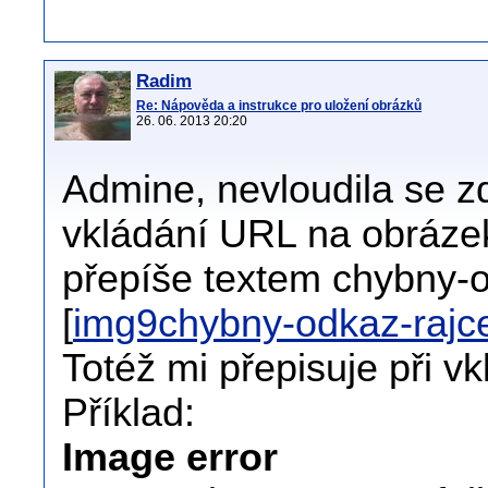
Radim
Re: Nápověda a instrukce pro uložení obrázků
26. 06. 2013 20:20
Admine, nevloudila se z
vkládání URL na obráze
přepíše textem chybny-o
[
img9chybny-odkaz-rajc
Totéž mi přepisuje při v
Příklad:
Image error