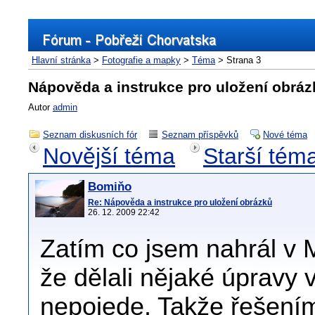
Hlavní stránka
>
Fotografie a mapky
>
Téma
> Strana 3
Nápověda a instrukce pro uložení obráz
Autor
admin
Seznam diskusních fór
Seznam příspěvků
Nové téma
Novější téma
Starší tém
Bomiňo
Re: Nápověda a instrukce pro uložení obrázků
26. 12. 2009 22:42
Zatím co jsem nahrál v M
že dělali nějaké úpravy v
nepojede. Takže řešením