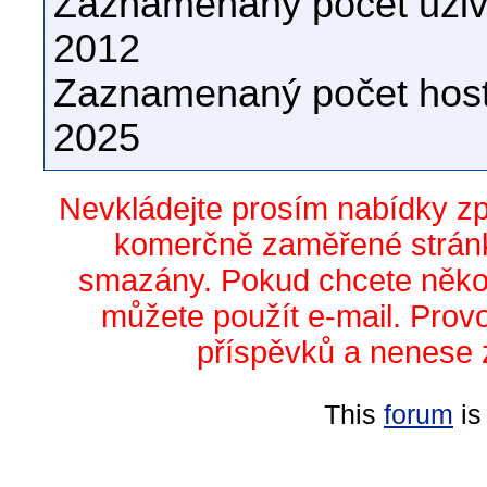
Zaznamenaný počet uživa
2012
Zaznamenaný počet host
2025
Nevkládejte prosím nabídky z
komerčně zaměřené stránk
smazány. Pokud chcete něko
můžete použít e-mail. Prov
příspěvků a nenese 
This
forum
is