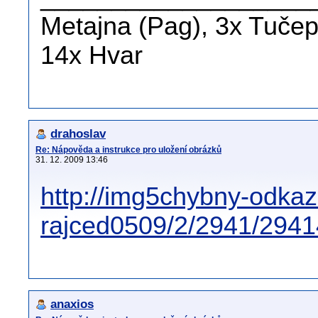
Metajna (Pag), 3x Tučepi
14x Hvar
drahoslav
Re: Nápověda a instrukce pro uložení obrázků
31. 12. 2009 13:46
http://img5chybny-odkaz
rajced0509/2/2941/29
anaxios