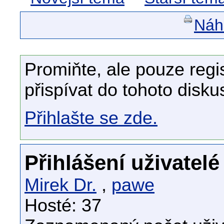
Náhl
Promiňte, ale pouze regi
přispívat do tohoto disku
Přihlašte se zde.
Přihlášení uživatelé
Mirek Dr.
,
pawe
Hosté: 37