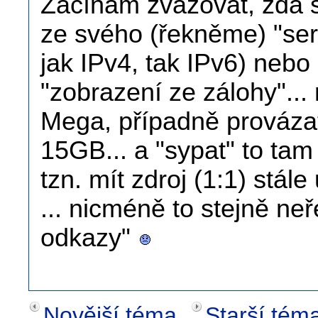
Začínám zvažovat, zda si
ze svého (řekněme) "se
jak IPv4, tak IPv6) nebo
"zobrazení ze zálohy"..
Mega, případně provázat
15GB... a "sypat" to tam
tzn. mít zdroj (1:1) stále
... nicméně to stejně ne
odkazy"
Novější téma
Starší tém