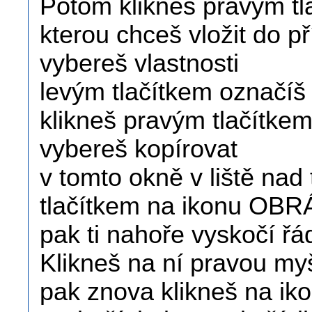
Potom klikneš pravým tl
kterou chceš vložit do p
vybereš vlastnosti
levým tlačítkem označí
klikneš pravým tlačítke
vybereš kopírovat
v tomto okně v liště nad
tlačítkem na ikonu OB
pak ti nahoře vyskočí řád
Klikneš na ní pravou myš
pak znova klikneš na 