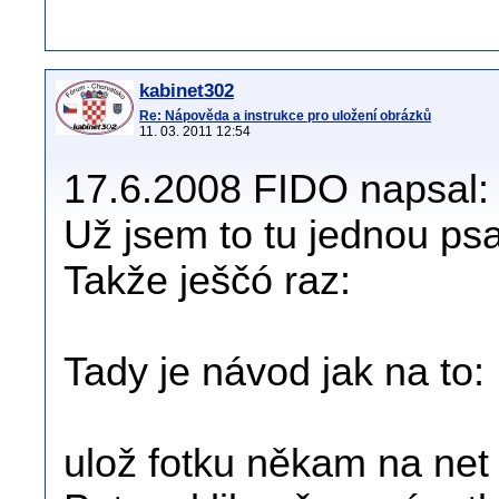
kabinet302
Re: Nápověda a instrukce pro uložení obrázků
11. 03. 2011 12:54
17.6.2008 FIDO napsal:
Už jsem to tu jednou psal
Takže ješčó raz:
Tady je návod jak na to:
ulož fotku někam na net