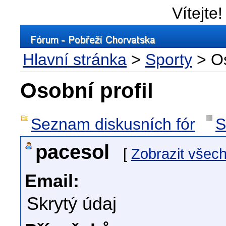
Vítejte!
Hlavní stránka
>
Sporty
> Os
Osobní profil
Seznam diskusních fór
S
pacesol
[
Zobrazit všec
Email:
Skrytý údaj