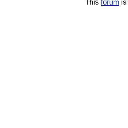
This
forum
is