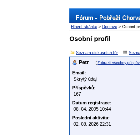
Hlavní stránka
>
Doprava
> Osobní pro
Osobní profil
Seznam diskusních fór
Sezna
Petr
[
Zobrazit všechny příspěv
Email:
Skrytý údaj
Příspěvků:
167
Datum registrace:
08. 04. 2005 10:44
Poslední aktivita:
02. 08. 2026 22:31