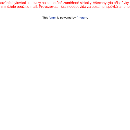
dkování ubytování a odkazy na komerčně zaměřené stránky. Všechny tyto příspěvk
ní, můžete použít e-mail. Provozovatel fóra neodpovídá za obsah příspěvků a nen
This
forum
is powered by
Phorum
.