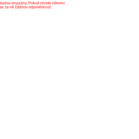
y budou smazány. Pokud chcete někoho
ese za ně žádnou odpovědnost.