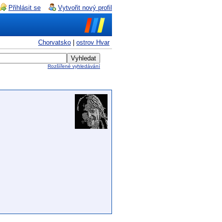
Přihlásit se
Vytvořit nový profil
Chorvatsko
|
ostrov Hvar
Rozšířené vyhledávání