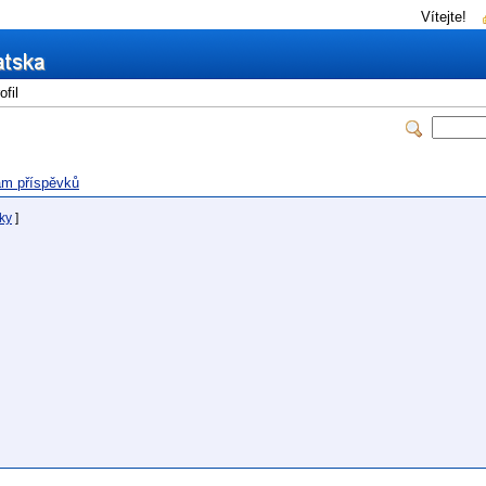
Vítejte!
fil
m příspěvků
ky
]