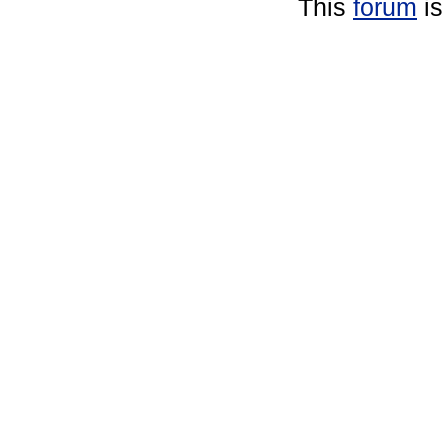
This
forum
is