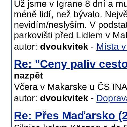
Už jsme v Igrane 8 dní a mu
méně lidí, než bývalo. Nejv
nevidím/neslyším. V podstat
parkovišti před Lidlem v Ma
autor:
dvoukvitek
-
Místa v
Re: "Ceny paliv cest
nazpět
Včera v Makarske u ČS INA n
autor:
dvoukvitek
-
Doprav
Re: Přes Maďarsko (2