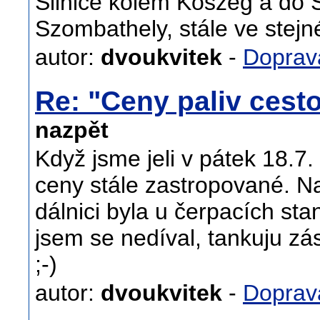
Silnice kolem Köszeg a do 
Szombathely, stále ve stejné
autor:
dvoukvitek
-
Doprav
Re: "Ceny paliv cest
nazpět
Když jsme jeli v pátek 18.7.
ceny stále zastropované. Na
dálnici byla u čerpacích sta
jsem se nedíval, tankuju zá
;-)
autor:
dvoukvitek
-
Doprav