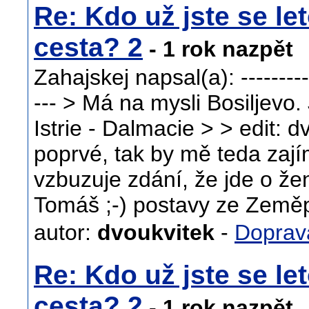
Re: Kdo už jste se let
cesta? 2
- 1 rok nazpět
Zahajskej napsal(a): ------------
--- > Má na mysli Bosiljevo.
Istrie - Dalmacie > > edit: d
poprvé, tak by mě teda zají
vzbuzuje zdání, že jde o že
Tomáš ;-) postavy ze Země
autor:
dvoukvitek
-
Doprav
Re: Kdo už jste se let
cesta? 2
- 1 rok nazpět