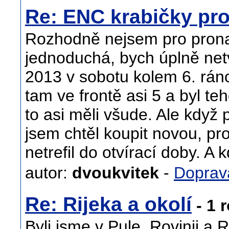
Re: ENC krabičky pro
Rozhodně nejsem pro pronaj
jednoduchá, bych úplně netv
2013 v sobotu kolem 6. rán
tam ve frontě asi 5 a byl te
to asi měli všude. Ale když 
jsem chtěl koupit novou, pr
netrefil do otvírací doby. A 
autor:
dvoukvitek
-
Doprav
Re: Rijeka a okolí
- 1 
Byli jsme v Pule, Rovinji a 