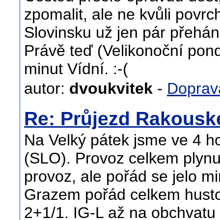
zpomalit, ale ne kvůli povrch
Slovinsku už jen pár přehá
Právě teď (Velikonoční pond
minut Vídní. :-(
autor:
dvoukvitek
-
Doprav
Re: Průjezd Rakous
Na Velký pátek jsme ve 4 ho
(SLO). Provoz celkem plynul
provoz, ale pořád se jelo m
Grazem pořád celkem husto
2+1/1. IG-L až na obchvatu