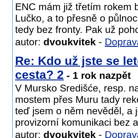
ENC mám již třetím rokem b
Lučko, a to přesně o půlnoci.
tedy bez fronty. Pak už po
autor:
dvoukvitek
-
Doprav
Re: Kdo už jste se let
cesta? 2
- 1 rok nazpět
V Mursko Središće, resp. na
mostem přes Muru tady rekon
teď jsem o něm nevěděl, a 
provizorní komunikaci bez a
autor:
dvoukvitek
-
Doprav