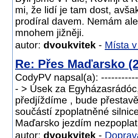
mi, že lidí je tam dost, avš
prodíral davem. Nemám ale 
mnohem jižněji.
autor:
dvoukvitek
-
Místa v
Re: Přes Maďarsko (2
CodyPV napsal(a): --------------
- > Úsek za Egyházasrádóc, 
předjíždíme , bude přestav
součástí zpoplatněné silnic
Maďarsko jezdím nezpoplat
autor:
dvoukvitek
-
Doprav