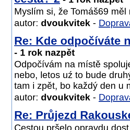
Myslím si, že Tomáš69 měl na
autor:
dvoukvitek
-
Doprav
Re: Kde odpočíváte n
- 1 rok nazpět
Odpočívám na místě spoluje
nebo, letos uź to bude dru
tam i zpět, bo každý den u 
autor:
dvoukvitek
-
Doprav
Re: Průjezd Rakous
Cestou pršelo opravdu dost,