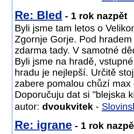
Re: Bled
- 1 rok nazpět
Byli jsme tam letos o Velik
Zgornje Gorje. Pod hradem 
zdarma tady. V samotné děd
Byli jsme na hradě, vstupné 
hradu je nejlepší. Určitě stoj
zabere pomalou chůzí max 
Doporučuju dat si "blejska
autor:
dvoukvitek
-
Slovins
Re: igrane
- 1 rok nazpě