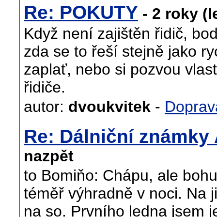
Re: POKUTY
- 2 roky (l
Když není zajištěn řidič, bo
zda se to řeší stejně jako ryc
zaplať, nebo si pozvou vlas
řidiče.
autor:
dvoukvitek
-
Doprav
Re: Dálniční známky
nazpět
to Bomiňo: Chápu, ale bohu
téměř výhradně v noci. Na ji
na so. Prvního ledna jsem je