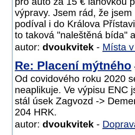
pro auto za 15 € lanovkou p
výpravy. Jsem rád, že jsem 
podíval i do Králova Přístavi
to taková "naleštěná bída" a
autor:
dvoukvitek
-
Místa v
Re: Placení mýtného
Od covidového roku 2020 s
neaplikuje. Ve výpisu ENC 
stál úsek Zagvozd -> Deme
204 HRK.
autor:
dvoukvitek
-
Doprav