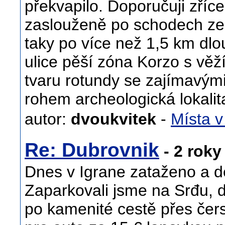
překvapilo. Doporučuji zříc
zaslouženě po schodech ze 
taky po více než 1,5 km dlo
ulice pěší zóna Korzo s věží
tvaru rotundy se zajímavým
rohem archeologická lokalita 
autor:
dvoukvitek
-
Místa v
Re: Dubrovnik
- 2 roky 
Dnes v Igrane zataženo a déš
Zaparkovali jsme na Srđu, do
po kamenité cestě přes čers