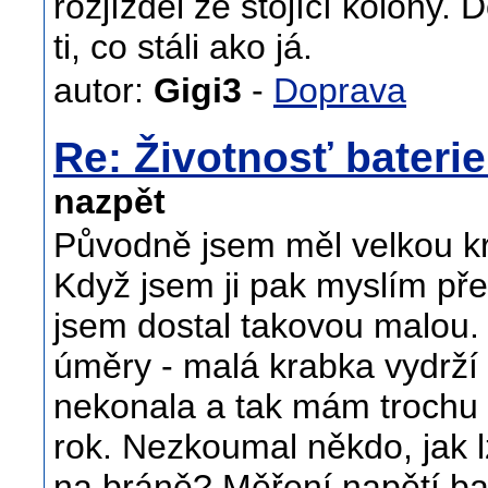
rozjížděl ze stojící kolony. D
ti, co stáli ako já.
autor:
Gigi3
-
Doprava
Re: Životnosť bateri
nazpět
Původně jsem měl velkou kra
Když jsem ji pak myslím pře
jsem dostal takovou malou
úměry - malá krabka vydrží 
nekonala a tak mám trochu o
rok. Nezkoumal někdo, jak lz
na bráně? Měření napětí bat