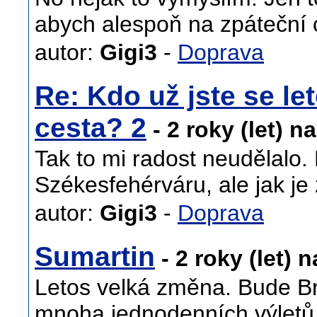
abych alespoň na zpáteční 
autor:
Gigi3
-
Doprava
Re: Kdo už jste se let
cesta? 2
- 2 roky (let) n
Tak to mi radost neudělalo.
Székesfehérváru, ale jak je
autor:
Gigi3
-
Doprava
Sumartin
- 2 roky (let) 
Letos velká změna. Bude Br
mnoha jednodenních výletů.