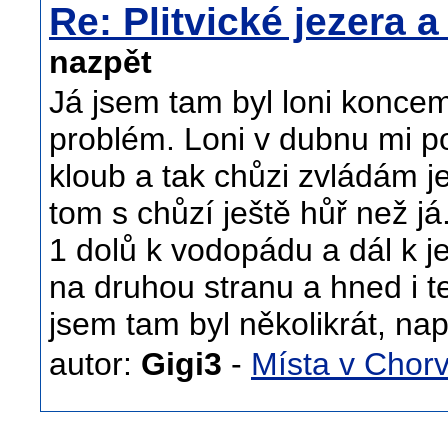
Re: Plitvické jezera 
nazpět
Já jsem tam byl loni koncem
problém. Loni v dubnu mi po
kloub a tak chůzi zvládám j
tom s chůzí ještě hůř než já
1 dolů k vodopádu a dál k j
na druhou stranu a hned i t
jsem tam byl několikrát, nap
autor:
Gigi3
-
Místa v Chor