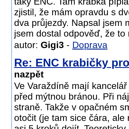
taky ENC. Tam krabka pípla
zjistil, že mám opravdu s
dva průjezdy. Napsal jsem 
jsem dostal odpověď, že to
autor:
Gigi3
-
Doprava
Re: ENC krabičky pro
nazpět
Ve Varaždíně mají kancelář
před mýtnou bránou. Při náj
straně. Takže v opačném smě
otočit (je tam sice čára, ale
asi 5 kroků dojít. Teoreticky