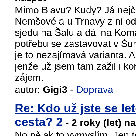
Mimo Blavu? Kudy? Já nejčas
Nemšové a u Trnavy z ni o
sjedu na Šalu a dál na Kom
potřebu se zastavovat v Š
je to nezajímavá varianta. A
jenže už jsem tam zažil i k
zájem.
autor:
Gigi3
-
Doprava
Re: Kdo už jste se let
cesta? 2
- 2 roky (let) n
No nějak to vymyslím. Jen 