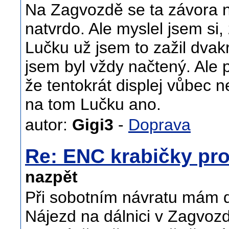
Na Zagvozdě se ta závora ne
natvrdo. Ale myslel jsem si,
Lučku už jsem to zažil dvakr
jsem byl vždy načtený. Ale p
že tentokrát displej vůbec ne
na tom Lučku ano.
autor:
Gigi3
-
Doprava
Re: ENC krabičky pro
nazpět
Při sobotním návratu mám 
Nájezd na dálnici v Zagvozd