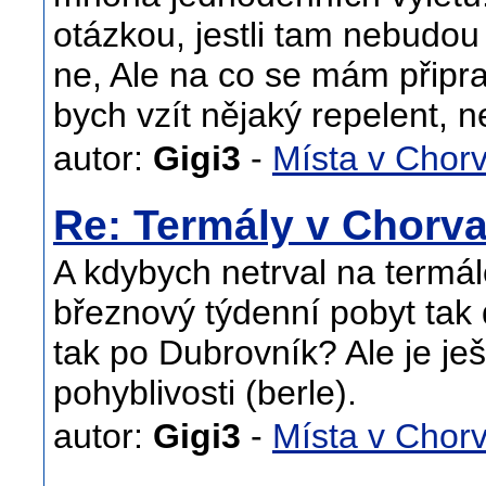
otázkou, jestli tam nebudou
ne, Ale na co se mám připra
bych vzít nějaký repelent, nej
autor:
Gigi3
-
Místa v Chor
Re: Termály v Chorv
A kdybych netrval na termá
březnový týdenní pobyt tak 
tak po Dubrovník? Ale je je
pohyblivosti (berle).
autor:
Gigi3
-
Místa v Chor