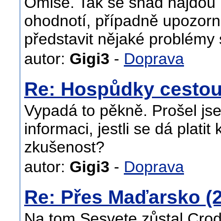
Omiše. Tak se snad najdou n
ohodnotí, případně upozorní
představit nějaké problémy
autor:
Gigi3
-
Doprava
Re: Hospůdky cesto
Vypadá to pěkně. Prošel js
informaci, jestli se dá platit
zkušenost?
autor:
Gigi3
-
Doprava
Re: Přes Maďarsko (2
Na tom Sesvete zůstal Cro