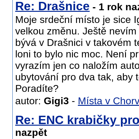
Re: Drašnice
- 1 rok na
Moje srdeční místo je sice I
velkou změnu. Ještě nevím k
bývá v Drašnici v takovém t
loni to bylo nic moc. Není 
vyrazím jen co naložím auto
ubytování pro dva tak, aby t
Poradíte?
autor:
Gigi3
-
Místa v Chor
Re: ENC krabičky pro
nazpět