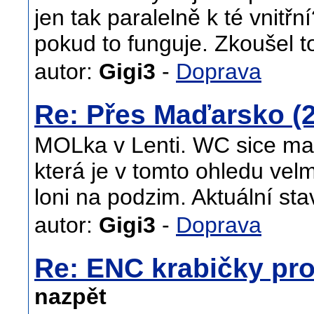
jen tak paralelně k té vnitř
pokud to funguje. Zkoušel to
autor:
Gigi3
-
Doprava
Re: Přes Maďarsko (2
MOLka v Lenti. WC sice malé
která je v tomto ohledu vel
loni na podzim. Aktuální st
autor:
Gigi3
-
Doprava
Re: ENC krabičky pro
nazpět