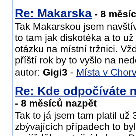
Re: Makarska
- 8 měsí
Tak Makarskou jsem navštívi
to tam jak diskotéka a to 
otázku na místní tržnici. Vž
příští rok by to vyšlo na ne
autor:
Gigi3
-
Místa v Chor
Re: Kde odpočíváte n
- 8 měsíců nazpět
Tak to já jsem tam platil už
zbývajících případech to by