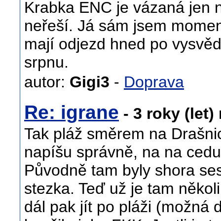
Krabka ENC je vázaná jen na
neřeší. Já sám jsem moment
mají odjezd hned po vysvědč
srpnu.
autor:
Gigi3
-
Doprava
Re: igrane
- 3 roky (let)
Tak pláž směrem na Drašnici
napíšu správně, na na cedul
Původně tam byly shora sest
stezka. Teď už je tam někol
dál pak jít po pláži (možná 