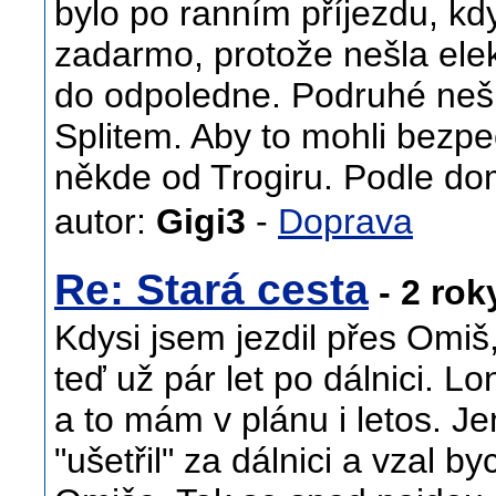
bylo po ranním příjezdu, kdy
zadarmo, protože nešla elek
do odpoledne. Podruhé nešl
Splitem. Aby to mohli bezpe
někde od Trogiru. Podle do
autor:
Gigi3
-
Doprava
Re: Stará cesta
- 2 rok
Kdysi jsem jezdil přes Omiš
teď už pár let po dálnici. 
a to mám v plánu i letos. J
"ušetřil" za dálnici a vzal 