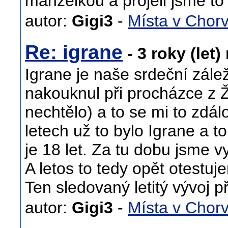
manželkou a projeli jsme to
autor:
Gigi3
-
Místa v Chor
Re: igrane
- 3 roky (let)
Igrane je naše srdeční zále
nakouknul při procházce z 
nechtělo) a to se mi to zdá
letech už to bylo Igrane a t
je 18 let. Za tu dobu jsme vyn
A letos to tedy opět otest
Ten sledovaný letitý vývoj p
autor:
Gigi3
-
Místa v Chor