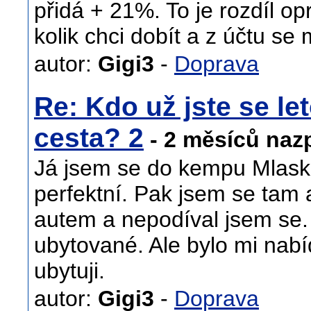
přidá + 21%. To je rozdíl o
kolik chci dobít a z účtu se m
autor:
Gigi3
-
Doprava
Re: Kdo už jste se let
cesta? 2
- 2 měsíců naz
Já jsem se do kempu Mlaska 
perfektní. Pak jsem se tam a
autem a nepodíval jsem se. 
ubytované. Ale bylo mi nabí
ubytuji.
autor:
Gigi3
-
Doprava