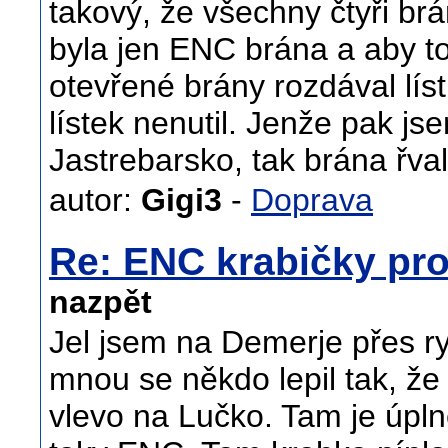
takový, že všechny čtyři brá
byla jen ENC brána a aby to 
otevřené brány rozdával lís
lístek nenutil. Jenže pak js
Jastrebarsko, tak brána řval
autor:
Gigi3
-
Doprava
Re: ENC krabičky pro
nazpět
Jel jsem na Demerje přes ry
mnou se někdo lepil tak, že
vlevo na Lučko. Tam je úpln