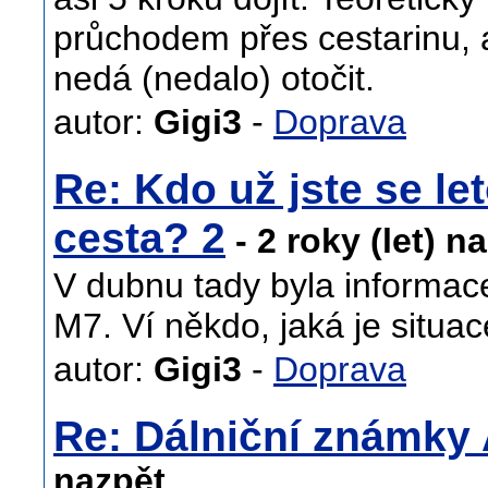
průchodem přes cestarinu, 
nedá (nedalo) otočit.
autor:
Gigi3
-
Doprava
Re: Kdo už jste se let
cesta? 2
- 2 roky (let) n
V dubnu tady byla informa
M7. Ví někdo, jaká je situa
autor:
Gigi3
-
Doprava
Re: Dálniční známky
nazpět