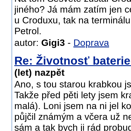
jiného? Já mám zatím jen c
u Croduxu, tak na terminálu
Petrol.
autor:
Gigi3
-
Doprava
Re: Životnosť bateri
(let) nazpět
Ano, s tou starou krabkou 
Takže před pěti lety jsem k
malá). Loni jsem na ni jel k
půjčil známým a včera už ne
sám a tak bych ji rád probud