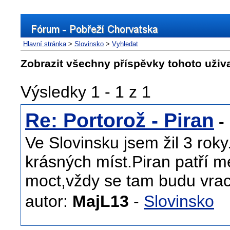
Hlavní stránka
>
Slovinsko
>
Vyhledat
Zobrazit všechny příspěvky tohoto uživ
Výsledky 1 - 1 z 1
Re: Portorož - Piran
- 
Ve Slovinsku jsem žil 3 roky
krásných míst.Piran patří m
moct,vždy se tam budu vrac
autor:
MajL13
-
Slovinsko