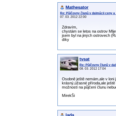
Mathesator
Re: Půjčovny člunů v dalmácii ceny a
07. 03. 2012 22:00
Zdravím,
chystám se letos na ostrov Mlje
jsem byl na jiných ostrovech (R
díky
tvsat
Re: Půjčovny člunů v da
08. 03. 2012 17:04
Osobně ještě nemám,ale v loni 
krásný,úžasné příroda,ale ještě
možností na půjčení člunu nebu
MirekŠi
lada