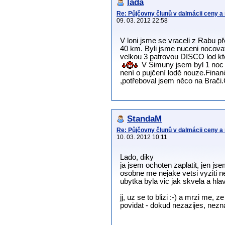
lada
Re: Půjčovny člunů v dalmácii ceny a
09. 03. 2012 22:58
V loni jsme se vraceli z Rabu p
40 km. Byli jsme nuceni nocovat
velkou 3 patrovou DISCO lod která
V Šimuny jsem byl 1 noc 
není o pujčení lodě nouze.Finanč
,potřeboval jsem něco na Brači.C
StandaM
Re: Půjčovny člunů v dalmácii ceny a
10. 03. 2012 10:11
Lado, diky
ja jsem ochoten zaplatit, jen j
osobne me nejake vetsi vyziti n
ubytka byla vic jak skvela a hl
jj, uz se to blizi :-) a mrzi me
povidat - dokud nezazijes, nezna