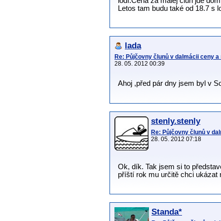
lodí.Cena za malej člun jde domlu
Letos tam budu také od 18.7 s 
lada
Re: Půjčovny člunů v dalmácii ceny a
28. 05. 2012 00:39
Ahoj ,před pár dny jsem byl v 
stenly.stenly
Re: Půjčovny člunů v dal
28. 05. 2012 07:18
Ok, dík. Tak jsem si to předsta
příští rok mu určitě chci ukázat
Standa*