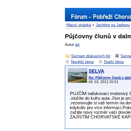
Hlavní stránka
>
Jachting na Jadranu
Půjčovny člunů v dalm
Autor
prt
Seznam diskusních fór
Sezna
Novější téma
Starší téma
SELVA
Re: Půjčovny člunů v dal
04. 03. 2012 20:51
PUJČÍM nafukovací motorový č
.složíte do kufru auta .člun je 
.rezerevujte si váš termín na
kdykoliv pro více informací.Po
zažijte nový rozměr vaší dovol
ZAJISTÍM CHORVATSKÉ KAP