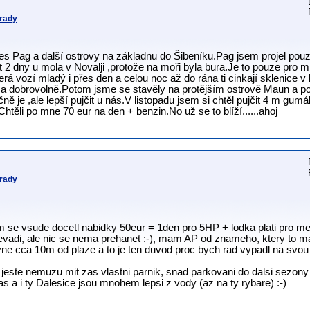
 rady
řes Pag a další ostrovy na základnu do Šibeníku.Pag jsem projel pouz
 2 dny u mola v Novalji ,protože na moři byla bura.Je to pouze pro m
 vozí mladý i přes den a celou noc až do rána ti cinkají sklenice v lod
a dobrovolně.Potom jsme se stavěly na protějším ostrově Maun a pok
ně je ,ale lepší pujčit u nás.V listopadu jsem si chtěl pujčit 4 m gu
htěli po mne 70 eur na den + benzin.No už se to blíží......ahoj
 rady
sem se vsude docetl nabidky 50eur = 1den pro 5HP + lodka plati pro 
evadi, ale nic se nema prehanet :-), mam AP od znameho, ktery to ma
avne cca 10m od plaze a to je ten duvod proc bych rad vypadl na svou
, ze jeste nemuzu mit zas vlastni parnik, snad parkovani do dalsi sezon
s a i ty Dalesice jsou mnohem lepsi z vody (az na ty rybare) :-)