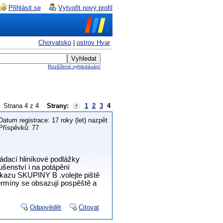
Přihlásit se
Vytvořit nový profil
Chorvatsko
|
ostrov Hvar
Rozšířené vyhledávání
Strana 4 z 4
Strany:
1
2
3
4
Datum registrace: 17 roky (let) nazpět
Příspěvků: 77
ací hliníkové podlážky
ušenství i na potápění
kazu SKUPINY B .volejte piště
ermíny se obsazují pospěště a
Odpovědět
Citovat