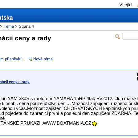
Vítejte!
>
Téma
> Strana 4
ácii ceny a rady
m příspěvků
Nové téma
mácii ceny a rady
lun YAM 380S s motorem YAMAHA 15HP 4tak Rv2012. člun má sklád
pro 6 osob . cena pouze 950Kč den .. .Možnost zapujčení ruzného přísl
 dovolenou včas.Možnost zajištění CHORVATSKÝCH kapitánských pru
kud pojedete do zahraniči první a poslední den zapujčení ZDARMA. T
ené
ITÁNSKÉ PRUKAZI .WWW.BOATMANIA.CZ