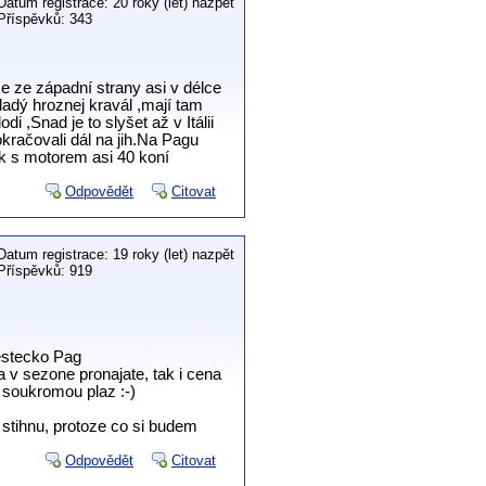
Datum registrace: 20 roky (let) nazpět
Příspěvků: 343
e ze západní strany asi v délce
ladý hroznej kravál ,mají tam
i ,Snad je to slyšet až v Itálii
račovali dál na jih.Na Pagu
mák s motorem asi 40 koní
Odpovědět
Citovat
Datum registrace: 19 roky (let) nazpět
Příspěvků: 919
mestecko Pag
 v sezone pronajate, tak i cena
 soukromou plaz :-)
y stihnu, protoze co si budem
Odpovědět
Citovat