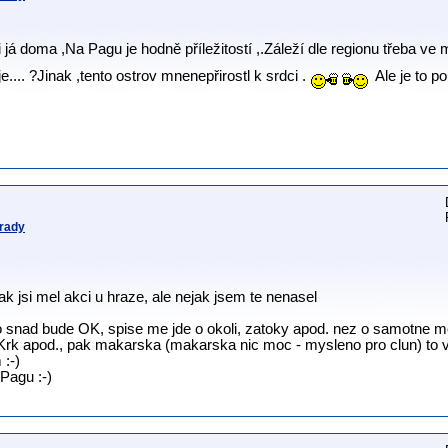
já doma ,Na Pagu je hodně příležitostí ,.Záleží dle regionu třeba ve
.... ?Jinak ,tento ostrov mnenepřirostl k srdci .
Ale je to po
 rady
jak jsi mel akci u hraze, ale nejak jsem te nenasel
o snad bude OK, spise me jde o okoli, zatoky apod. nez o samotne 
Krk apod., pak makarska (makarska nic moc - mysleno pro clun) to 
 :-)
Pagu :-)