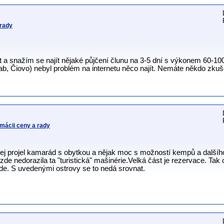
 rady
t a snažím se najít nějaké půjčení člunu na 3-5 dní s výkonem 60-1
ab, Čiovo) nebyl problém na internetu něco najít. Nemáte někdo zku
lmácii ceny a rady
jej projel kamarád s obytkou a nějak moc s možností kempů a dalšíh
 zde nedorazila ta "turistická" mašinérie.Velká část je rezervace. T
de. S uvedenými ostrovy se to nedá srovnat.