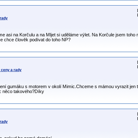
 rady
asi na Korčulu a na Mljet si uděláme výlet. Na Korčule jsem toho na
 se chce člověk podívat do toho NP?
 ceny a rady
čení gumáku s motorem v okolí Mimic.Chceme s mámou vyrazit jen t
ec něco takového?Díky
 rady