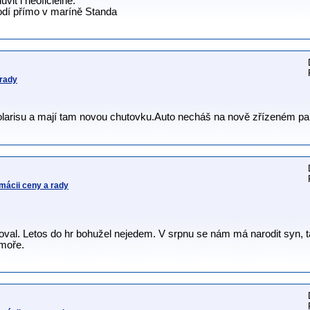
vit i neoficielně.
lodí přímo v maríně Standa
 rady
Solarisu a mají tam novou chutovku.Auto necháš na nově zřízeném par
mácii ceny a rady
voval. Letos do hr bohužel nejedem. V srpnu se nám má narodit syn, ta
 moře.