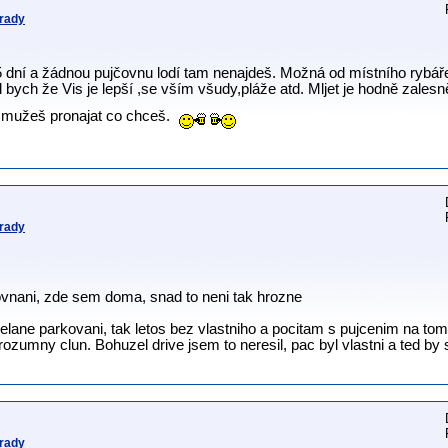
 rady
5 dní a žádnou pujčovnu lodí tam nenajdeš. Možná od místního rybáře 
kl bych že Vis je lepší ,se vším všudy,pláže atd. Mljet je hodně zalesn
i mužeš pronajat co chceš.
 rady
ovnani, zde sem doma, snad to neni tak hrozne
ane parkovani, tak letos bez vlastniho a pocitam s pujcenim na tom
zumny clun. Bohuzel drive jsem to neresil, pac byl vlastni a ted by s
 rady