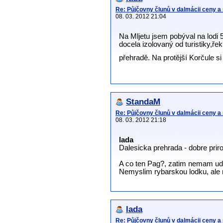
Re: Půjčovny člunů v dalmácii ceny a
08. 03. 2012 21:04
Na Mljetu jsem pobýval na lodi 
docela izolovaný od turistiky,ře
přehradě. Na protější Korčule s
StandaM
Re: Půjčovny člunů v dalmácii ceny a
08. 03. 2012 21:18
lada
Dalesicka prehrada - dobre prir
A co ten Pag?, zatim nemam udel
Nemyslim rybarskou lodku, ale ro
lada
Re: Půjčovny člunů v dalmácii ceny a