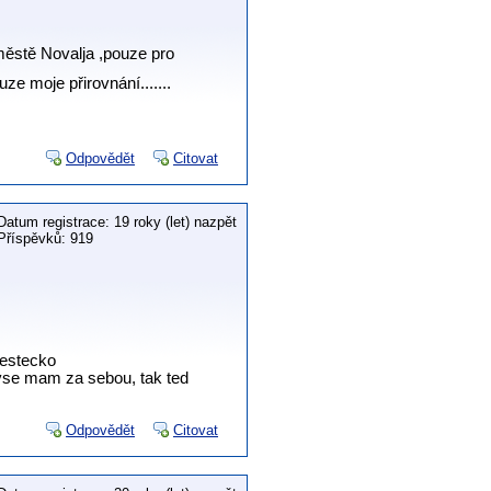
 městě Novalja ,pouze pro
uze moje přirovnání.......
Odpovědět
Citovat
Datum registrace: 19 roky (let) nazpět
Příspěvků: 919
mestecko
vse mam za sebou, tak ted
Odpovědět
Citovat