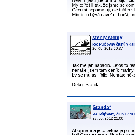
Nevím, jestli jde přímo půjčit 
My to řešili tak, že jsme se dom
Cenu si nepamatuji, ale tuším vlo
Mimic to bývá navečer horší, pr
stenly.stenly
Re: Půjčovny člunů v dal
26. 05. 2012 20:37
Tak mě jen napadlo. Letos to řeš
nenašel jsem tam ceník mariny.
by se mu asi líbilo. Nemáte ně
Děkuji Standa
Standa*
Re: Půjčovny člunů v da
27. 05. 2012 21:06
Ahoj marína je to pěkná je přím