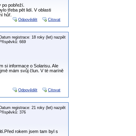
y po pobřeží.
lo třeba pět lidí. V oblasti
í hůř.
Odpovědět
Citovat
Datum registrace: 18 roky (let) nazpět
Příspěvků: 669
em si informace o Solarisu. Ale
ejmě mám svůj člun. V té maríně
Odpovědět
Citovat
Datum registrace: 21 roky (let) nazpět
Příspěvků: 376
ití.Před rokem jsem tam byl s