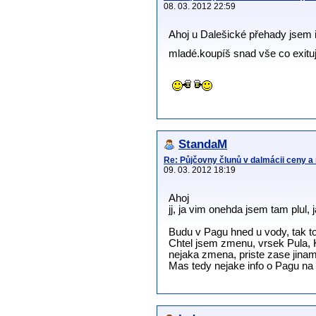
08. 03. 2012 22:59
Ahoj u Dalešické přehady jsem i 
mladé.koupíš snad vše co exituje
StandaM
Re: Půjčovny člunů v dalmácii ceny a
09. 03. 2012 18:19
Ahoj
jj, ja vim onehda jsem tam plul, 
Budu v Pagu hned u vody, tak t
Chtel jsem zmenu, vrsek Pula, 
nejaka zmena, priste zase jinam
Mas tedy nejake info o Pagu na 