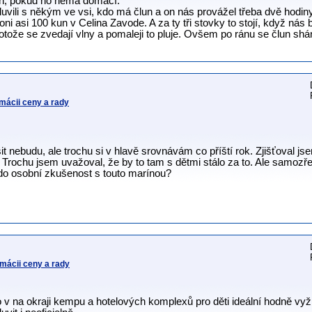
člun, pokud ho nemá domácí.
luvili s někým ve vsi, kdo má člun a on nás provážel třeba dvě hodin
ni asi 100 kun v Celina Zavode. A za ty tři stovky to stojí, když nás by
otože se zvedají vlny a pomaleji to pluje. Ovšem po ránu se člun shán
mácii ceny a rady
it nebudu, ale trochu si v hlavě srovnávám co příští rok. Zjišťoval js
 Trochu jsem uvažoval, že by to tam s dětmi stálo za to. Ale samozř
kdo osobní zkušenost s touto marínou?
lmácii ceny a rady
o v na okraji kempu a hotelových komplexů pro děti ideální hodně vyž