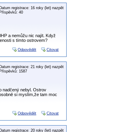
Datum registrace: 16 roky (let) nazpět
Příspěvků: 40
00HP a nemůžu nic najít. Když
šenosti s tímto ostrovem?
Odpovědět
Citovat
Datum registrace: 21 roky (let) nazpět
Příspěvků: 1587
o nadčený nebyl. Ostrov
ak osobně si myslím,že tam moc
Odpovědět
Citovat
Datum registrace: 20 roky (let) nazpět