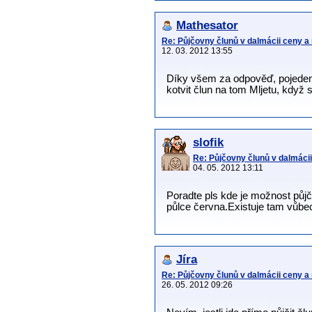
Mathesator
Re: Půjčovny člunů v dalmácii ceny a
12. 03. 2012 13:55
Díky všem za odpověď, pojedeme 
kotvit člun na tom Mljetu, když
slofik
Re: Půjčovny člunů v dalmácii
04. 05. 2012 13:11
Poradte pls kde je možnost půj
půlce června.Existuje tam vůb
Jíra
Re: Půjčovny člunů v dalmácii ceny a
26. 05. 2012 09:26