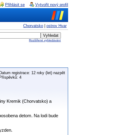
Přihlásit se
Vytvořit nový profil
Chorvatsko
|
ostrov Hvar
Rozšířené vyhledávání
Datum registrace: 12 roky (let) nazpět
Příspěvků: 4
iny Kremik (Chorvatsko) a
isposobena detom. Na lodi bude
tyzden.