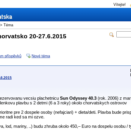
Vítejte!
> Téma
horvatsko 20-27.6.2015
m příspěvků
Nové téma
.6.2015
zervovanu vecsiu plachetnicu
Sun Odyssey 40.3
(rok. 2006) z mar
nkovu plavbu s 2 detmi (6 a 3 roky) okolo chorvatskych ostrovov
ioritne pre 2 dospele osoby (nefajciari) + dieta/deti. Plavba bude pr
me radi ked sa mi ozve.
a, lod, mariny, ..) budu zhruba okolo 450,– Euro na dospelu osobu / 