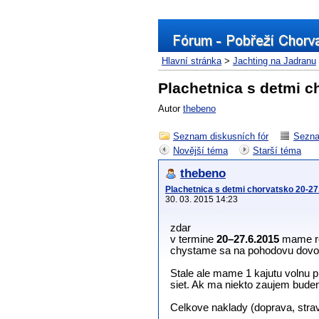
Hlavní stránka
>
Jachting na Jadranu
Plachetnica s detmi c
Autor
thebeno
Seznam diskusních fór
Sezna
Novější téma
Starší téma
thebeno
Plachetnica s detmi chorvatsko 20-27
30. 03. 2015 14:23
zdar
v termine
20–27.6.2015
mame re
chystame sa na pohodovu dovole
Stale ale mame 1 kajutu volnu pr
siet. Ak ma niekto zaujem bude
Celkove naklady (doprava, strav