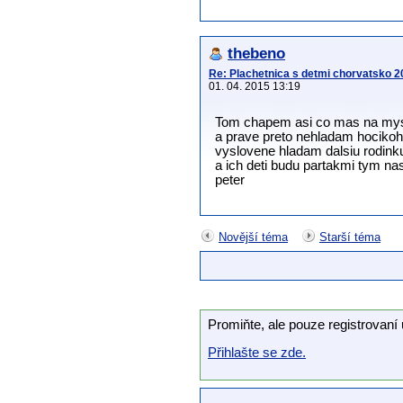
thebeno
Re: Plachetnica s detmi chorvatsko 2
01. 04. 2015 13:19
Tom chapem asi co mas na mys
a prave preto nehladam hocikoho
vyslovene hladam dalsiu rodinku
a ich deti budu partakmi tym na
peter
Novější téma
Starší téma
Promiňte, ale pouze registrovaní 
Přihlašte se zde.