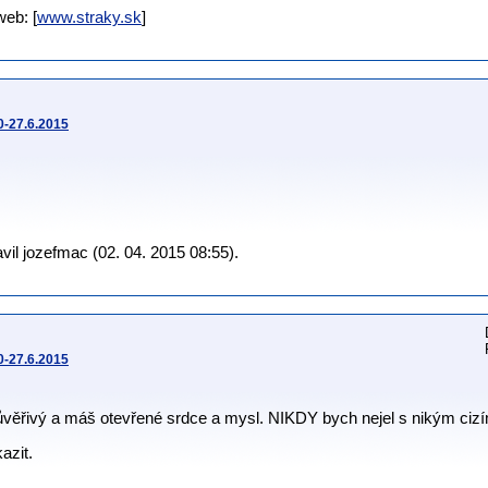
eb: [
www.straky.sk
]
0-27.6.2015
il jozefmac (02. 04. 2015 08:55).
0-27.6.2015
ůvěřivý a máš otevřené srdce a mysl. NIKDY bych nejel s nikým cizí
azit.