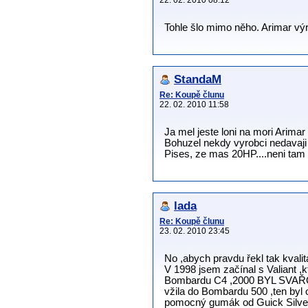
22. 02. 2010 08:12
Tohle šlo mimo něho. Arimar výr
StandaM
Re: Koupě člunu
22. 02. 2010 11:58
Ja mel jeste loni na mori Arimar 
Bohuzel nekdy vyrobci nedavaji n
Pises, ze mas 20HP....neni tam
lada
Re: Koupě člunu
23. 02. 2010 23:45
No ,abych pravdu řekl tak kvalita 
V 1998 jsem začínal s Valiant ,k
Bombardu C4 ,2000 BYL SVAŘOVAN
vžila do Bombardu 500 ,ten byl 
pomocný gumák od Guick Silver