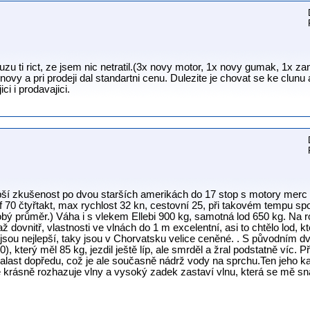
e muzu ti rict, ze jsem nic netratil.(3x novy motor, 1x novy gumak, 1x 
novy a pri prodeji dal standartni cenu. Dulezite je chovat se ke clunu
i i prodavajici.
ší zkušenost po dvou starších amerikách do 17 stop s motory merc 
df 70 čtyřtakt, max rychlost 32 kn, cestovní 25, při takovém tempu spo
ý průměr.) Váha i s vlekem Ellebi 900 kg, samotná lod 650 kg. Na r
ž dovnitř, vlastnosti ve vlnách do 1 m excelentní, asi to chtělo lod, k
i jsou nejlepší, taky jsou v Chorvatsku velice ceněné. . S původním 
), který měl 85 kg, jezdil ještě líp, ale smrděl a žral podstatně víc. 
 a balast dopředu, což je ale současně nádrž vody na sprchu.Ten jeho 
e krásně rozhazuje vlny a vysoký zadek zastaví vlnu, která se mě sna