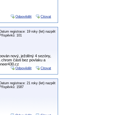
Odpovědět
Citovat
Datum registrace: 19 roky (let) nazpět
Příspěvků: 101
pován nový, ježděný 4 sezóny,
a chrom části bez povlaku a
oneer430.cz
Odpovědět
Citovat
Datum registrace: 21 roky (let) nazpět
Příspěvků: 1587