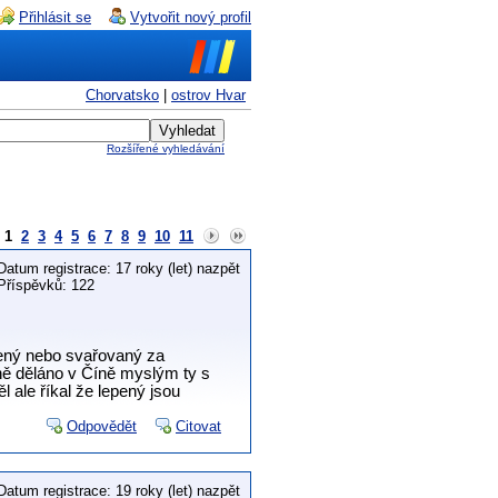
Přihlásit se
Vytvořit nový profil
Chorvatsko
|
ostrov Hvar
Rozšířené vyhledávání
1
2
3
4
5
6
7
8
9
10
11
Datum registrace: 17 roky (let) nazpět
Příspěvků: 122
pený nebo svařovaný za
jně děláno v Číně myslým ty s
ale říkal že lepený jsou
Odpovědět
Citovat
Datum registrace: 19 roky (let) nazpět