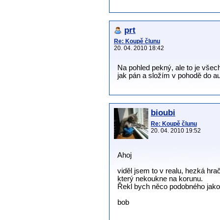
prt
Re: Koupě člunu
20. 04. 2010 18:42
Na pohled pekný, ale to je vše
jak pán a složím v pohodě do au
bioubi
Re: Koupě člunu
20. 04. 2010 19:52
Ahoj
viděl jsem to v realu, hezká hra
který nekoukne na korunu.
Řekl bych něco podobného jako 
bob