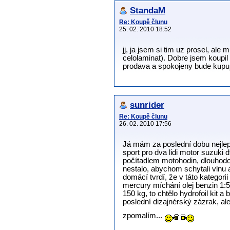
StandaM
Re: Koupě člunu
25. 02. 2010 18:52
jj, ja jsem si tim uz prosel, al
celolaminat). Dobre jsem koupil 
prodava a spokojeny bude kupujic
sunrider
Re: Koupě člunu
26. 02. 2010 17:56
Já mám za poslední dobu nejlep
sport pro dva lidi motor suzuki 
počítadlem motohodin, dlouhodob
nestalo, abychom schytali vlnu a
domácí tvrdí, že v táto kategori
mercury míchání olej benzin 1:50
150 kg, to chtělo hydrofoil kit
poslední dizajnérský zázrak, al
zpomalím...