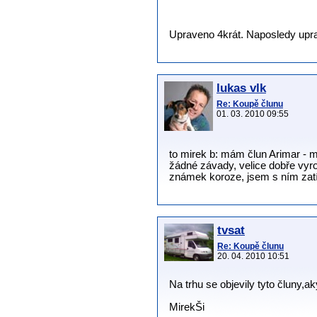
Upraveno 4krát. Naposledy uprav
lukas vlk
Re: Koupě člunu
01. 03. 2010 09:55
to mirek b: mám člun Arimar - 
žádné závady, velice dobře vyr
známek koroze, jsem s ním zat
tvsat
Re: Koupě člunu
20. 04. 2010 10:51
Na trhu se objevily tyto čluny,a
MirekŠi