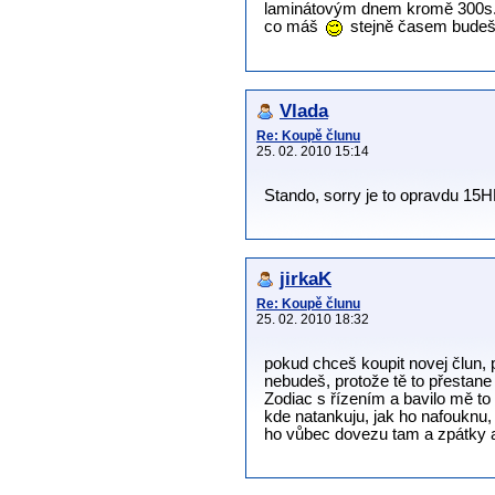
laminátovým dnem kromě 300s.Dn
co máš
stejně časem budeš 
Vlada
Re: Koupě člunu
25. 02. 2010 15:14
Stando, sorry je to opravdu 15H
jirkaK
Re: Koupě člunu
25. 02. 2010 18:32
pokud chceš koupit novej člun, pa
nebudeš, protože tě to přestane
Zodiac s řízením a bavilo mě to 
kde natankuju, jak ho nafouknu, 
ho vůbec dovezu tam a zpátky a 