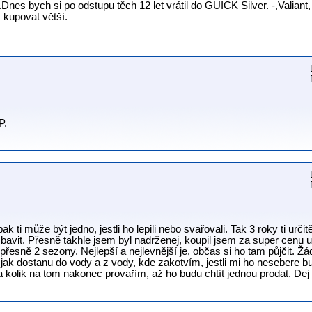
es bych si po odstupu těch 12 let vrátil do GUICK Silver. -,Valian
kupovat větší.
P.
k ti může být jedno, jestli ho lepili nebo svařovali. Tak 3 roky ti určit
 bavit. Přesně takhle jsem byl nadrženej, koupil jsem za super cen
přesně 2 sezony. Nejlepší a nejlevnější je, občas si ho tam půjčit. Žá
jak dostanu do vody a z vody, kde zakotvím, jestli mi ho nesebere bur
kolik na tom nakonec provařím, až ho budu chtít jednou prodat. Dej 