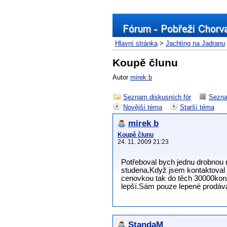
Hlavní stránka
>
Jachting na Jadranu
Koupě člunu
Autor
mirek b
Seznam diskusních fór
Sezna
Novější téma
Starší téma
mirek b
Koupě člunu
24. 11. 2009 21:23
Potřeboval bych jednu drobnou 
studena.Když jsem kontaktoval j
cenovkou tak do těch 30000koru
lepší.Sám pouze lepené prodává
StandaM