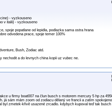
 cine) - vyzkouseno
 v italii) - vyzkouseno
e, spoje popatlane od lepidla, podlazka sama ostra hrana
dobre odvedena prace, spoje temer 100%
dventure, Bush, Zodiac atd.
 nechodit a do levnych china kopii uz vubec ne.
 akce u firmy boat007 na člun busch s motorem mercury 5 hp za 49500
ách. já sám mám zoom od zodiacu dělaný ve francii a zatím spokojeno
tal byl zmetek-křivě usazené zrcadlo. kdybych kupoval teď tak busch