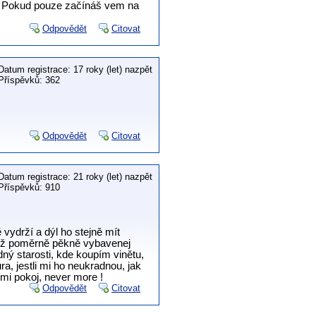
t, Pokud pouze začínáš vem na
Odpovědět
Citovat
Datum registrace: 17 roky (let) nazpět
Příspěvků: 362
Odpovědět
Citovat
Datum registrace: 21 roky (let) nazpět
Příspěvků: 910
ě vydrží a dýl ho stejně mít
u už poměrně pěkně vybavenej
dný starosti, kde koupím vinětu,
a, jestli mi ho neukradnou, jak
mi pokoj, never more !
Odpovědět
Citovat