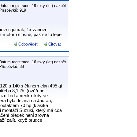
Datum registrace: 19 roky (let) nazpět
Příspěvků: 919
zanovni gumak, 1x zanovni
 a motoru slusne, pak se to lepe
Odpovědět
Citovat
Datum registrace: 16 roky (let) nazpět
Příspěvků: 88
120 a 140 s člunem elan 495 gt
třeba 8,1 l/h, (ověřeno
ozdíl od amerik nikdy se
terá byla dělaná na Jadran,
dvoutaktem 70 hp (klasika
Při montáži Suzuki, který má cca
kačení předek není zrovna
ží zalít, když prudce