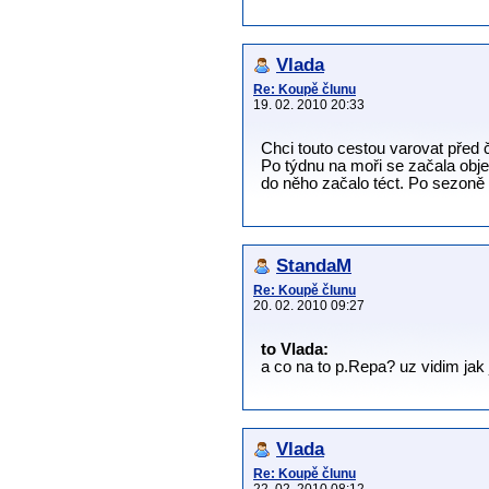
Vlada
Re: Koupě člunu
19. 02. 2010 20:33
Chci touto cestou varovat před č
Po týdnu na moři se začala obje
do něho začalo téct. Po sezoně v
StandaM
Re: Koupě člunu
20. 02. 2010 09:27
to Vlada:
a co na to p.Repa? uz vidim jak 
Vlada
Re: Koupě člunu