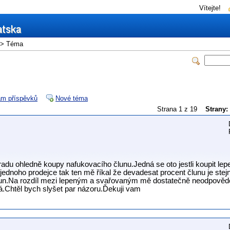
Vítejte!
> Téma
m příspěvků
Nové téma
Strana 1 z 19
Strany:
radu ohledně koupy nafukovacího člunu.Jedná se oto jestli koupit le
ednoho prodejce tak ten mě říkal že devadesat procent člunu je ste
n.Na rozdíl mezi lepeným a svařovaným mě dostatečně neodpověděl 
.Chtěl bych slyšet par názoru.Ďekuji vam