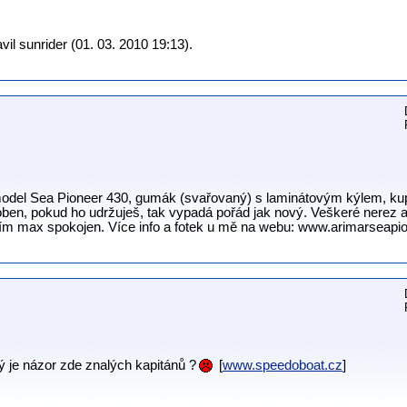
il sunrider (01. 03. 2010 19:13).
model Sea Pioneer 430, gumák (svařovaný) s laminátovým kýlem, ku
oben, pokud ho udržuješ, tak vypadá pořád jak nový. Veškeré nerez 
ím max spokojen. Více info a fotek u mě na webu: www.arimarseapi
ký je názor zde znalých kapitánů ?
[
www.speedoboat.cz
]