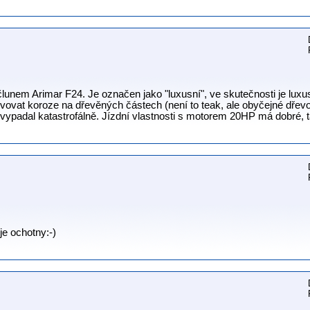
lunem Arimar F24. Je označen jako "luxusní", ve skutečnosti je luxus
vovat koroze na dřevěných částech (není to teak, ale obyčejné dřev
ypadal katastrofálně. Jízdní vlastnosti s motorem 20HP má dobré, tak
je ochotny:-)