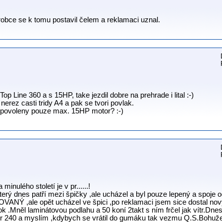
obce se k tomu postavil čelem a reklamaci uznal.
Top Line 360 a s 15HP, take jezdil dobre na prehrade i lital :-)
erez casti tridy A4 a pak se tvori povlak.
 povoleny pouze max. 15HP motor? :-)
minulého století je v pr......!
terý dnes patří mezi špičky ,ale ucházel a byl pouze lepený a spoje 
Ý ,ale opět ucházel ve špici ,po reklamaci jsem sice dostal nový 
ok .Mněl laminátovou podlahu a 50 koní 2takt s ním frčel jak vítr.Dn
 240 a myslím ,kdybych se vrátil do gumáku tak vezmu Q.S.Bohužel 