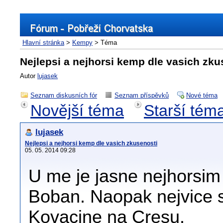
Hlavní stránka
>
Kempy
> Téma
Nejlepsi a nejhorsi kemp dle vasich zku
Autor
lujasek
Seznam diskusních fór
Seznam příspěvků
Nové téma
Novější téma
Starší tém
lujasek
Nejlepsi a nejhorsi kemp dle vasich zkusenosti
05. 05. 2014 09:28
U me je jasne nejhorsim
Boban. Naopak nejvice s
Kovacine na Cresu.