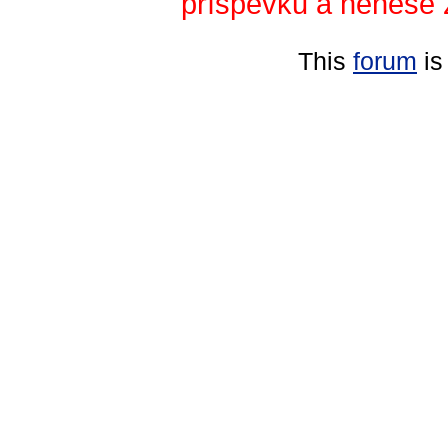
příspěvků a nenese 
This
forum
is