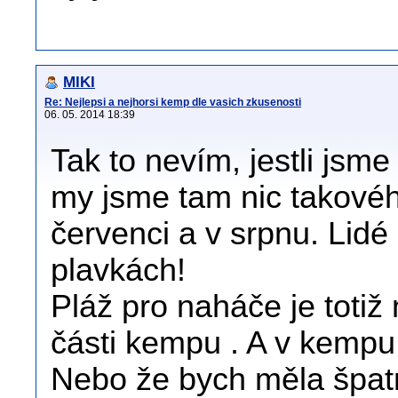
MIKI
Re: Nejlepsi a nejhorsi kemp dle vasich zkusenosti
06. 05. 2014 18:39
Tak to nevím, jestli jsm
my jsme tam nic takovéh
červenci a v srpnu. Lidé 
plavkách!
Pláž pro naháče je totiž
části kempu . A v kempu 
Nebo že bych měla špatn