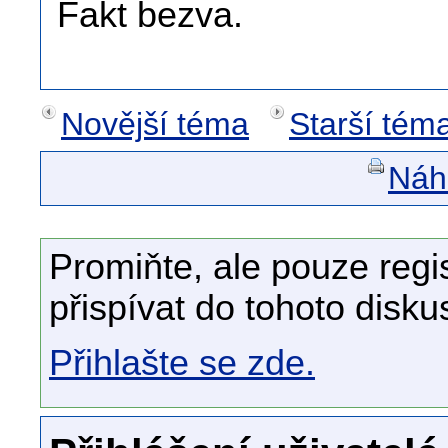
Fakt bezva.
Novější téma
Starší tém
Náhl
Promiňte, ale pouze regi
přispívat do tohoto disku
Přihlašte se zde.