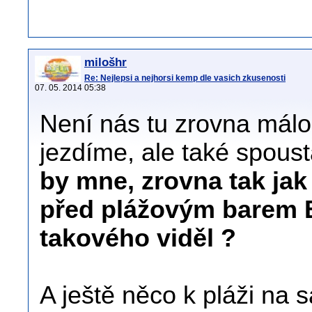
milošhr
Re: Nejlepsi a nejhorsi kemp dle vasich zkusenosti
07. 05. 2014 05:38
Není nás tu zrovna málo 
jezdíme, ale také spous
by mne, zrovna tak jak
před plážovým barem B
takového viděl ?
A ještě něco k pláži na