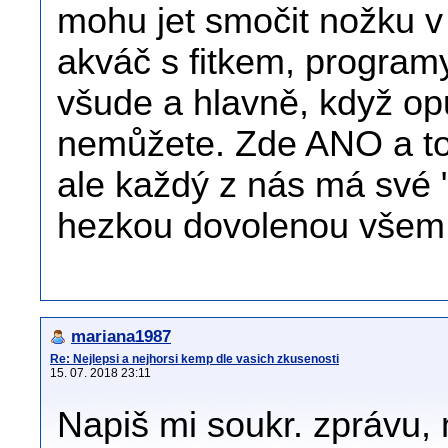
mohu jet smočit nožku v
akváč s fitkem, programy
všude a hlavně, když opu
nemůžete. Zde ANO a to
ale každý z nás má své 
hezkou dovolenou všem
mariana1987
Re: Nejlepsi a nejhorsi kemp dle vasich zkusenosti
15. 07. 2018 23:11
Napiš mi soukr. zprávu, 