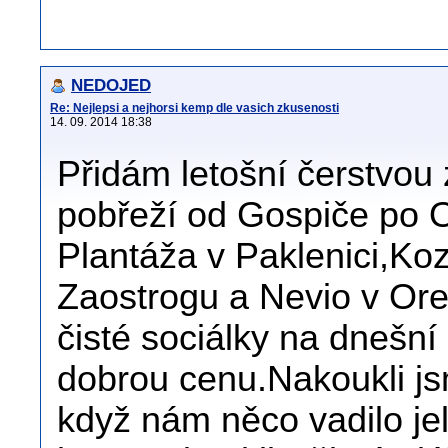
NEDOJED
Re: Nejlepsi a nejhorsi kemp dle vasich zkusenosti
14. 09. 2014 18:38
Přidám letošní čerstvou 
pobřeží od Gospiče po O
Plantáža v Paklenici,Koz
Zaostrogu a Nevio v Ore
čisté sociálky na dnešní
dobrou cenu.Nakoukli j
když nám něco vadilo je