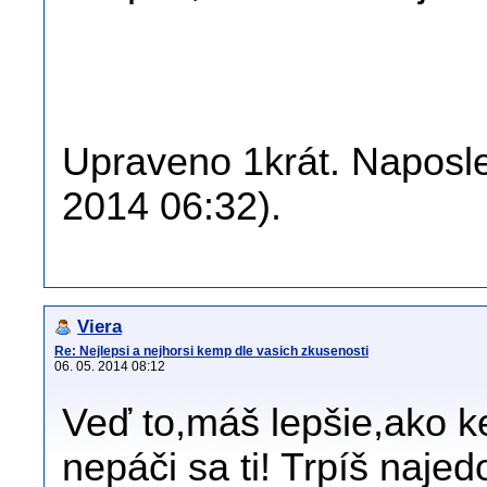
Upraveno 1krát. Naposled
2014 06:32).
Viera
Re: Nejlepsi a nejhorsi kemp dle vasich zkusenosti
06. 05. 2014 08:12
Veď to,máš lepšie,ako k
nepáči sa ti! Trpíš naje