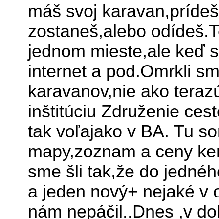
máš svoj karavan,prídeš
zostaneš,alebo odídeš.
jednom mieste,ale keď s
internet a pod.Omrkli s
karavanov,nie ako terazú
inštitúciu Združenie ces
tak voľajako v BA. Tu s
mapy,zoznam a ceny kem
sme šli tak,že do jedné
a jeden nový+ nejaké v 
nám nepáčil..Dnes ,v dob