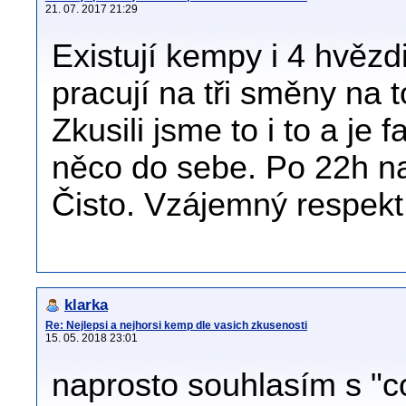
21. 07. 2017 21:29
Existují kempy i 4 hvěz
pracují na tři směny na 
Zkusili jsme to i to a je
něco do sebe. Po 22h na
Čisto. Vzájemný respekt
klarka
Re: Nejlepsi a nejhorsi kemp dle vasich zkusenosti
15. 05. 2018 23:01
naprosto souhlasím s "c