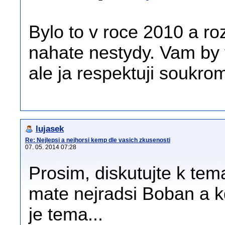
Bylo to v roce 2010 a r
nahate nestydy. Vam by 
ale ja respektuji soukromi
lujasek
Re: Nejlepsi a nejhorsi kemp dle vasich zkusenosti
07. 05. 2014 07:28
Prosim, diskutujte k tema
mate nejradsi Boban a k
je tema...