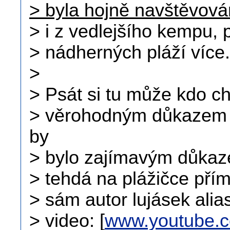
> byla hojně navštěvová
> i z vedlejšího kempu, 
> nádherných pláží více.
>
> Psát si tu může kdo ch
> věrohodným důkazem 
by
> bylo zajímavým důkaze
> tehdá na plážičce pří
> sám autor lujásek alia
> video: [
www.youtube.