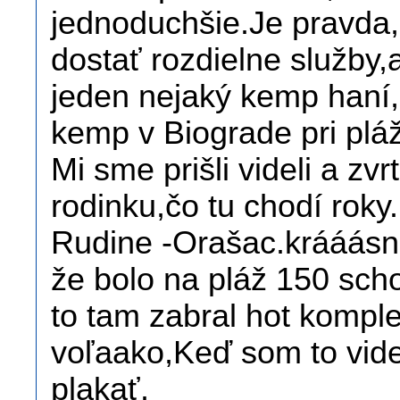
jednoduchšie.Je pravda
dostať rozdielne služby,a
jeden nejaký kemp haní,
kemp v Biograde pri pláž
Mi sme prišli videli a zv
rodinku,čo tu chodí rok
Rudine -Orašac.krááásn
že bolo na pláž 150 sc
to tam zabral hot kompl
voľaako,Keď som to videl
plakať.