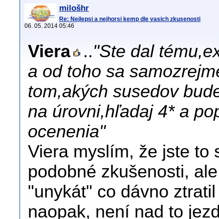
milošhr
Re: Nejlepsi a nejhorsi kemp dle vasich zkusenosti
06. 05. 2014 05:46
Viera
..
"Ste dal tému,e
a od toho sa samozrejme
tom,akých susedov bude
na úrovni,hľadaj 4* a p
ocenenia"
Viera myslím, že jste to
podobné zkušenosti, ale 
"unykát" co dávno ztratil
naopak, není nad to jez