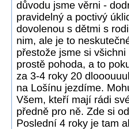
důvodu jsme věrni - dod
pravidelný a poctivý úkli
dovolenou s dětmi s rodi
nim, ale je to neskuteč
přestože jsme si všichni
prostě pohoda, a to pok
za 3-4 roky 20 dlooouuu
na Lošínu jezdíme. Mohu 
Všem, kteří mají rádi své
předně pro ně. Zde si od
Poslední 4 roky je tam a