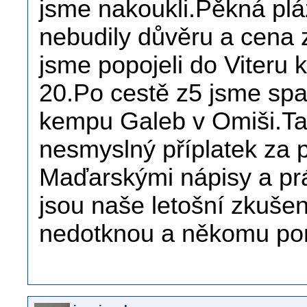
jsme nakoukli.Pěkná pláž
nebudily důvěru a cena 
jsme popojeli do Viteru 
20.Po cestě z5 jsme spal
kempu Galeb v Omiši.Ta
nesmyslný příplatek za 
Maďarskými nápisy a prá
jsou naše letošní zkuše
nedotknou a někomu p