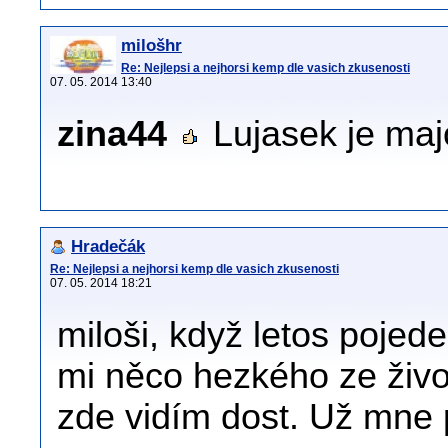
milošhr
Re: Nejlepsi a nejhorsi kemp dle vasich zkusenosti
07. 05. 2014 13:40
zina44
Lujasek je majo
Hradečák
Re: Nejlepsi a nejhorsi kemp dle vasich zkusenosti
07. 05. 2014 18:21
miloši, když letos pojed
mi něco hezkého ze živo
zde vidím dost. Už mne 