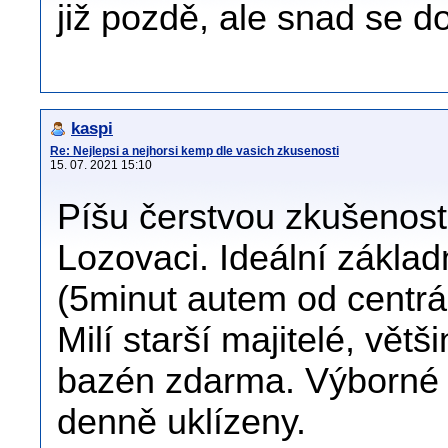
již pozdě, ale snad se 
kaspi
Re: Nejlepsi a nejhorsi kemp dle vasich zkusenosti
15. 07. 2021 15:10
Píšu čerstvou zkušenos
Lozovaci. Ideální zákla
(5minut autem od centrál
Milí starší majitelé, vět
bazén zdarma. Výborné j
denně uklízeny.