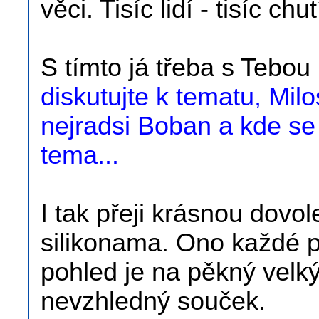
věci. Tisíc lidí - tisíc chut
S tímto já třeba s Tebo
diskutujte k tematu, Milo
nejradsi Boban a kde se 
tema...
I tak přeji krásnou dovo
silikonama. Ono každé p
pohled je na pěkný velk
nevzhledný souček.