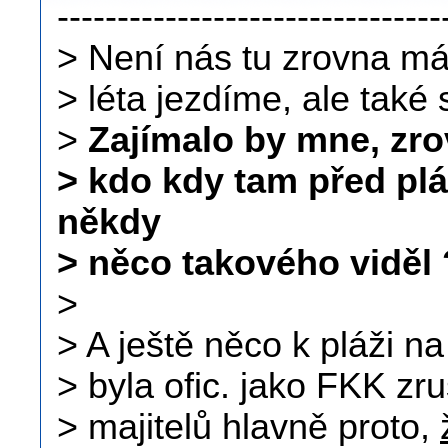
--------------------------------
> Není nás tu zrovna mál
> léta jezdíme, ale tak
>
Zajímalo by mne, zrov
> kdo kdy tam před pl
někdy
> něco takového viděl 
>
> A ještě něco k pláži 
> byla ofic. jako FKK zr
> majitelů hlavně proto,