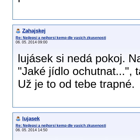
Zahajskej
Re: Nejlepsi a nejhorsi kemp dle vasich zkusenosti
06. 05. 2014 09:00
lujásek si nedá pokoj. N
"Jaké jídlo ochutnat...", 
Už je to od tebe trapné.
lujasek
Re: Nejlepsi a nejhorsi kemp dle vasich zkusenosti
06. 05. 2014 14:50