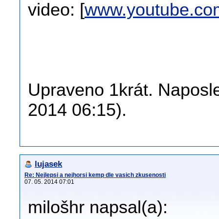
video: [
www.youtube.co
Upraveno 1krát. Naposled
2014 06:15).
lujasek
Re: Nejlepsi a nejhorsi kemp dle vasich zkusenosti
07. 05. 2014 07:01
milošhr napsal(a):