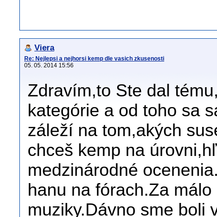
Viera
Re: Nejlepsi a nejhorsi kemp dle vasich zkusenosti
05. 05. 2014 15:56
Zdravím,to Ste dal tému
kategórie a od toho sa 
záleží na tom,akých sus
chceš kemp na úrovni,hľ
medzinárodné ocenenia.
hanu na fórach.Za málo 
muziky.Dávno sme boli v