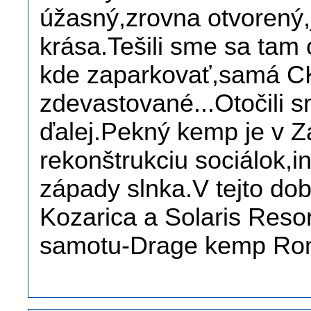
úžasný,zrovna otvorený,
krása.Tešili sme sa tam 
kde zaparkovať,samá C
zdevastované...Otočili s
ďalej.Pekný kemp je v Z
rekonštrukciu sociálok,i
západy slnka.V tejto do
Kozarica a Solaris Resor
samotu-Drage kemp Roma