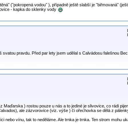
křtěná" ("pokropená vodou" ), případně ještě slabší je "biřmovaná" (je
vovice - kapka do sklenky vody
 svatou pravdu. Před par lety jsem udělal s Calvádosu falešnou Be
z Maďarska ) rostou pouze u nás a to jediné je slivovice, co rádi pije
Calvados), ale zázvorovice (viz. výše ) či ořechovka se dělá z pálenky,
ici nebo vínu, tak to neděláme. Ale trnka je trnka. Ten strom mohu uk