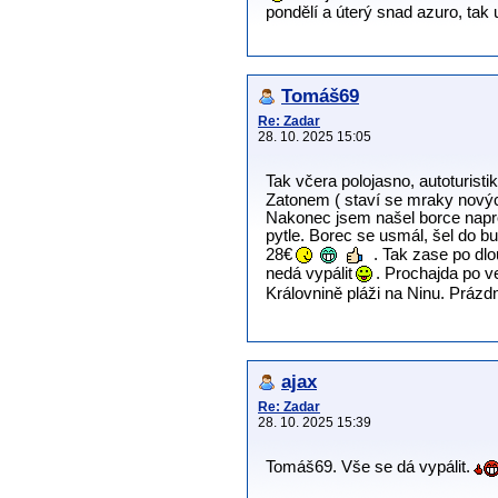
pondělí a úterý snad azuro, tak
Tomáš69
Re: Zadar
28. 10. 2025 15:05
Tak včera polojasno, autoturist
Zatonem ( staví se mraky novýc
Nakonec jsem našel borce naprot
pytle. Borec se usmál, šel do bu
28€
. Tak zase po dl
nedá vypálit
. Prochajda po v
Královnině pláži na Ninu. Prázdn
ajax
Re: Zadar
28. 10. 2025 15:39
Tomáš69. Vše se dá vypálit.