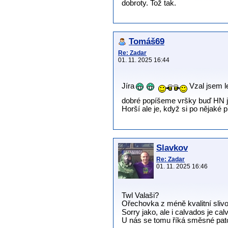
dobroty. Tož tak.
Tomáš69
Re: Zadar
01. 11. 2025 16:44
Jíra
Vzal jsem l
dobré popíšeme vršky buď HN j
Horší ale je, když si po nějaké
Slavkov
Re: Zadar
01. 11. 2025 16:46
Twl Valaši?
Ořechovka z méně kvalitní sliv
Sorry jako, ale i calvados je cal
U nás se tomu říká směsné pato