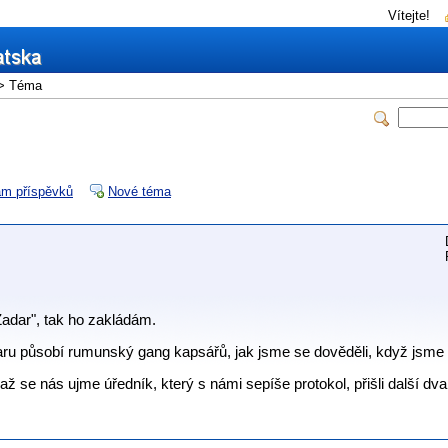
Vítejte!
> Téma
m příspěvků
Nové téma
adar", tak ho zakládám.
aru působí rumunský gang kapsářů, jak jsme se dověděli, když jsme při
 až se nás ujme úředník, který s námi sepíše protokol, přišli další dva