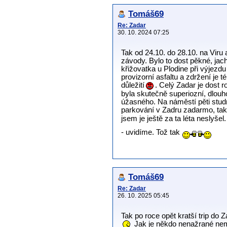
Tomáš69
Re: Zadar
30. 10. 2024 07:25
Tak od 24.10. do 28.10. na Viru 
závody. Bylo to dost pěkné, jac
křižovatka u Plodine při výjezdu 
provizorní asfaltu a zdržení je t
důležití
. Celý Zadar je dost 
byla skutečně superiozní, dlou
úžasného. Na náměstí pěti studn
parkování v Zadru zadarmo, ta
jsem je ještě za ta léta neslyše
- uvidíme. Tož tak
Tomáš69
Re: Zadar
26. 10. 2025 05:45
Tak po roce opět kratší trip do 
Jak je někdo nenažrané nemo