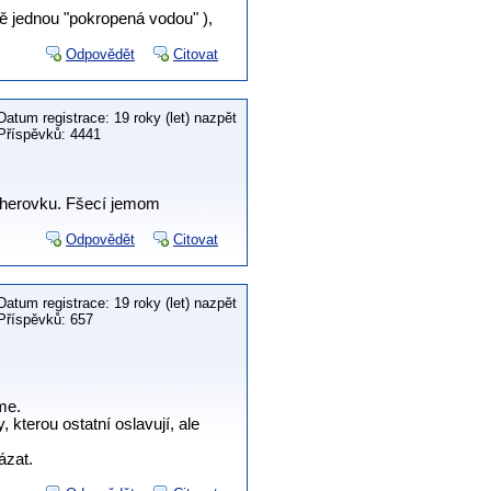
ště jednou "pokropená vodou" ),
Odpovědět
Citovat
Datum registrace: 19 roky (let) nazpět
Příspěvků: 4441
cherovku. Fšecí jemom
Odpovědět
Citovat
Datum registrace: 19 roky (let) nazpět
Příspěvků: 657
me.
 kterou ostatní oslavují, ale
ázat.