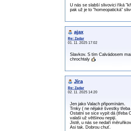
U nás se slabší slivovici říká "
pak už je to "homeopatická" sli
ajax
Re: Zadar
01. 11. 2025 17:02
Slavkov. S tím Calvádosem maš
chrochtaly
Jíra
Re: Zadar
02. 11. 2025 14:20
Jen jako Valach připomínám.
Trnky ( ne nějaké švestky třeba 
Ostatní se sice vypít dá (třeba 
valaši už většinou nepijí.
Jistě, u nás se nedaří měruňkov
Asi tak. Dobrou chuť.