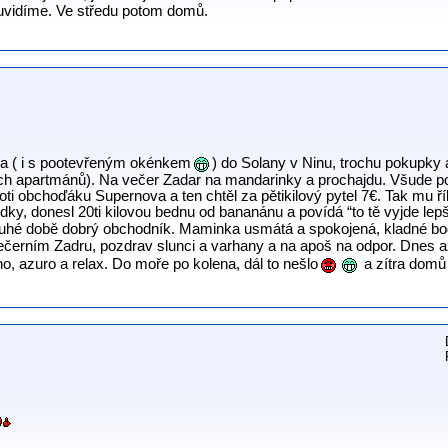
 uvidíme. Ve středu potom domů.
ika ( i s pootevřeným okénkem
) do Solany v Ninu, trochu pokupky
h apartmánů). Na večer Zadar na mandarinky a prochajdu. Všude po 
i obchoďáku Supernova a ten chtěl za pětikilový pytel 7€. Tak mu ří
dky, donesl 20ti kilovou bednu od bananánu a povídá “to tě vyjde lepš
ouhé době dobrý obchodník. Maminka usmátá a spokojená, kladné bod
ečerním Zadru, pozdrav slunci a varhany a na apoš na odpor. Dnes a
o, azuro a relax. Do moře po kolena, dál to nešlo
a zítra domů