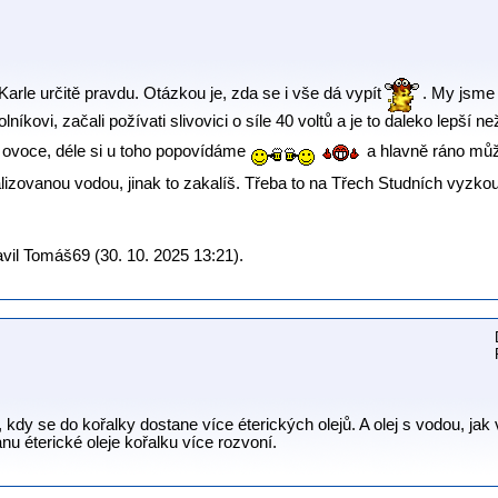
Karle určitě pravdu. Otázkou je, zda se i vše dá vypít
. My jsme
níkovi, začali požívati slivovici o síle 40 voltů a je to daleko lepší 
ť ovoce, déle si u toho popovídáme
a hlavně ráno můž
lizovanou vodou, jinak to zakalíš. Třeba to na Třech Studních vyzk
vil Tomáš69 (30. 10. 2025 13:21).
kdy se do kořalky dostane více éterických olejů. A olej s vodou, jak
nu éterické oleje kořalku více rozvoní.