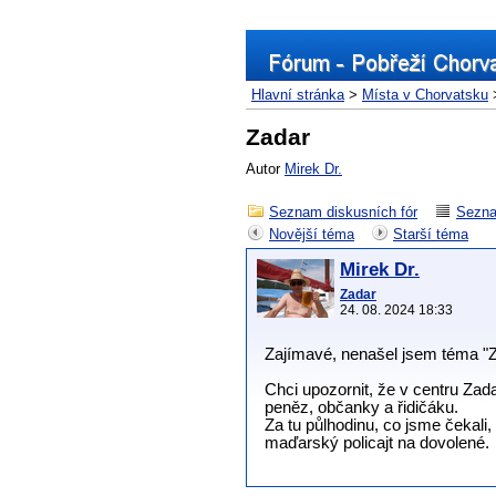
Hlavní stránka
>
Místa v Chorvatsku
Zadar
Autor
Mirek Dr.
Seznam diskusních fór
Sezna
Novější téma
Starší téma
Mirek Dr.
Zadar
24. 08. 2024 18:33
Zajímavé, nenašel jsem téma "Z
Chci upozornit, že v centru Zad
peněz, občanky a řidičáku.
Za tu půlhodinu, co jsme čekali,
maďarský policajt na dovolené.