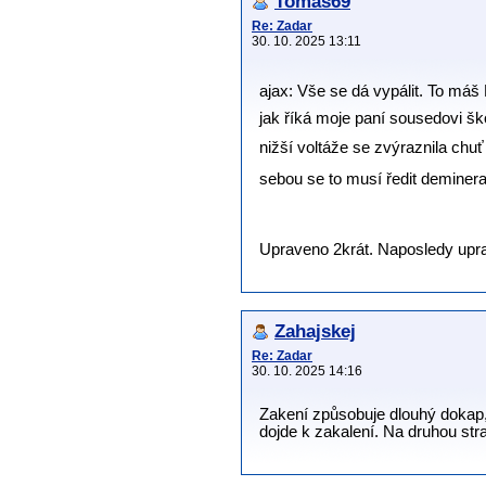
Tomáš69
Re: Zadar
30. 10. 2025 13:11
ajax: Vše se dá vypálit. To máš 
jak říká moje paní sousedovi škol
nižší voltáže se zvýraznila chu
sebou se to musí ředit deminera
Upraveno 2krát. Naposledy upra
Zahajskej
Re: Zadar
30. 10. 2025 14:16
Zakení způsobuje dlouhý dokap, 
dojde k zakalení. Na druhou stra