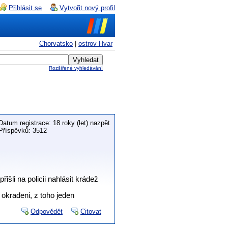
Přihlásit se
Vytvořit nový profil
Chorvatsko
|
ostrov Hvar
Rozšířené vyhledávání
Datum registrace: 18 roky (let) nazpět
Příspěvků: 3512
šli na policii nahlásit krádež
 okradeni, z toho jeden
Odpovědět
Citovat