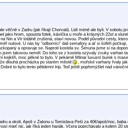
ale věčně v Zadru (jak říkají Chorvati). Lidí méně ale byli. V sobotu j
het jako hrom, spousta fotek, kávička u moře a krásných 22st a slun
na Nin a Vir totálně zrušená, staví novou. Podél původní cesty, kterou
éměř nulové. U nás by "odborníci" dali semafory a ať si šoféři počkají,
rozkopaný a opravuje se. Naproti kostela sv. Šimuna jsme si na doporu
ho jsem takovou neměl. Do toho se z kostela ozývaly zvuky varhan t
í kejklíři, moc pěkné to bylo. V pekárně Mlinar luxusní burek s masem
kže dlouhá procházka po starém městě
, mořské varhany řvaly jako
l. Dobré to bylo tento pětidenní trip. Teď ještě popřemýšlet nad vánoč
Zadru a okolí. Apoš v Zatonu u Tomislava Peši za 40€/apoš/noc, baba 
sí mjeť nic, jak říká jeden hanák. Včera poprchávalo a kolem 20 s