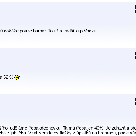
0 dokáže pouze barbar. To už si radši kup Vodku.
na 52 %
šího, uděláme třeba ořechovku. Ta má třeba jen 40%. Je zdravá a pře
řeba z jablíčka. Vzal jsem letos flašky z úplatků na hromadu, podle vůně