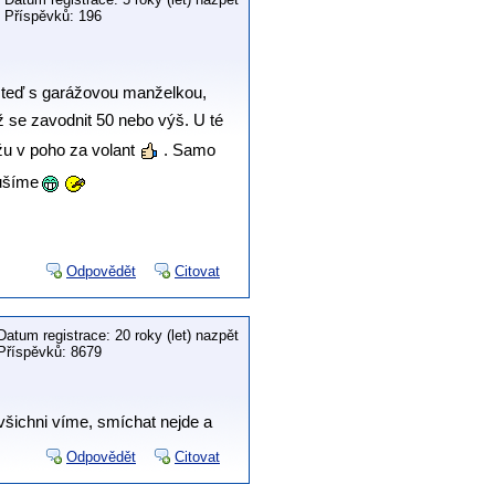
Příspěvků: 196
 teď s garážovou manželkou,
než se zavodnit 50 nebo výš. U té
u v poho za volant
. Samo
oušíme
Odpovědět
Citovat
Datum registrace: 20 roky (let) nazpět
Příspěvků: 8679
 všichni víme, smíchat nejde a
Odpovědět
Citovat