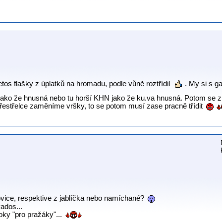
etos flašky z úplatků na hromadu, podle vůně roztřídil
. My si s 
ako že hnusná nebo tu horší KHN jako že ku.va hnusná. Potom se z 
 přestřelce zaměníme vršky, to se potom musí zase pracně třídit
ovice, respektive z jablíčka nebo namíchané?
vados...
ky "pro pražáky"...