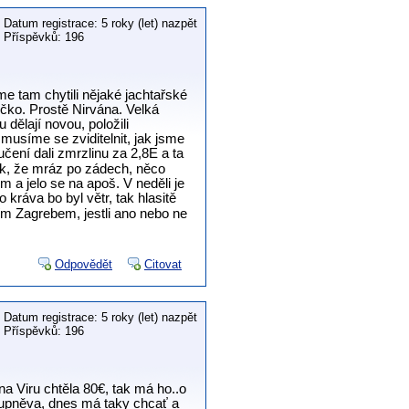
Datum registrace: 5 roky (let) nazpět
Příspěvků: 196
sme tam chytili nějaké jachtařské
éčko. Prostě Nirvána. Velká
 dělají novou, položili
 musíme se zviditelnit, jak jsme
čení dali zmrzlinu za 2,8E a ta
ak, že mráz po zádech, něco
 a jelo se na apoš. V neděli je
 kráva bo byl větr, tak hlasitě
ním Zagrebem, jestli ano nebo ne
Odpovědět
Citovat
Datum registrace: 5 roky (let) nazpět
Příspěvků: 196
na Viru chtěla 80€, tak má ho..o
tupněva, dnes má taky chcať a