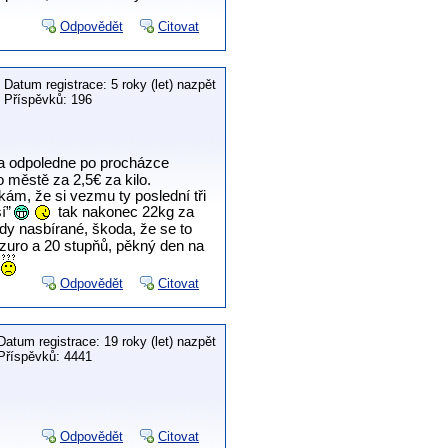
Odpovědět
Citovat
Datum registrace: 5 roky (let) nazpět
Příspěvků: 196
 a odpoledne po procházce
městě za 2,5€ za kilo.
kám, že si vezmu ty poslední tři
í”
tak nakonec 22kg za
y nasbírané, škoda, že se to
zuro a 20 stupňů, pěkný den na
Odpovědět
Citovat
Datum registrace: 19 roky (let) nazpět
Příspěvků: 4441
Odpovědět
Citovat