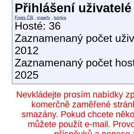
Přihlášení uživatelé
Fogís ČB
,
maarly
,
tomka
Hosté: 36
Zaznamenaný počet uživa
2012
Zaznamenaný počet host
2025
Nevkládejte prosím nabídky z
komerčně zaměřené stránk
smazány. Pokud chcete něko
můžete použít e-mail. Prov
příspěvků a nenese 