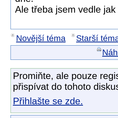
Ale třeba jsem vedle jak 
Novější téma
Starší tém
Náhl
Promiňte, ale pouze regi
přispívat do tohoto disku
Přihlašte se zde.