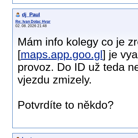
dj_Paul
Re: Ivan Dolac Hvar
02. 08. 2026 21:48
Mám info kolegy co je zr
[
maps.app.goo.gl
] je vy
provoz. Do ID už teda n
vjezdu zmizely.
Potvrdíte to někdo?