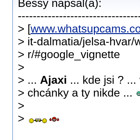
Bessy napsal(a):
--------------------------------
> [
www.whatsupcams.c
> it-dalmatia/jelsa-hvar
> r/#google_vignette
>
> ...
Ajaxi
... kde jsi ? ..
> chcánky a ty nikde ...
>
>