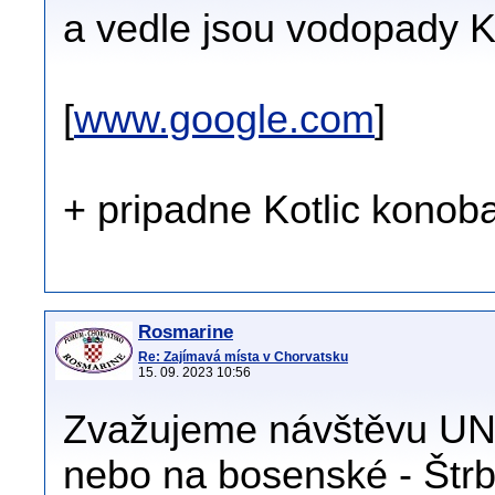
a vedle jsou vodopady Kot
[
www.google.com
]
+ pripadne Kotlic konoba
Rosmarine
Re: Zajímavá místa v Chorvatsku
15. 09. 2023 10:56
Zvažujeme návštěvu U
nebo na bosenské - Štrba