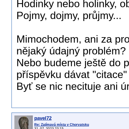
Hodinky nebo holinky, ob
Pojmy, dojmy, průjmy...
Mimochodem, ani za prokl
nějaký údajný problém?
Nebo budeme ještě do p
příspěvku dávat "citace
Byť se nic necituje ani ú
pavel72
Re: Zajímavá místa v Chorvatsku
31. 07. 2023 23:15