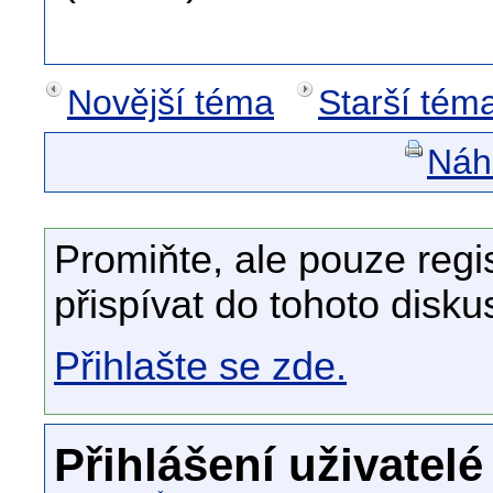
Novější téma
Starší tém
Náhl
Promiňte, ale pouze regi
přispívat do tohoto disku
Přihlašte se zde.
Přihlášení uživatelé