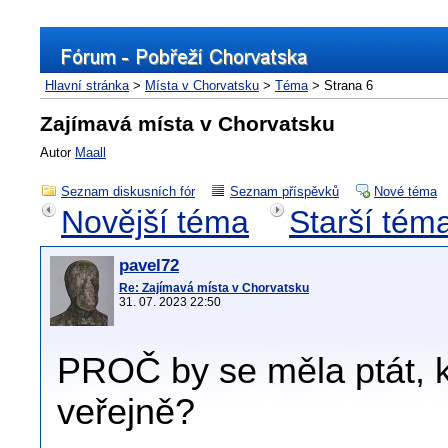
Hlavní stránka
>
Místa v Chorvatsku
>
Téma
> Strana 6
Zajímavá místa v Chorvatsku
Autor
Maall
Seznam diskusních fór
Seznam příspěvků
Nové téma
Novější téma
Starší tém
pavel72
Re: Zajímavá místa v Chorvatsku
31. 07. 2023 22:50
PROČ by se měla ptát, 
veřejně?