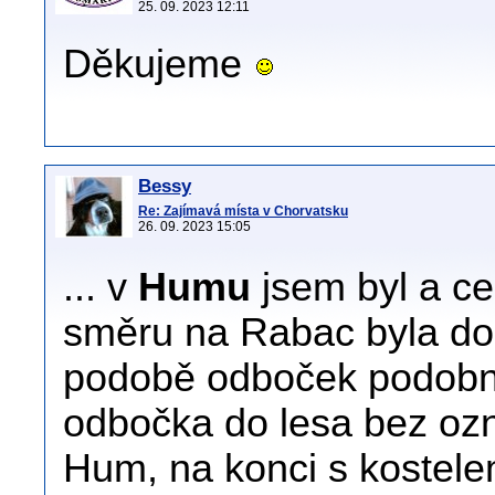
25. 09. 2023 12:11
Děkujeme
Bessy
Re: Zajímavá místa v Chorvatsku
26. 09. 2023 15:05
... v
Humu
jsem byl a ces
směru na Rabac byla doc
podobě odboček podobnýc
odbočka do lesa bez ozn
Hum, na konci s kostele