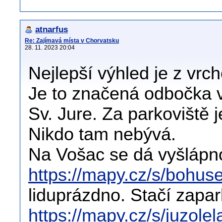
atnarfus
Re: Zajímavá místa v Chorvatsku
28. 11. 2023 20:04
Nejlepší výhled je z vr
Je to značená odbočka v
Sv. Jure. Za parkoviště 
Nikdo tam nebývá.
Na Vošac se dá vyšlápno
https://mapy.cz/s/bohus
liduprázdno. Stačí zapa
https://mapy.cz/s/juzolel