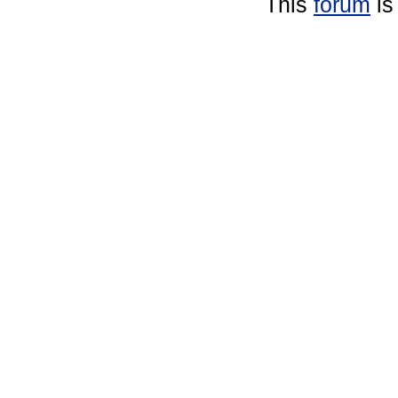
This
forum
is