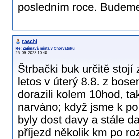
posledním roce. Budeme 
raschi
Re: Zajímavá místa v Chorvatsku
25. 09. 2023 10:40
Štrbački buk určitě stojí
letos v úterý 8.8. z bos
dorazili kolem 10hod, t
narváno; když jsme k po
byly dost davy a stále da
příjezd několik km po ro