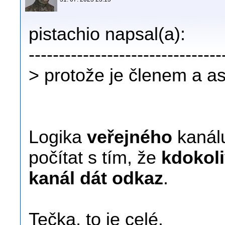
pistachio napsal(a):
--------------------------------
> protože je členem a a
Logika
veřejného
kanálu
počítat s tím, že
kdokoli
kanál dát odkaz
.
Tečka, to je celé.