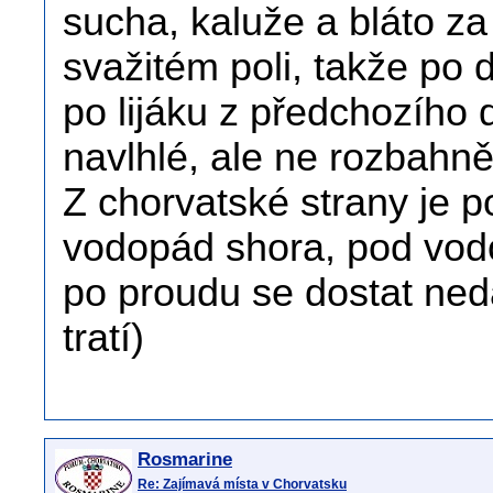
sucha, kaluže a bláto za
svažitém poli, takže po 
po lijáku z předchozího d
navlhlé, ale ne rozbahn
Z chorvatské strany je 
vodopád shora, pod vod
po proudu se dostat nedá
tratí)
Rosmarine
Re: Zajímavá místa v Chorvatsku