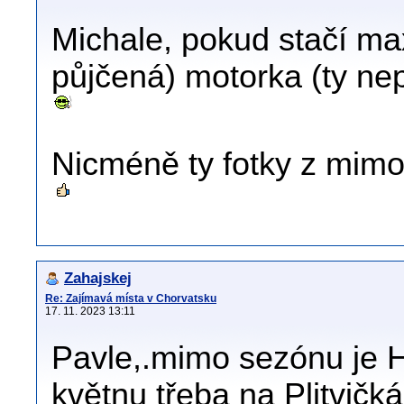
Michale, pokud stačí max
půjčená) motorka (ty nepo
Nicméně ty fotky z mimo
Zahajskej
Re: Zajímavá místa v Chorvatsku
17. 11. 2023 13:11
Pavle,.mimo sezónu je H
květnu třeba na Plitvičk