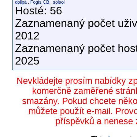
dollpa
,
Fogís ČB
,
solsol
Hosté: 56
Zaznamenaný počet uživa
2012
Zaznamenaný počet host
2025
Nevkládejte prosím nabídky z
komerčně zaměřené stránk
smazány. Pokud chcete něko
můžete použít e-mail. Prov
příspěvků a nenese 