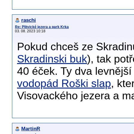
raschi
Re: Plitvické jezera a park Krka
03. 08. 2023 10:18
Pokud chceš ze Skradinu
Skradinski buk
), tak pot
40 éček. Ty dva levnější
vodopád Roški slap
, kt
Visovackého jezera a maj
MartinR