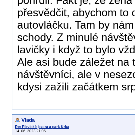
pohrdli. Fakt je, že žena
přesvědčit, abychom to d
autovláčku. Tam by nám t
schody. Z minulé návště
lavičky i když to bylo vž
Ale asi bude záležet na 
návštěvníci, ale v nese
kdysi zažili začátkem sr
Vlada
Re: Plitvické jezera a park Krka
14. 06. 2023 21:06