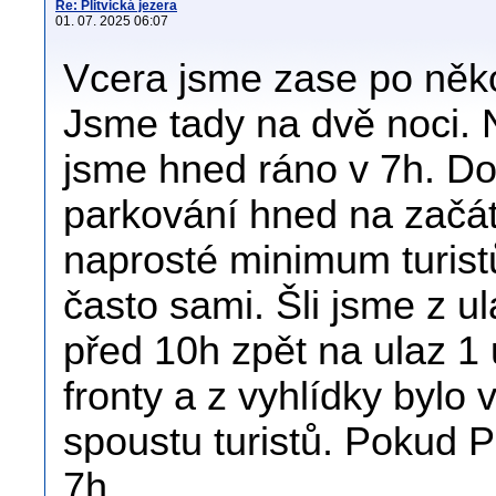
Re: Plitvická jezera
01. 07. 2025 06:07
Vcera jsme zase po několi
Jsme tady na dvě noci. 
jsme hned ráno v 7h. Dop
parkování hned na začát
naprosté minimum turist
často sami. Šli jsme z u
před 10h zpět na ulaz 1 
fronty a z vyhlídky bylo 
spoustu turistů. Pokud P
7h.