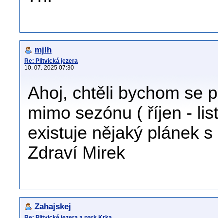
mjlh
Re: Plitvická jezera
10. 07. 2025 07:30
Ahoj, chtěli bychom se po
mimo sezónu ( říjen - li
existuje nějaký plánek 
Zdraví Mirek
Zahajskej
Re: Plitvické jezera a park Krka