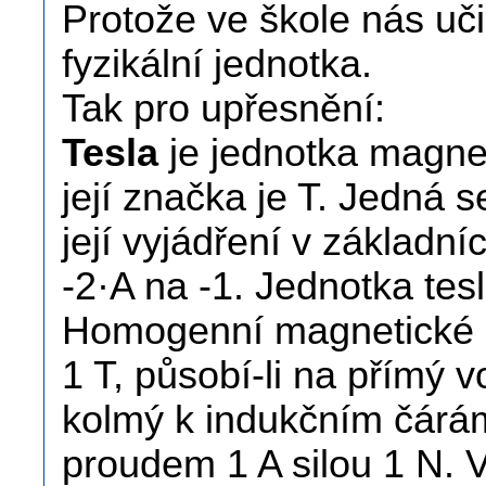
Protože ve škole nás uči
fyzikální jednotka.
Tak pro upřesnění:
Tesla
je jednotka magnet
její značka je T. Jedná 
její vyjádření v základní
-2·A na -1. Jednotka tes
Homogenní magnetické 
1 T, působí-li na přímý v
kolmý k indukčním čárá
proudem 1 A silou 1 N. 