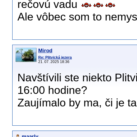
rečovú vadu
Ale vôbec som to nemys
Mirod
Re: Plitvická jezera
21. 07. 2025 18:36
Navštívili ste niekto Plit
16:00 hodine?
Zaujímalo by ma, či je ta
maarly