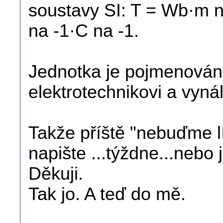
soustavy SI: T = Wb·m n
na -1·C na -1.
Jednotka je pojmenová
elektrotechnikovi a vynál
Takže příště "nebuďme l
napište ...týždne...nebo 
Děkuji.
Tak jo. A teď do mě.