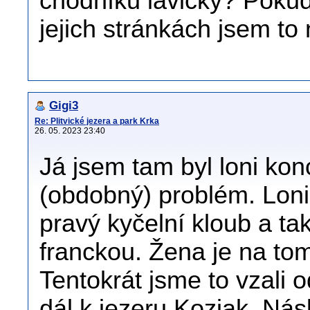
chodníků lavičky? Pokud
jejich stránkách jsem to
Gigi3
Re: Plitvické jezera a park Krka
26. 05. 2023 23:40
Já jsem tam byl loni kon
(obdobný) problém. Loni
pravý kyčelní kloub a ta
franckou. Žena je na tom
Tentokrát jsme to vzali 
dál k jezeru Kozjak. Ná