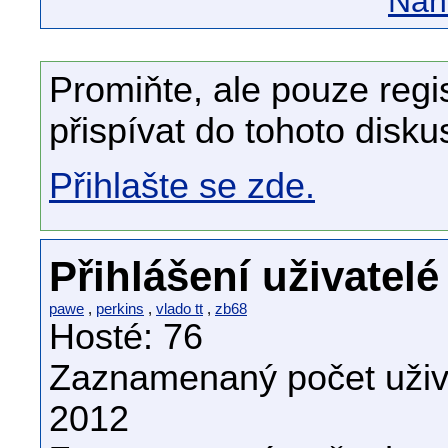
Náhl
Promiňte, ale pouze regi
přispívat do tohoto disku
Přihlašte se zde.
Přihlášení uživatelé
pawe
,
perkins
,
vlado tt
,
zb68
Hosté: 76
Zaznamenaný počet uživa
2012