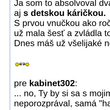
Ja som to absolvoval dva
aj
s detskou káričkou.
S prvou vnučkou ako roč
už mala šesť a zvládla t
Dnes máš už všelijaké no
pre
kabinet302
:
... no, Ty by si sa s mo
neporozprával, samá "ha