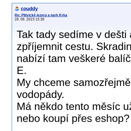
couddy
Re: Plitvické jezera a park Krka
28. 06. 2023 15:36
Tak tady sedíme v dešti 
zpříjemnit cestu. Skradi
nabízí tam veškeré balí
E.
My chceme samozřejmě j
vodopády.
Má někdo tento měsíc u
nebo koupí přes eshop?