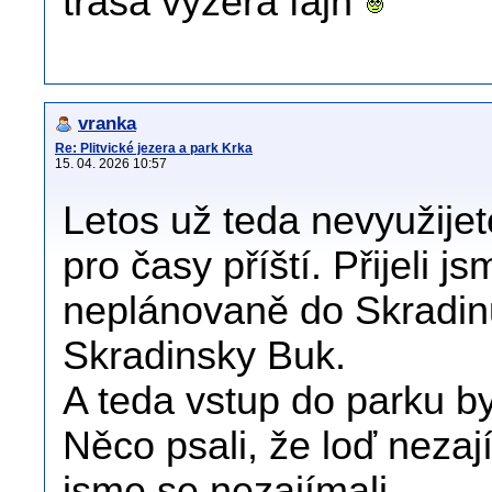
trasa vyzerá fajn
vranka
Re: Plitvické jezera a park Krka
15. 04. 2026 10:57
Letos už teda nevyužijet
pro časy příští. Přijeli j
neplánovaně do Skradinu
Skradinsky Buk.
A teda vstup do parku b
Něco psali, že loď nezaj
jsme se nezajímali.