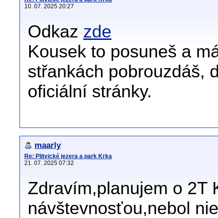
10. 07. 2025 20:27
Odkaz
zde
Kousek to posuneš a má
střankách pobrouzdáš, d
oficiální stránky.
maarly
Re: Plitvické jezera a park Krka
21. 07. 2025 07:32
Zdravím,planujem o 2T K
návštevnosťou,nebol nie