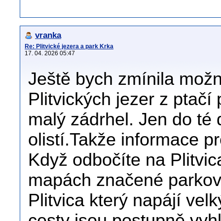
vranka
Re: Plitvické jezera a park Krka
17. 04. 2026 05:47
Ještě bych zmínila mož
Plitvických jezer z ptač
malý zádrhel. Jen do té
olistí.Takže informace p
Když odbočíte na Plitvi
mapách značené parkoviš
Plitvica který napájí ve
cesty jsou postupně vyh