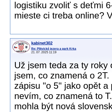
logistiku zvoliť s deťmi
mieste ci treba online? 
kabinet302
Re: Plitvické jezera a park Krka
21. 07. 2025 11:19
Už jsem teda za ty roky 
jsem, co znamená o 2T.
zápisu "o 5" jako opět a
nevím, co znamená to T.
mohla být nová slovensk