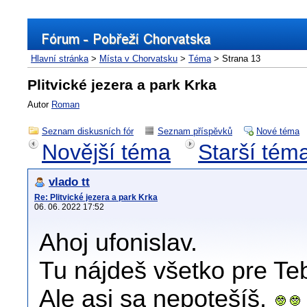
Hlavní stránka
>
Místa v Chorvatsku
>
Téma
> Strana 13
Plitvické jezera a park Krka
Autor
Roman
Seznam diskusních fór
Seznam příspěvků
Nové téma
Novější téma
Starší tém
vlado tt
Re: Plitvické jezera a park Krka
06. 06. 2022 17:52
Ahoj ufonislav.
Tu nájdeš všetko pre Teb
Ale asi sa nepotešíš.