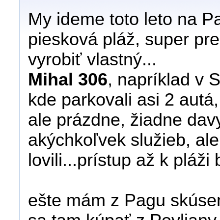
My ideme toto leto na P
piesková pláž, super pre 
vyrobiť vlastný...
Mihal 306
, napríklad v 
kde parkovali asi 2 autá,
ale prázdne, žiadne davy
akýchkoľvek služieb, ale
lovili...prístup až k pláž
ešte mám z Pagu skúse