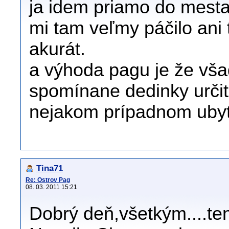
ja idem priamo do mesta
mi tam veľmy páčilo ani 
akurát.
a výhoda pagu je že vša
spomínane dedinky urč
nejakom prípadnom ubytk
Tina71
Re: Ostrov Pag
08. 03. 2011 15:21
Dobrý deň,všetkým....te