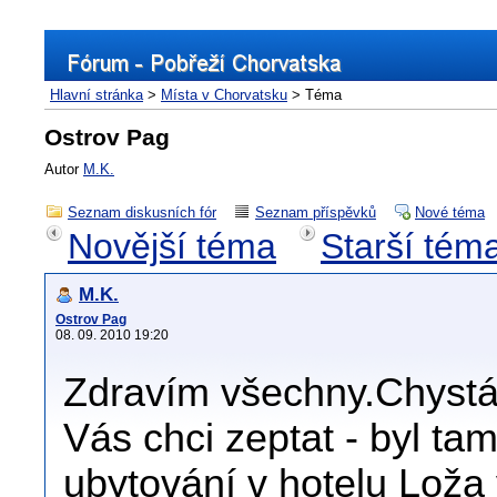
Hlavní stránka
>
Místa v Chorvatsku
> Téma
Ostrov Pag
Autor
M.K.
Seznam diskusních fór
Seznam příspěvků
Nové téma
Novější téma
Starší tém
M.K.
Ostrov Pag
08. 09. 2010 19:20
Zdravím všechny.Chystá
Vás chci zeptat - byl t
ubytování v hotelu Loža