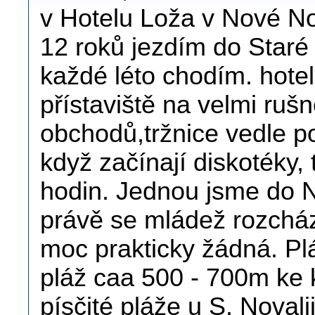
v Hotelu Loža v Nové No
12 roků jezdím do Staré 
každé léto chodím. hote
přístaviště na velmi rušn
obchodů,tržnice vedle po
když začínají diskotéky,
hodin. Jednou jsme do N.
právě se mládež rozcház
moc prakticky žádná. Plá
pláž caa 500 - 700m ke
písčité pláže u S. Noval