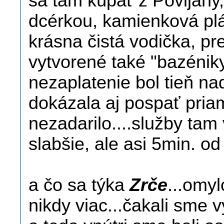
sa tam kúpať z Povljany,
dcérkou, kamienková pláž
krásna čistá vodička, pre
vytvorené také "bazéniky
nezaplatenie bol tieň na
dokázala aj pospať priam
nezadarilo....služby tam 
slabšie, ale asi 5min. od 
a čo sa týka
Zrče
...omyl
nikdy viac...čakali sme 