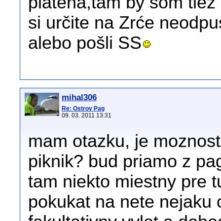
platená,tam by som tiež 
si určite na Zrće neodpu
alebo pošli SS
mihal306
Re: Ostrov Pag
09. 03. 2011 13:31
mam otazku, je moznost n
piknik? bud priamo z pagu
tam niekto miestny pre t
pokukat na nete nejaku 