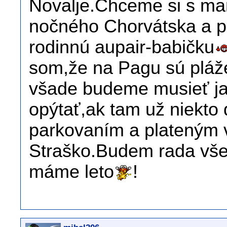
Novalje.Chceme si s man
nočného Chorvátska a p
rodinnú aupair-babičku
som,že na Pagu sú pláže
všade budeme musieť j
opýtať,ak tam už niekto 
parkovaním a plateným 
Straško.Budem rada vš
máme leto
!