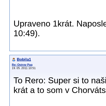
Upraveno 1krát. Naposle
10:49).
Bobila1
Re: Ostrov Pag
19. 05. 2011 10:51
To Rero: Super si to na
krát a to som v Chorvát