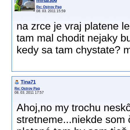
mihal306
Re: Ostrov Pag
08. 03. 2011 15:59
na zrce je vraj platene l
tam mal chodit nejaky b
kedy sa tam chystate? 
Tina71
Re: Ostrov Pag
08. 03. 2011 17:57
Ahoj,no my trochu neskô
stretneme...niekde som č