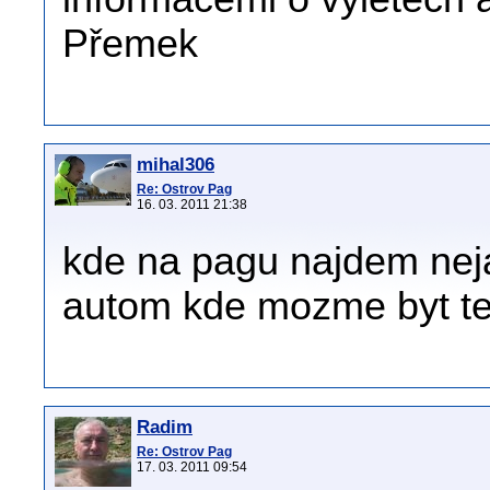
Přemek
mihal306
Re: Ostrov Pag
16. 03. 2011 21:38
kde na pagu najdem neja
autom kde mozme byt te
Radim
Re: Ostrov Pag
17. 03. 2011 09:54