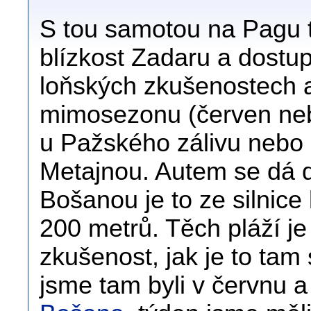
S tou samotou na Pagu t
blízkost Zadaru a dostu
loňských zkušenostech a
mimosezonu (červen nebo
u Pažského zálivu nebo 
Metajnou. Autem se dá do
Bošanou je to ze silnice
200 metrů. Těch pláží j
zkušenost, jak je to tam
jsme tam byli v červnu a