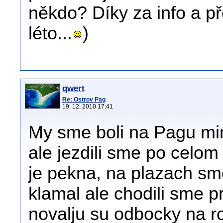
někdo? Díky za info a pře
léto...
)
qwert
Re: Ostrov Pag
19. 12. 2010 17:41
My sme boli na Pagu mi
ale jezdili sme po celo
je pekna, na plazach sm
klamal ale chodili sme p
novalju su odbocky na ro