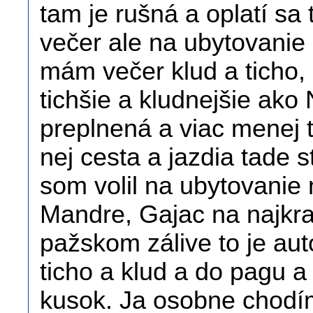
tam je rušná a oplatí sa 
večer ale na ubytovanie
mám večer klud a ticho,
tichšie a kludnejšie ako
preplnená a viac menej 
nej cesta a jazdia tade s
som volil na ubytovanie 
Mandre, Gajac na najkraj
pažskom zálive to je au
ticho a klud a do pagu a n
kusok. Ja osobne chodí