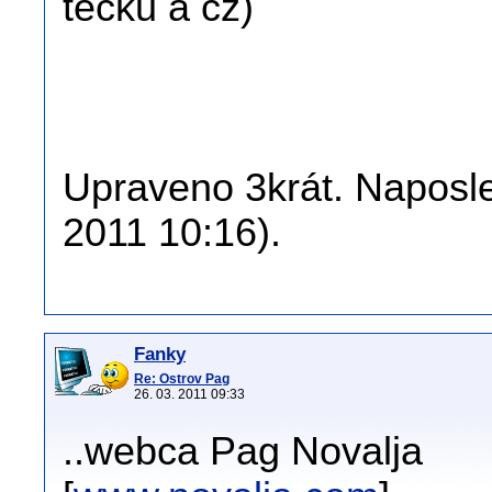
tečku a cz)
Upraveno 3krát. Naposle
2011 10:16).
Fanky
Re: Ostrov Pag
26. 03. 2011 09:33
..webca Pag Novalja