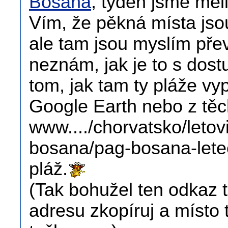
Bošana
, týden jsme měl
Vím, že pěkná místa jsou
ale tam jsou myslím pře
neznám, jak je to s dos
tom, jak tam ty pláže vy
Google Earth nebo z těc
www..../chorvatsko/letov
bosana/pag-bosana-letec
pláž.
(Tak bohužel ten odkaz to
adresu zkopíruj a místo t