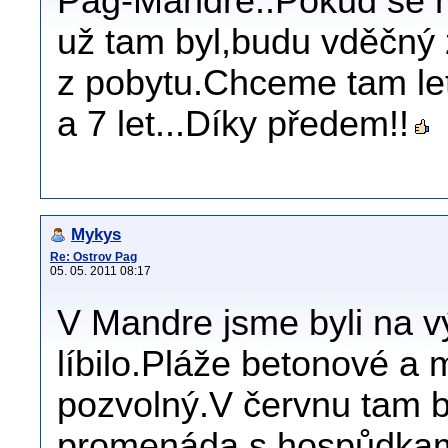
Pag-Mandre..Pokud se n
už tam byl,budu vděčný
z pobytu.Chceme tam let
a 7 let...Díky předem!!
Mykys
Re: Ostrov Pag
05. 05. 2011 08:17
V Mandre jsme byli na 
líbilo.Pláže betonové a
pozvolný.V červnu tam b
promenáda s hospůdkam