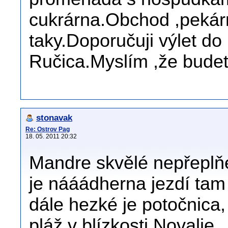
cukrárna.Obchod ,pekár
taky.Doporučuji výlet do
Ručica.Myslím ,že budet
stonavak
Re: Ostrov Pag
18. 05. 2011 20:32
Mandre skvělé nepřeplňe
je nááádherna jezdí ta
dále hezké je potočnica,
pláž v blízkosti Novalje