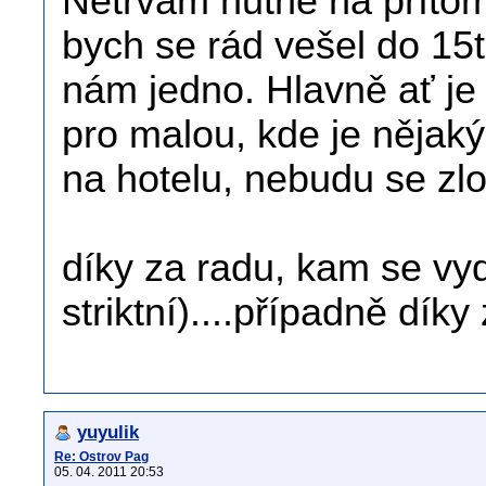
Netrvám nutně na příto
bych se rád vešel do 15t
nám jedno. Hlavně ať je p
pro malou, kde je nějaký
na hotelu, nebudu se zlo
díky za radu, kam se vyd
striktní)....případně díky 
yuyulik
Re: Ostrov Pag
05. 04. 2011 20:53