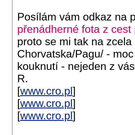
Posílám vám odkaz na po
přenádherné fota z cest 
proto se mi tak na zcela
Chorvatska/Pagu/ - moc l
kouknutí - nejeden z vás
R.
[
www.cro.pl
]
[
www.cro.pl
]
[
www.cro.pl
]