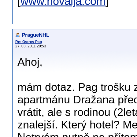
[
www.novalja.com
]
PragueNHL
Re: Ostrov Pag
27. 03. 2011 20:53
Ahoj,
mám dotaz. Pag trošku 
apartmánu Dražana před 
vrátit, ale s rodinou (2l
znalejší. Který hotel? M