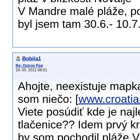
V Mandre malé pláže, po
byl jsem tam 30.6.- 10.
Bobila1
Re: Ostrov Pag
19. 05. 2011 08:01
Ahojte, neexistuje mapk
som niečo: [
www.croati
Viete posúdiť kde je naj
tlačenice?? Idem prvý k
by som pochodil pláže.