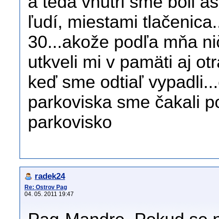
a teda vnútri sme boli as
ľudí, miestami tlačenica
30...akože podľa mňa nič
utkveli mi v pamäti aj o
keď sme odtiaľ vypadli...
parkoviska sme čakali po
parkovisko
radek24
Re: Ostrov Pag
04. 05. 2011 19:47