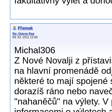
fakultativny vylet a doh
Přemek
Re: Ostrov Pag
09. 03. 2011 15:00
Michal306
Z Nové Novalji z přístav
na hlavní promenádě odjí
některé to mají spojené 
dorazíš ráno nebo naveče
"nahaněčů" na výlety. V p
informacemi o výletech 