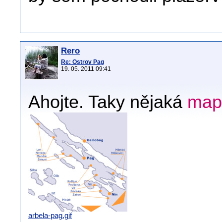
Rero
Re: Ostrov Pag
19. 05. 2011 09:41
Ahojte. Taky nějaká
map
arbela-pag.gif