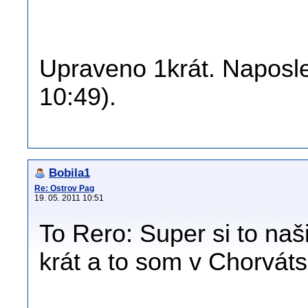
Upraveno 1krát. Naposle
10:49).
Bobila1
Re: Ostrov Pag
19. 05. 2011 10:51
To Rero: Super si to na
krát a to som v Chorvát