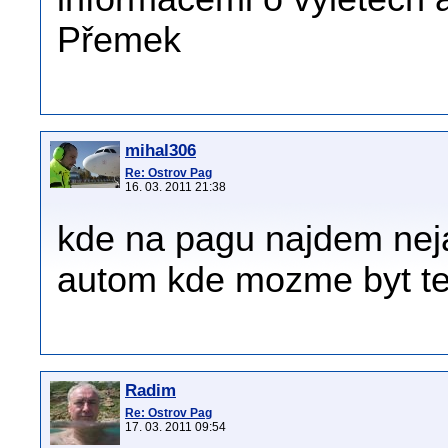
Přemek
mihal306
Re: Ostrov Pag
16. 03. 2011 21:38
kde na pagu najdem neja
autom kde mozme byt te
Radim
Re: Ostrov Pag
17. 03. 2011 09:54