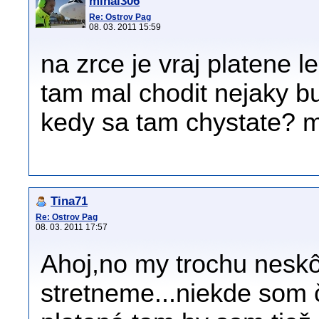
mihal306
Re: Ostrov Pag
08. 03. 2011 15:59
na zrce je vraj platene l
tam mal chodit nejaky b
kedy sa tam chystate? 
Tina71
Re: Ostrov Pag
08. 03. 2011 17:57
Ahoj,no my trochu neskô
stretneme...niekde som č