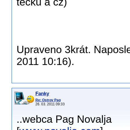
tečku a cz)
Upraveno 3krát. Naposle
2011 10:16).
Fanky
Re: Ostrov Pag
26. 03. 2011 09:33
..webca Pag Novalja