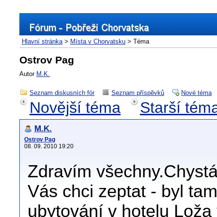
Hlavní stránka
>
Místa v Chorvatsku
> Téma
Ostrov Pag
Autor
M.K.
Seznam diskusních fór
Seznam příspěvků
Nové téma
Novější téma
Starší tém
M.K.
Ostrov Pag
08. 09. 2010 19:20
Zdravím všechny.Chystá
Vás chci zeptat - byl t
ubytování v hotelu Loža