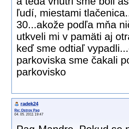
a teda vnútri sme boli as
ľudí, miestami tlačenica
30...akože podľa mňa nič
utkveli mi v pamäti aj o
keď sme odtiaľ vypadli...
parkoviska sme čakali po
parkovisko
radek24
Re: Ostrov Pag
04. 05. 2011 19:47