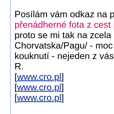
Posílám vám odkaz na po
přenádherné fota z cest 
proto se mi tak na zcela
Chorvatska/Pagu/ - moc l
kouknutí - nejeden z vás
R.
[
www.cro.pl
]
[
www.cro.pl
]
[
www.cro.pl
]