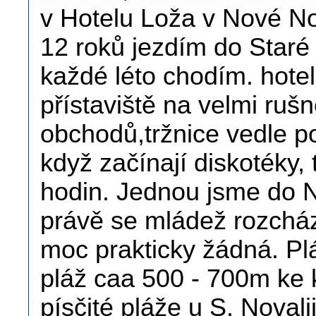
v Hotelu Loža v Nové No
12 roků jezdím do Staré 
každé léto chodím. hote
přístaviště na velmi rušn
obchodů,tržnice vedle po
když začínají diskotéky,
hodin. Jednou jsme do N.
právě se mládež rozcház
moc prakticky žádná. Plá
pláž caa 500 - 700m ke
písčité pláže u S. Noval