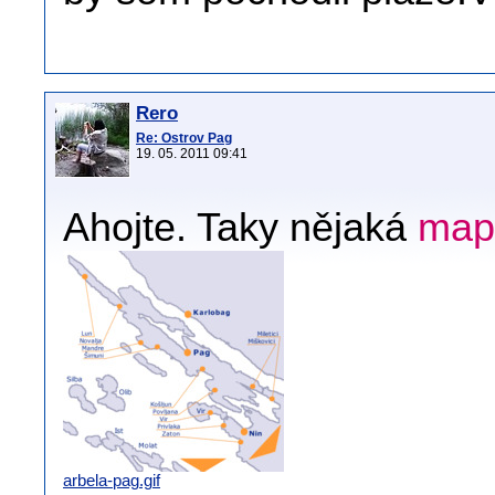
Rero
Re: Ostrov Pag
19. 05. 2011 09:41
Ahojte. Taky nějaká
map
arbela-pag.gif