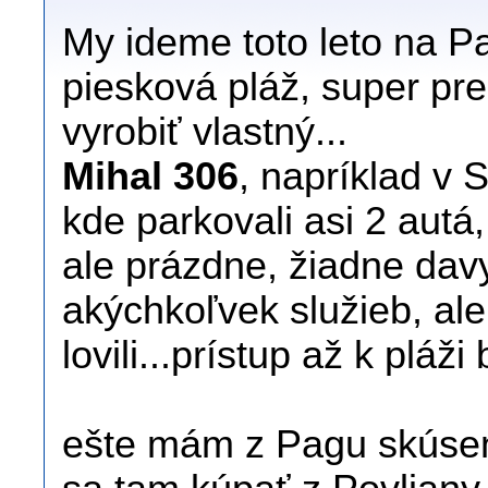
My ideme toto leto na P
piesková pláž, super pre 
vyrobiť vlastný...
Mihal 306
, napríklad v 
kde parkovali asi 2 autá,
ale prázdne, žiadne davy
akýchkoľvek služieb, ale
lovili...prístup až k pláž
ešte mám z Pagu skúse