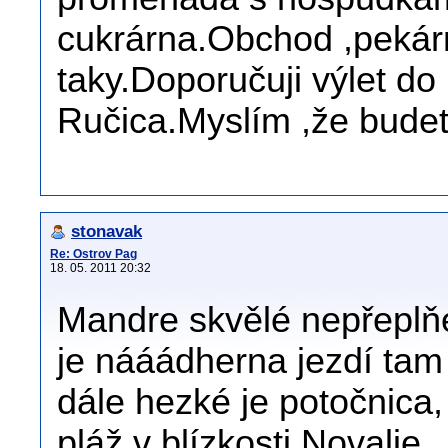
cukrárna.Obchod ,pekár
taky.Doporučuji výlet do
Ručica.Myslím ,že budet
stonavak
Re: Ostrov Pag
18. 05. 2011 20:32
Mandre skvělé nepřeplňe
je nááádherna jezdí ta
dále hezké je potočnica,
pláž v blízkosti Novalje