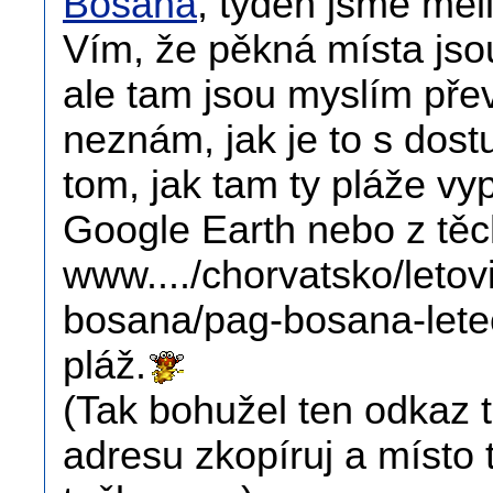
Bošana
, týden jsme měl
Vím, že pěkná místa jsou
ale tam jsou myslím pře
neznám, jak je to s dos
tom, jak tam ty pláže vy
Google Earth nebo z těc
www..../chorvatsko/letov
bosana/pag-bosana-letec
pláž.
(Tak bohužel ten odkaz to
adresu zkopíruj a místo t