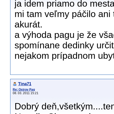
ja idem priamo do mesta
mi tam veľmy páčilo ani 
akurát.
a výhoda pagu je že vša
spomínane dedinky urč
nejakom prípadnom ubytk
Tina71
Re: Ostrov Pag
08. 03. 2011 15:21
Dobrý deň,všetkým....te