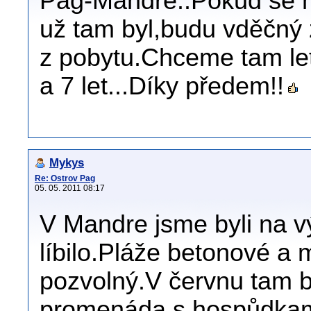
Pag-Mandre..Pokud se n
už tam byl,budu vděčný
z pobytu.Chceme tam let
a 7 let...Díky předem!!
Mykys
Re: Ostrov Pag
05. 05. 2011 08:17
V Mandre jsme byli na 
líbilo.Pláže betonové a
pozvolný.V červnu tam b
promenáda s hospůdkam