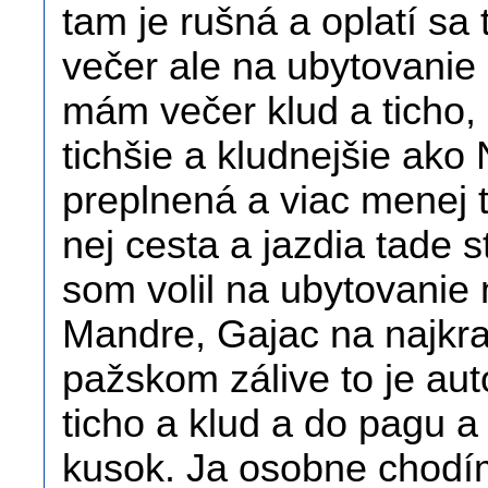
tam je rušná a oplatí sa 
večer ale na ubytovanie
mám večer klud a ticho,
tichšie a kludnejšie ako
preplnená a viac menej 
nej cesta a jazdia tade s
som volil na ubytovanie 
Mandre, Gajac na najkraj
pažskom zálive to je au
ticho a klud a do pagu a n
kusok. Ja osobne chodí