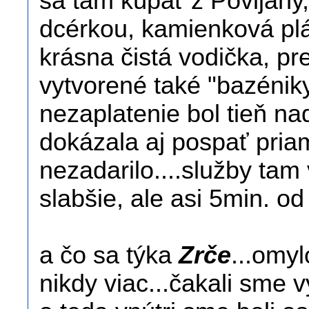
sa tam kúpať z Povljany,
dcérkou, kamienková pláž
krásna čistá vodička, pre
vytvorené také "bazéniky
nezaplatenie bol tieň na
dokázala aj pospať priam
nezadarilo....služby tam 
slabšie, ale asi 5min. od 
a čo sa týka
Zrče
...omyl
nikdy viac...čakali sme 