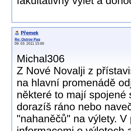
fakultativny vylet a doh
Přemek
Re: Ostrov Pag
09. 03. 2011 15:00
Michal306
Z Nové Novalji z přístav
na hlavní promenádě odjí
některé to mají spojené 
dorazíš ráno nebo naveče
"nahaněčů" na výlety. V p
informacemi o výletech 