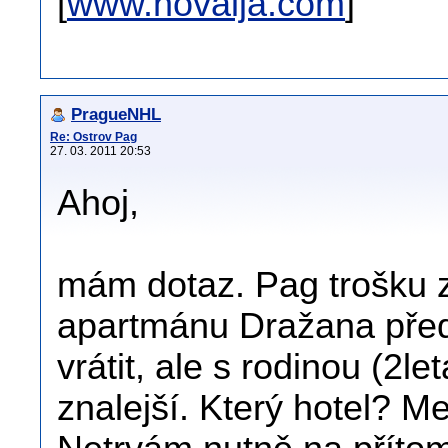
[
www.novalja.com
]
PragueNHL
Re: Ostrov Pag
27. 03. 2011 20:53
Ahoj,
mám dotaz. Pag trošku 
apartmánu Dražana před 
vrátit, ale s rodinou (2l
znalejší. Který hotel? M