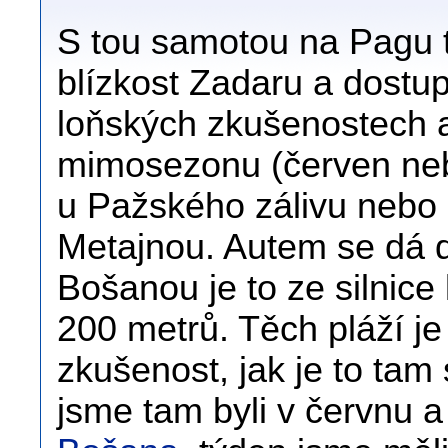
S tou samotou na Pagu t
blízkost Zadaru a dostu
loňských zkušenostech a
mimosezonu (červen nebo
u Pažského zálivu nebo 
Metajnou. Autem se dá do
Bošanou je to ze silnice
200 metrů. Těch pláží j
zkušenost, jak je to tam
jsme tam byli v červnu a