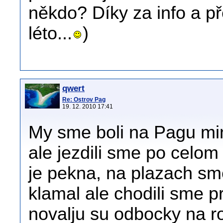
někdo? Díky za info a pře
léto...
)
qwert
Re: Ostrov Pag
19. 12. 2010 17:41
My sme boli na Pagu mi
ale jezdili sme po celo
je pekna, na plazach sm
klamal ale chodili sme p
novalju su odbocky na ro