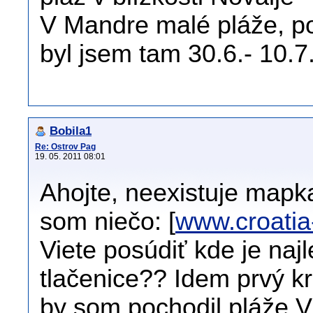
V Mandre malé pláže, po
byl jsem tam 30.6.- 10.
Bobila1
Re: Ostrov Pag
19. 05. 2011 08:01
Ahojte, neexistuje mapk
som niečo: [
www.croati
Viete posúdiť kde je naj
tlačenice?? Idem prvý k
by som pochodil pláže.