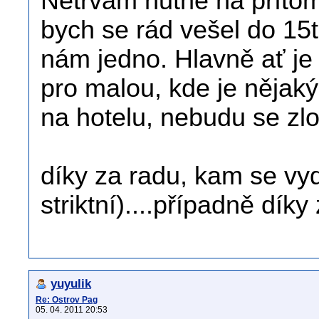
Netrvám nutně na příto
bych se rád vešel do 15t
nám jedno. Hlavně ať je p
pro malou, kde je nějaký
na hotelu, nebudu se zlo
díky za radu, kam se vyd
striktní)....případně díky 
yuyulik
Re: Ostrov Pag
05. 04. 2011 20:53