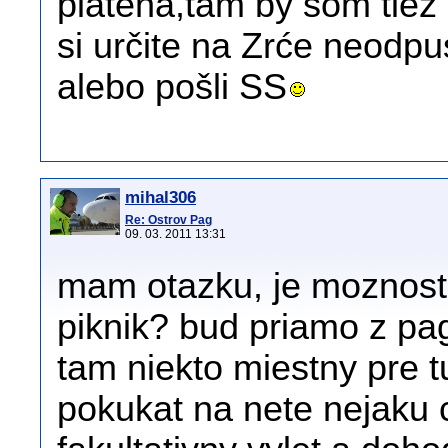
platená,tam by som tiež 
si určite na Zrće neodpu
alebo pošli SS
mihal306
Re: Ostrov Pag
09. 03. 2011 13:31
mam otazku, je moznost n
piknik? bud priamo z pagu
tam niekto miestny pre t
pokukat na nete nejaku 