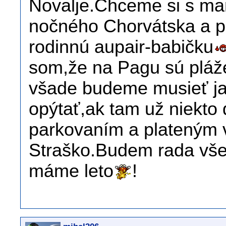
Novalje.Chceme si s man
nočného Chorvátska a p
rodinnú aupair-babičku
som,že na Pagu sú pláže
všade budeme musieť j
opýtať,ak tam už niekto 
parkovaním a plateným 
Straško.Budem rada vš
máme leto
!