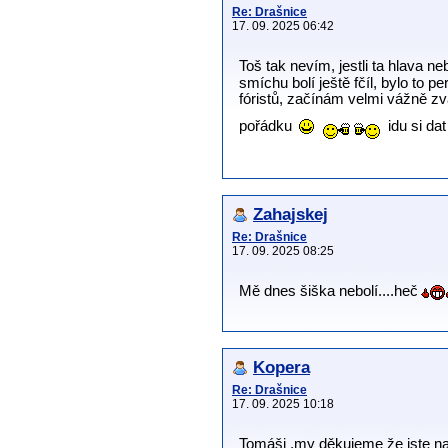
Re: Drašnice
17. 09. 2025 06:42
Toš tak nevím, jestli ta hlava 
smíchu bolí ještě fčíl, bylo to 
fóristů, začínám velmi vážně zvaž
pořádku
idu si dat
Zahajskej
Re: Drašnice
17. 09. 2025 08:25
Mě dnes šiška nebolí....heč
Kopera
Re: Drašnice
17. 09. 2025 10:18
Tomáši ,my děkujeme že jste naš