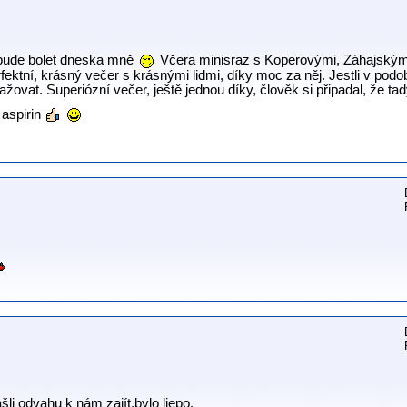
nebude bolet dneska mně
Včera minisraz s Koperovými, Záhajským
perfektní, krásný večer s krásnými lidmi, díky moc za něj. Jestli v po
ovat. Superiózní večer, ještě jednou díky, člověk si připadal, že tady
 aspirin
li odvahu k nám zajít,bylo ljepo.