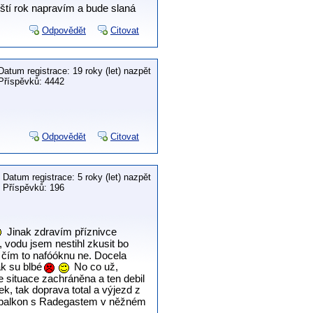
íští rok napravím a bude slaná
Odpovědět
Citovat
Datum registrace: 19 roky (let) nazpět
Příspěvků: 4442
Odpovědět
Citovat
Datum registrace: 5 roky (let) nazpět
Příspěvků: 196
Jinak zdravím příznivce
, vodu jsem nestihl zkusit bo
r čím to nafóóknu ne. Docela
ak su blbé
No co už,
e situace zachráněna a ten debil
k, tak doprava total a výjezd z
n balkon s Radegastem v něžném