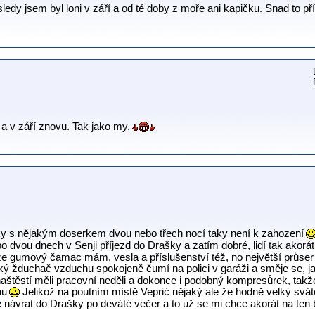
ledy jsem byl loni v září a od té doby z moře ani kapičku. Snad to př
u a v září znovu. Tak jako my.
ky s nějakým doserkem dvou nebo třech nocí taky není k zahození
 dvou dnech v Senji příjezd do Drašky a zatím dobré, lidí tak akorát
l, že gumový čamac mám, vesla a příslušenství též, no největší průse
ický žduchač vzduchu spokojeně čumí na polici v garáži a směje se, j
naštěstí měli pracovní neděli a dokonce i podobný kompresůrek, takž
hu
Jelikož na poutním místě Veprić nějaký ale že hodně velký sváte
návrat do Drašky po deváté večer a to už se mi chce akorát na te