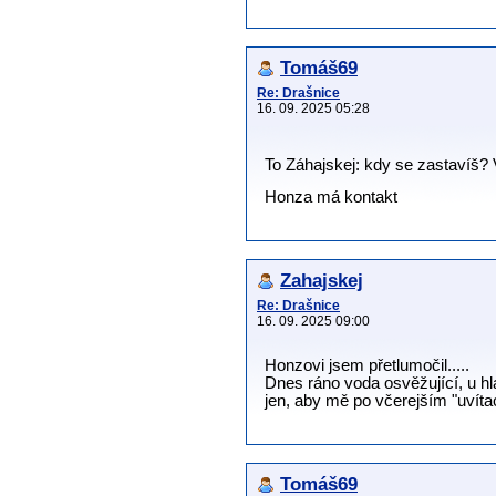
Tomáš69
Re: Drašnice
16. 09. 2025 05:28
To Záhajskej: kdy se zastavíš?
Honza má kontakt
Zahajskej
Re: Drašnice
16. 09. 2025 09:00
Honzovi jsem přetlumočil.....
Dnes ráno voda osvěžující, u hla
jen, aby mě po včerejším "uvíta
Tomáš69