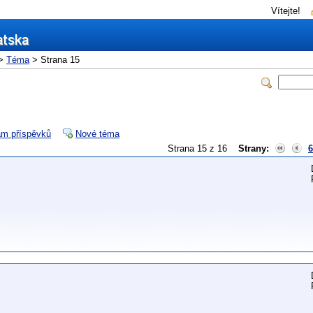
Vítejte!
>
Téma
> Strana 15
m příspěvků
Nové téma
Strana 15 z 16
Strany:
6