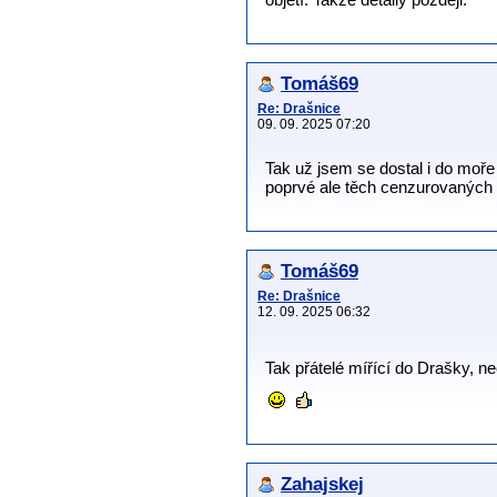
objetí. Takže detaily později.
Tomáš69
Re: Drašnice
09. 09. 2025 07:20
Tak už jsem se dostal i do moře
poprvé ale těch cenzurovaných 2
Tomáš69
Re: Drašnice
12. 09. 2025 06:32
Tak přátelé mířící do Drašky, n
Zahajskej