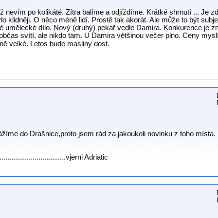
 už nevím po kolikáté. Zítra balíme a odjíždíme. Krátké shrnutí ... Je
lo klidněji. O něco méně lidí. Prostě tak akorát. Ale může to být subje
é umělecké dílo. Nový (druhý) pekař vedle Damira. Konkurence je zná
bčas svítí, ale nikdo tam. U Damira většinou večer plno. Ceny myslí
kně velké. Letos bude masliny dost.
žíme do Drašnice,proto jsem rád za jakoukoli novinku z toho místa.
......................................vjerni Adriatic