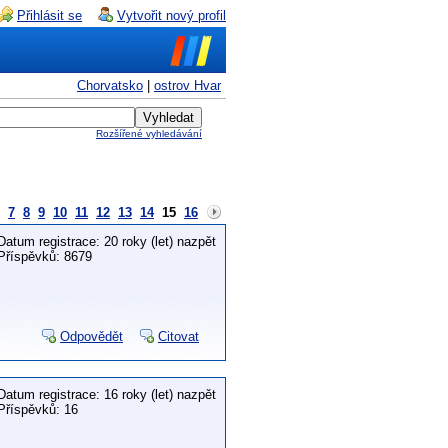
Přihlásit se
Vytvořit nový profil
Chorvatsko
|
ostrov Hvar
Rozšířené vyhledávání
7
8
9
10
11
12
13
14
15
16
Datum registrace: 20 roky (let) nazpět
Příspěvků: 8679
Odpovědět
Citovat
Datum registrace: 16 roky (let) nazpět
Příspěvků: 16