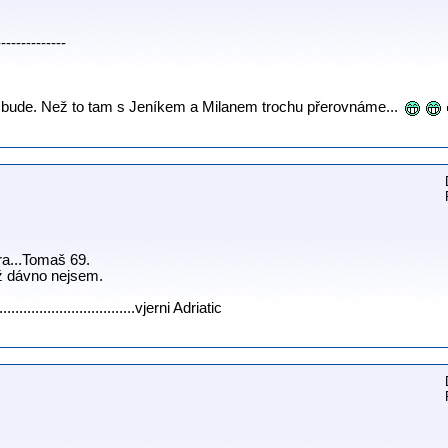
--------------
e bude. Než to tam s Jeníkem a Milanem trochu přerovnáme...
ra...Tomaš 69.
už dávno nejsem.
......................................vjerni Adriatic