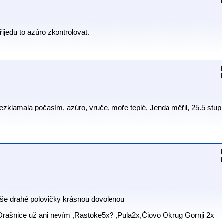
řijedu to azúro zkontrolovat.
zklamala počasím, azúro, vruče, moře teplé, Jenda měřil, 25.5 stup
še drahé polovičky krásnou dovolenou
rašnice už ani nevím ,Rastoke5x? ,Pula2x,Čiovo Okrug Gornji 2x