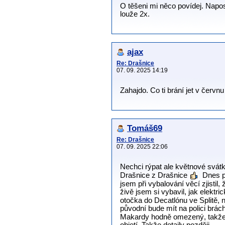
O těšeni mi něco povídej. Napos
louže 2x.
ajax
Re: Drašnice
07. 09. 2025 14:19
Zahajdo. Co ti brání jet v červn
Tomáš69
Re: Drašnice
07. 09. 2025 22:06
Nechci rýpat ale květnové svát
Drašnice z Drašnice
Dnes po
jsem při vybalování věcí zjisti
živě jsem si vybavil, jak elektr
otočka do Decatlónu ve Splitě, 
původní bude mít na polici brác
Makardy hodně omezený, takže 