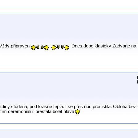
 Vždy připraven
Dnes dopo klasicky Zadvarje na 
diny studená, pod krásně teplá. I se přes noc pročistila. Obloha bez
cím ceremoniálu" přestala bolet hlava