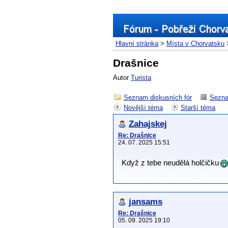
Hlavní stránka
>
Místa v Chorvatsku
Drašnice
Autor
Turista
Seznam diskusních fór
Sezna
Novější téma
Starší téma
Zahajskej
Re: Drašnice
24. 07. 2025 15:51
Když z tebe neudělá holčičku
jansams
Re: Drašnice
05. 09. 2025 19:10