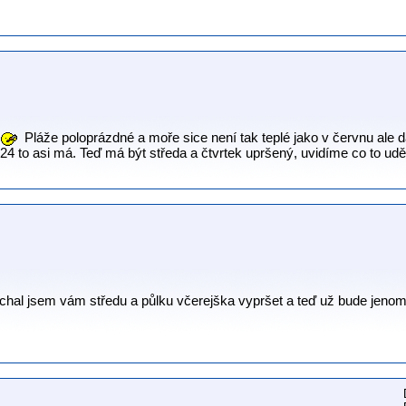
Pláže poloprázdné a moře sice není tak teplé jako v červnu ale 
4 to asi má. Teď má být středa a čtvrtek upršený, uvidíme co to uděl
echal jsem vám středu a půlku včerejška vypršet a teď už bude jenom