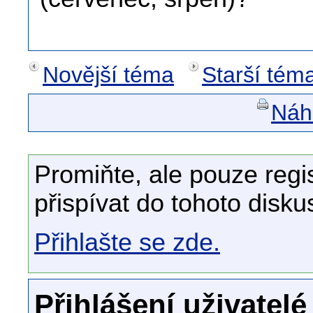
Novější téma
Starší tém
Náhl
Promiňte, ale pouze regi
přispívat do tohoto disku
Přihlašte se zde.
Přihlášení uživatelé