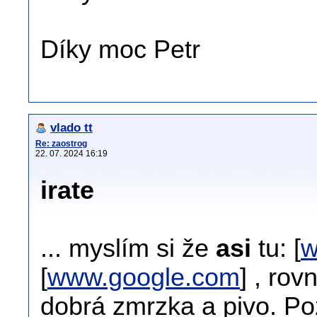
Díky moc Petr
vlado tt
Re: zaostrog
22. 07. 2024 16:19
irate
... myslím si že
asi
tu: [
w
[
www.google.com
] , rov
dobrá zmrzka a pivo. Pozr