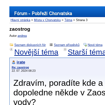
Hlavní stránka
>
Místa v Chorvatsku
>
Téma
> Strana 3
zaostrog
Autor
andrea
Seznam diskusních fór
Seznam příspěvků
Nové téma
Novější téma
Starší tém
irate
Re: zaostrog
22. 07. 2024 08:23
Zdravím, poradíte kde a 
dopoledne někde v Zaost
vody?