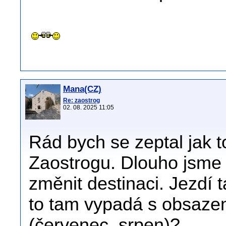
Mana(CZ)
Re: zaostrog
02. 08. 2025 11:05
Rád bych se zeptal jak 
Zaostrogu. Dlouho jsme 
změnit destinaci. Jezdí
to tam vypadá s obsazen
(červenec, srpen)?