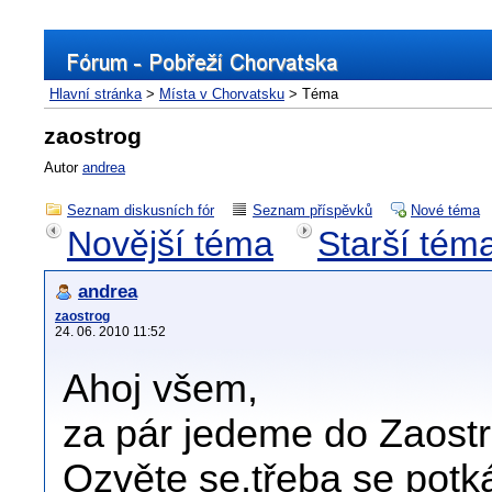
Hlavní stránka
>
Místa v Chorvatsku
> Téma
zaostrog
Autor
andrea
Seznam diskusních fór
Seznam příspěvků
Nové téma
Novější téma
Starší tém
andrea
zaostrog
24. 06. 2010 11:52
Ahoj všem,
za pár jedeme do Zaost
Ozvěte se,třeba se potk