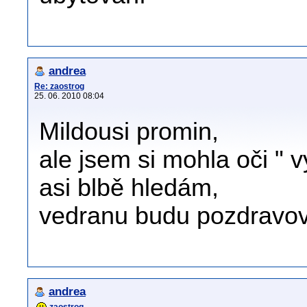
andrea
Re: zaostrog
25. 06. 2010 08:04
Mildousi promin,
ale jsem si mohla oči " v
asi blbě hledám,
vedranu budu pozdravova
andrea