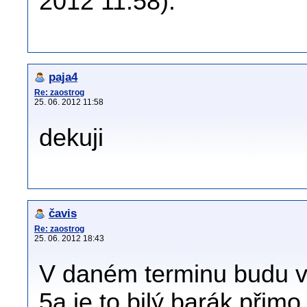
2012 11:58).
paja4
Re: zaostrog
25. 06. 2012 11:58
dekuji
čavis
Re: zaostrog
25. 06. 2012 18:43
V daném terminu budu v 
5a,je to bilý barák při