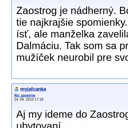
Zaostrog je nádherný. B
tie najkrajšie spomienky
ísť, ale manželka zaveli
Dalmáciu. Tak som sa pr
mužíček neurobil pre svo
myjafcanka
Re: zaostrog
24. 06. 2010 17:18
Aj my ideme do Zaostrog
ubytovaní