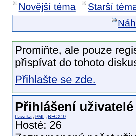
Novější téma
Starší tém
Náhl
Promiňte, ale pouze regi
přispívat do tohoto disku
Přihlašte se zde.
Přihlášení uživatelé
hlavatka
,
PML
,
RFOX10
Hosté: 26