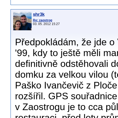
shr3k
Re: zaostrog
03. 05. 2012 15:27
Předpokládám, že jde o V
'99, kdy to ještě měli m
definitivně odstěhovali
domku za velkou vilou (te
Paško Ivančevič z Ploče
rozšířil. GPS souřadnic
v Zaostrogu je to cca pů
restauraci, před lety prům