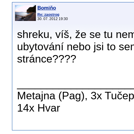
Bomiňo
Re: zaostrog
30. 07. 2012 19:30
shreku, víš, že se tu n
ubytování nebo jsi to se
stránce????
___________________
Metajna (Pag), 3x Tučepi
14x Hvar