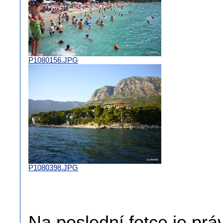
P1080156.JPG
P1080398.JPG
Na poslední fotce je práv