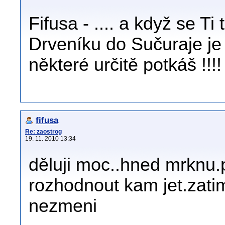
Fifusa - .... a když se T
Drveníku do Sučuraje je 
některé určitě potkáš !!!!
fifusa
Re: zaostrog
19. 11. 2010 13:34
děluji moc..hned mrknu
rozhodnout kam jet.zati
nezmeni