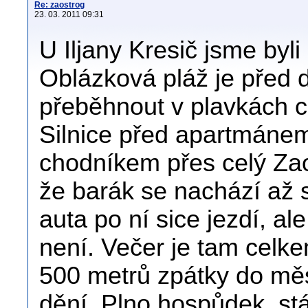
Re: zaostrog
23. 03. 2011 09:31
U Iljany Kresič jsme byli
Oblázková pláž je před 
přeběhnout v plavkách ce
Silnice před apartmáne
chodníkem přes celý Zao
že barák se nachází až 
auta po ní sice jezdí, al
není. Večer je tam celkem
500 metrů zpátky do měs
dění. Plno hospůdek, stá