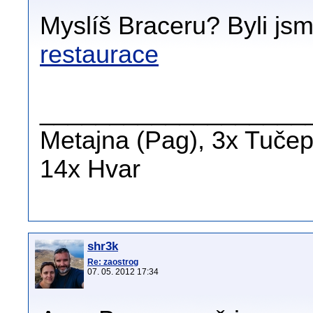
Myslíš Braceru? Byli jsm
restaurace
___________________
Metajna (Pag), 3x Tučepi
14x Hvar
shr3k
Re: zaostrog
07. 05. 2012 17:34