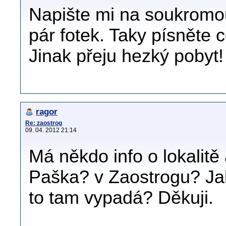
Napište mi na soukromou
pár fotek. Taky písněte 
Jinak přeju hezký pobyt!
ragor
Re: zaostrog
09. 04. 2012 21:14
Má někdo info o lokalitě 
Paška? v Zaostrogu? Jak
to tam vypadá? Děkuji.