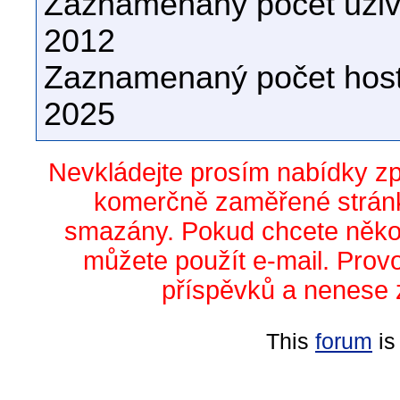
Zaznamenaný počet uživa
2012
Zaznamenaný počet host
2025
Nevkládejte prosím nabídky z
komerčně zaměřené stránk
smazány. Pokud chcete něko
můžete použít e-mail. Prov
příspěvků a nenese 
This
forum
is