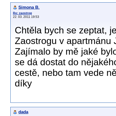
Simona B.
Re: zaostrog
22. 03. 2011 19:53
Chtěla bych se zeptat, j
Zaostrogu v apartmánu Ja
Zajímalo by mě jaké bylo
se dá dostat do nějakého 
cestě, nebo tam vede n
díky
dada