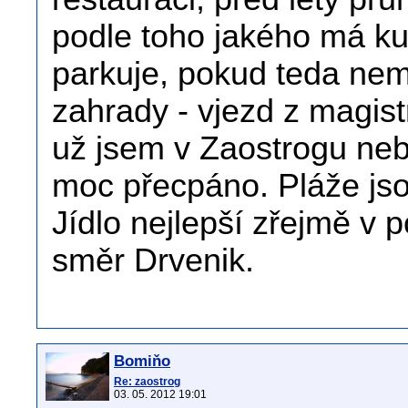
podle toho jakého má ku
parkuje, pokud teda ne
zahrady - vjezd z magist
už jsem v Zaostrogu neby
moc přecpáno. Pláže jso
Jídlo nejlepší zřejmě v 
směr Drvenik.
Bomiňo
Re: zaostrog
03. 05. 2012 19:01