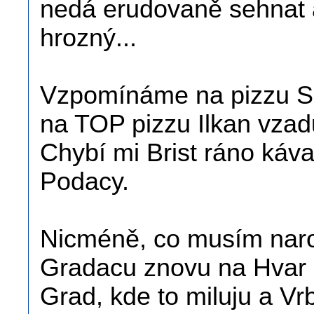
nedá erudovaně sehnat a 
hrozný...
Vzpomínáme na pizzu Sel
na TOP pizzu Ilkan vzad
Chybí mi Brist ráno káv
Podacy.
Nicméně, co musím narov
Gradacu znovu na Hvar 
Grad, kde to miluju a V