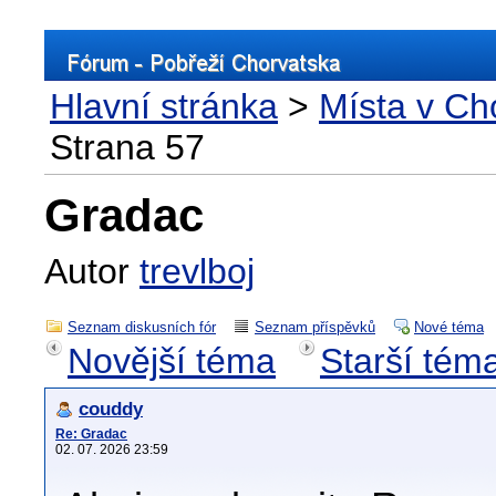
Hlavní stránka
>
Místa v Ch
Strana 57
Gradac
Autor
trevlboj
Seznam diskusních fór
Seznam příspěvků
Nové téma
Novější téma
Starší tém
couddy
Re: Gradac
02. 07. 2026 23:59