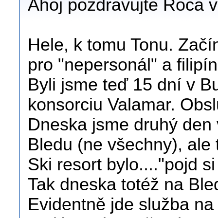
Ahoj pozdravujte Roca v
Hele, k tomu Tonu. Začí
pro "nepersonál" a filipí
Byli jsme teď 15 dní v B
konsorciu Valamar. Obs
Dneska jsme druhý den 
Bledu (ne všechny), ale t
Ski resort bylo...."pojd s
Tak dneska totéž na Ble
Evidentně jde služba na