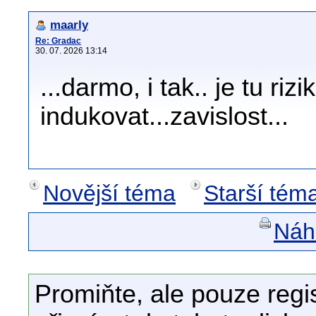
maarly
Re: Gradac
30. 07. 2026 13:14
...darmo, i tak.. je tu ri
indukovat...zavislost...
Novější téma
Starší tém
Náhl
Promiňte, ale pouze regi