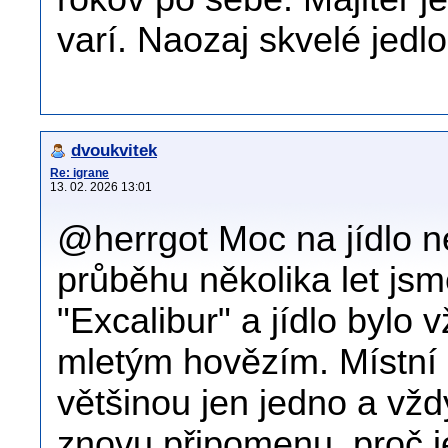
varí. Naozaj skvelé jedlo
dvoukvitek
Re: igrane
13. 02. 2026 13:01
@herrgot Moc na jídlo n
průběhu několika let jsm
"Excalibur" a jídlo bylo
mletým hovězím. Místní 
většinou jen jedno a vžd
znovu připomenu, proč j