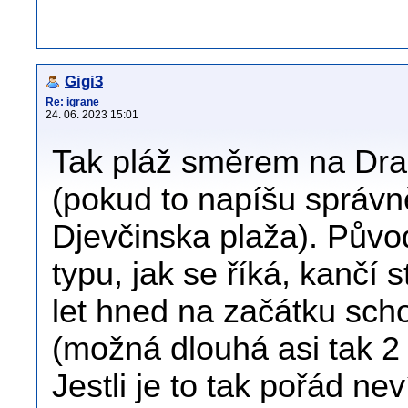
Gigi3
Re: igrane
24. 06. 2023 15:01
Tak pláž směrem na Draš
(pokud to napíšu správn
Djevčinska plaža). Půvo
typu, jak se říká, kančí 
let hned na začátku schod
(možná dlouhá asi tak 2
Jestli je to tak pořád n