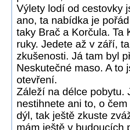
Výlety lodí od cestovky 
ano, ta nabídka je pořá
taky Brač a Korčula. Ta 
ruky. Jedete až v září, t
zkušenosti. Já tam byl p
Neskutečné maso. A to j
otevření.
Záleží na délce pobytu. J
nestihnete ani to, o čem
dýl, tak ještě zkuste zvá
mám ještě v budoucích 