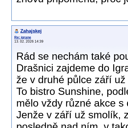
Zahajskej
Re: igrane
13. 02. 2026 14:39
Rád se nechám také pouč
Drašnici zajdeme do Igra
že v druhé půlce září u
To bistro Sunshine, podl
mělo vždy různé akce s 
Jenže v září už smolík, 
posledně nad ním, v tak