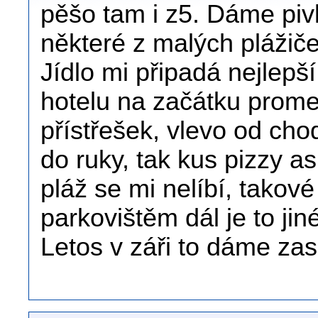
pěšo tam i z5. Dáme piv
některé z malých plážič
Jídlo mi připadá nejlepší
hotelu na začátku prom
přístřešek, vlevo od ch
do ruky, tak kus pizzy a
pláž se mi nelíbí, takové
parkovištěm dál je to jin
Letos v záři to dáme zas