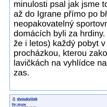
minulosti psal jak jsme 
až do Igrane přímo po b
neopakovatelný sportovn
domácích byli za hrdiny.
že i letos) každý pobyt 
procházkou, kterou zak
lavičkách na vyhlídce na 
zas.
dvoukvitek
Re: igrane