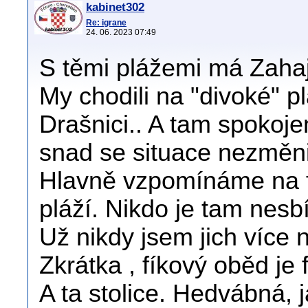
kabinet302
Re: igrane
24. 06. 2023 07:49
S těmi plážemi má Zaha
My chodili na "divoké" 
Drašnici.. A tam spokojen
snad se situace nezměni
Hlavně vzpomínáme na fí
pláží. Nikdo je tam nesbí
Už nikdy jsem jich více 
Zkrátka , fíkový oběd je 
A ta stolice. Hedvábná, j