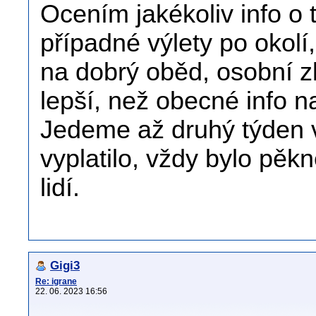
Ocením jakékoliv info o 
případné výlety po okol
na dobrý oběd, osobní z
lepší, než obecné info n
Jedeme až druhý týden v
vyplatilo, vždy bylo pě
lidí.
Gigi3
Re: igrane
22. 06. 2023 16:56