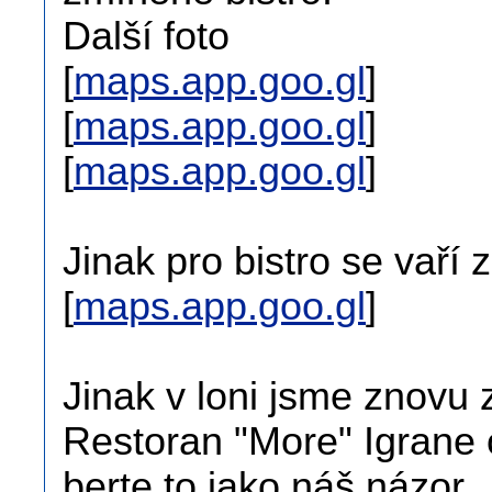
Další foto
[
maps.app.goo.gl
]
[
maps.app.goo.gl
]
[
maps.app.goo.gl
]
Jinak pro bistro se vaří 
[
maps.app.goo.gl
]
Jinak v loni jsme znovu 
Restoran "More" Igrane 
berte to jako náš názor.