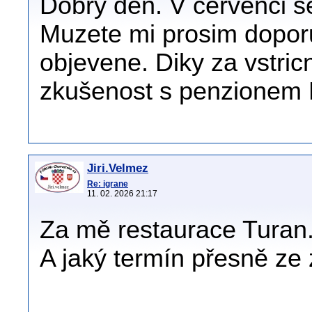
Dobrý den. V cervenci s
Muzete mi prosim doporuč
objevene. Diky za vstri
zkušenost s penzionem M
Jiri.Velmez
Re: igrane
11. 02. 2026 21:17
Za mě restaurace Turan
A jaký termín přesně ze 