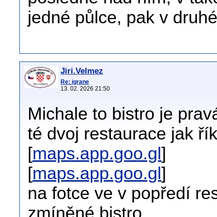
jedné půlce, pak v druhé
Jiri.Velmez
Re: igrane
13. 02. 2026 21:50
Michale to bistro je pra
té dvoj restaurace jak ří
[
maps.app.goo.gl
]
[
maps.app.goo.gl
]
na fotce ve v popředí re
zmíněné bistro.