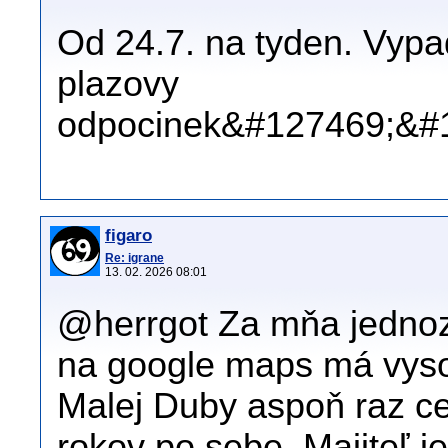
Od 24.7. na tyden. Vypad
plazovy
odpocinek&#127469;&#
figaro
Re: igrane
13. 02. 2026 08:01
@herrgot Za mňa jednoz
na google maps má vyso
Malej Duby aspoň raz ce
rokov po sebe. Majiteľ j