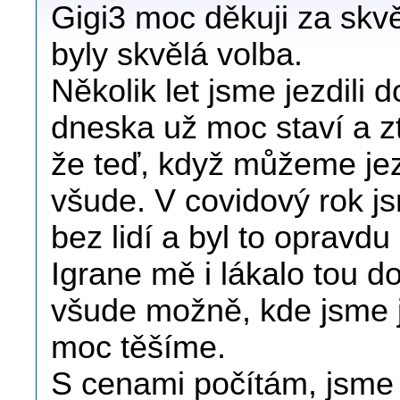
Gigi3 moc děkuji za skvě
byly skvělá volba.
Několik let jsme jezdili 
dneska už moc staví a ztr
že teď, když můžeme jezdi
všude. V covidový rok js
bez lidí a byl to opravdu
Igrane mě i lákalo tou d
všude možně, kde jsme j
moc těšíme.
S cenami počítám, jsme z