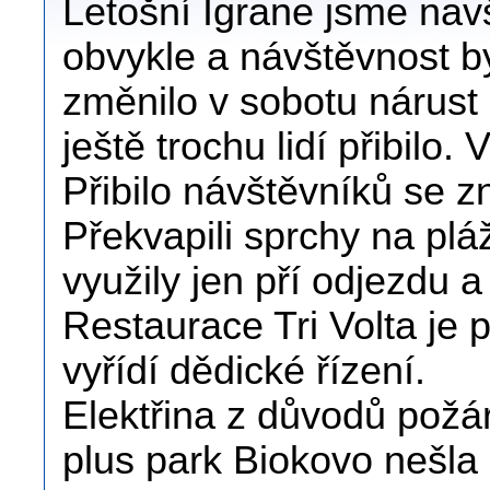
Letošní Igrane jsme navšt
obvykle a návštěvnost by
změnilo v sobotu nárust
ještě trochu lidí přibilo. 
Přibilo návštěvníků se 
Překvapili sprchy na plá
využily jen pří odjezdu
Restaurace Tri Volta je
vyřídí dědické řízení.
Elektřina z důvodů požá
plus park Biokovo nešla