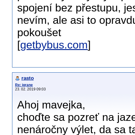
spojení bez přestupu, jes
nevím, ale asi to opra
pokoušet
[
getbybus.com
]
rasto
Re: igrane
23. 02. 2019 09:03
Ahoj mavejka,
choďte sa pozreť na jaze
nenáročny výlet, da sa t