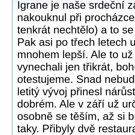
Igrane je naše srdeční z
nakouknul při procházce
tenkrát nechtělo) a to s
Pak asi po třech letech u
mnohem lepší. Ale to už 
vynechali jen třikrát, boh
otestujeme. Snad nebud
letitý vývoj přinesl nárůs
dobrém. Ale v září už ur
osobně se těším, až si 
taky. Přibyly dvě resta