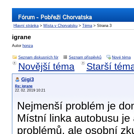
Hlavní stránka
>
Místa v Chorvatsku
>
Téma
> Strana 3
igrane
Autor
honza
Seznam diskusních fór
Seznam příspěvků
Nové téma
Novější téma
Starší tém
Gigi3
Re: igrane
22. 02. 2019 10:21
Nejmenší problém je dom
Místní linka autobusu je
problémů, ale osobní z