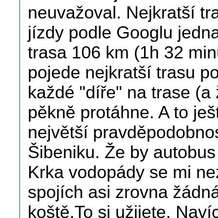
neuvažoval. Nejkratší t
jízdy podle Googlu jedna
trasa 106 km (1h 32 min
pojede nejkratší trasu p
každé "díře" na trase (a 
pěkně protáhne. A to je
největší pravděpodobnos
Šibeniku. Že by autobus 
Krka vodopády se mi nez
spojích asi zrovna žádn
koště.To si užijete. Nav