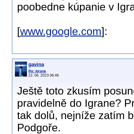
poobedne kúpanie v Igr
[
www.google.com
]:
gavina
Re: igrane
22. 06. 2023 06:46
Ještě toto zkusím posun
pravidelně do Igrane? Pr
tak dolů, nejníže zatím 
Podgoře.