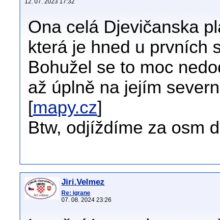
12. 07. 2023 17:32
Ona celá Djevičanska pl
která je hned u prvních 
Bohužel se to moc nedod
až úplně na jejím severn
[
mapy.cz
]
Btw, odjíždíme za osm d
Jiri.Velmez
Re: igrane
07. 08. 2024 23:26