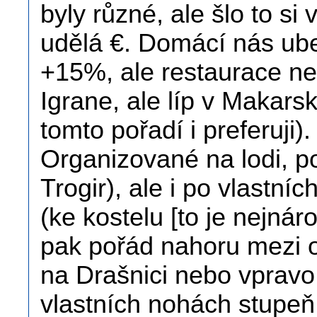
byly různé, ale šlo to si 
udělá €. Domácí nás ub
+15%, ale restaurace ne
Igrane, ale líp v Makars
tomto pořadí i preferuji)
Organizované na lodi, po
Trogir), ale i po vlastn
(ke kostelu [to je nejnáro
pak pořád nahoru mezi o
na Drašnici nebo vpravo
vlastních nohách stupe