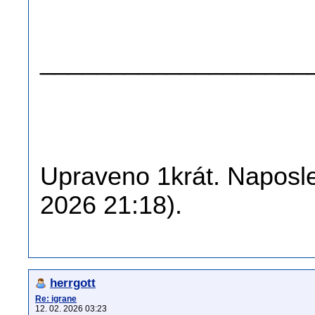
.
.
___________________
Upraveno 1krát. Naposled
2026 21:18).
herrgott
Re: igrane
12. 02. 2026 03:23