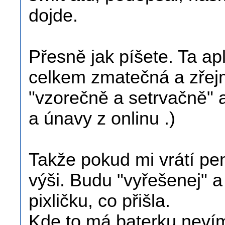
dojde.
Přesně jak píšete. Ta ap
celkem zmatečná a zřej
"vzorečně a setrvačně" a
a únavy z onlinu .)
Takže pokud mi vrátí pen
výši. Budu "vyřešenej" 
pixličku, co přišla.
Kde to má baterku nev