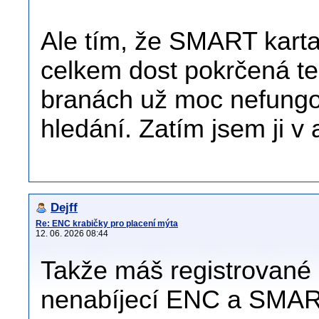
Ale tím, že SMART karta
celkem dost pokrčená t
branách už moc nefungov
hledání. Zatím jsem ji v
Dejff
Re: ENC krabičky pro placení mýta
12. 06. 2026 08:44
Takže máš registrované 
nenabíjecí ENC a SMAR