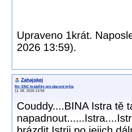
Upraveno 1krát. Naposled
2026 13:59).
Zahajskej
Re: ENC krabičky pro placení mýta
11. 06. 2026 13:59
Couddy....BINA Istra tě 
napadnout......Istra....I
brázdit Istrii po jejich dá