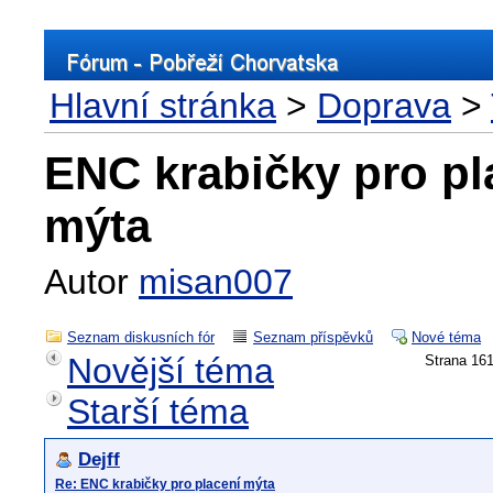
Hlavní stránka
>
Doprava
>
ENC krabičky pro pl
mýta
Autor
misan007
Seznam diskusních fór
Seznam příspěvků
Nové téma
Novější téma
Strana 1
Starší téma
Dejff
Re: ENC krabičky pro placení mýta