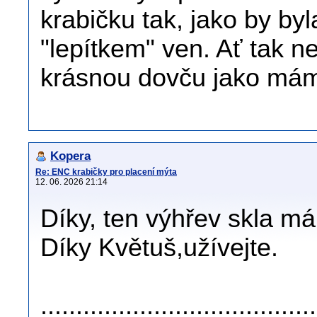
krabičku tak, jako by by
"lepítkem" ven. Ať tak n
krásnou dovču jako m
Kopera
Re: ENC krabičky pro placení mýta
12. 06. 2026 21:14
Díky, ten výhřev skla m
Díky Květuš,užívejte.
......................................