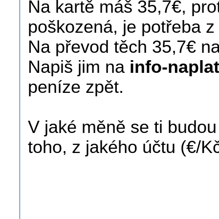
Na kartě máš 35,7€, prot
poškozená, je potřeba z 
Na převod těch 35,7€ 
Napiš jim na
info-napla
peníze zpět.
V jaké měně se ti budou
toho, z jakého účtu (€/Kč