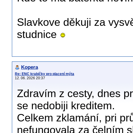
Slavkove děkuji za vysvět
studnice
Kopera
Re: ENC krabičky pro placení mýta
12. 06. 2026 20:37
Zdravím z cesty, dnes p
se nedobiji kreditem.
Celkem zklamání, pri pr
nefungovala za čelním s