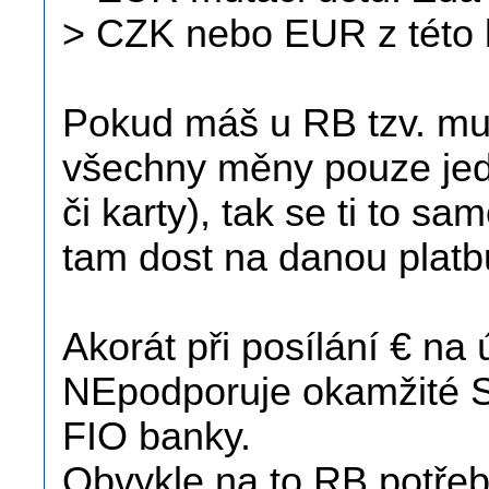
> CZK nebo EUR z této ka
Pokud máš u RB tzv. mu
všechny měny pouze jedn
či karty), tak se ti to sa
tam dost na danou platb
Akorát při posílání € na 
NEpodporuje okamžité SE
FIO banky.
Obvykle na to RB potřeb