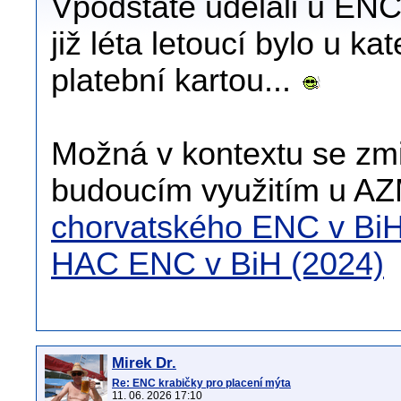
Vpodstatě udělali u ENC 
již léta letoucí bylo u ka
platební kartou...
Možná v kontextu se z
budoucím využitím u A
chorvatského ENC v Bi
HAC ENC v BiH (2024)
Mirek Dr.
Re: ENC krabičky pro placení mýta
11. 06. 2026 17:10