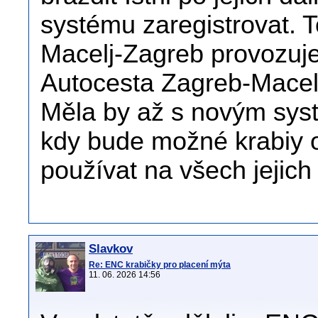
systému zaregistrovat. To
Macelj-Zagreb provozuje
Autocesta Zagreb-Macel
Měla by až s novým syst
kdy bude možné krabiy o
používat na všech jejich 
Slavkov
Re: ENC krabičky pro placení mýta
11. 06. 2026 14:56