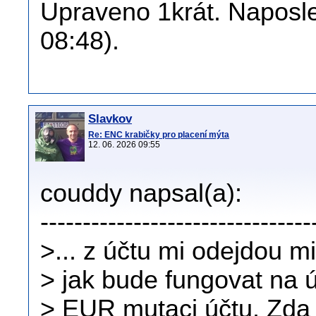
Upraveno 1krát. Naposled
08:48).
Slavkov
Re: ENC krabičky pro placení mýta
12. 06. 2026 09:55
couddy napsal(a):
--------------------------------
>... z účtu mi odejdou 
> jak bude fungovat na ú
> EUR mutaci účtu. Zda 