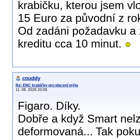
krabičku, kterou jsem vl
15 Euro za původní z ro
Od zadáni požadavku a 
kreditu cca 10 minut.
couddy
Re: ENC krabičky pro placení mýta
11. 06. 2026 20:08
Figaro. Díky.
Dobře a když Smart nelze
deformovaná... Tak pokud 