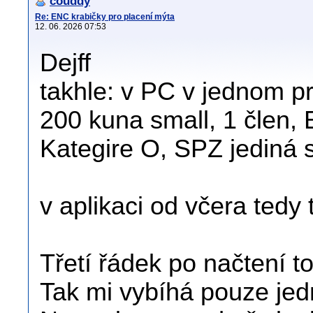
couddy
Re: ENC krabičky pro placení mýta
12. 06. 2026 07:53
Dejff
takhle: v PC v jednom p
200 kuna small, 1 člen, 
Kategire O, SPZ jediná s
v aplikaci od včera tedy 
Třetí řádek po načtení t
Tak mi vybíhá pouze jed