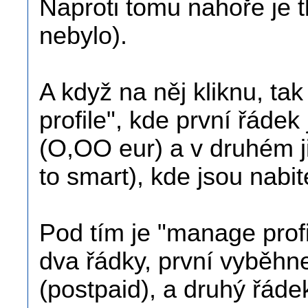
Naproti tomu nahoře je t
nebylo).
A když na něj kliknu, ta
profile", kde první řádek
(O,OO eur) a v druhém ji
to smart), kde jsou nabi
Pod tím je "manage profi
dva řádky, první vyběhn
(postpaid), a druhý řádek