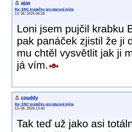
ajax
Re: ENC krabičky pro placení mýta
13. 06. 2026 06:28
Loni jsem pujčil krabku
pak panáček zjistil že ji
mu chtěl vysvětlit jak ji
já vím.
couddy
Re: ENC krabičky pro placení mýta
13. 06. 2026 13:40
Tak teď už jako asi totá