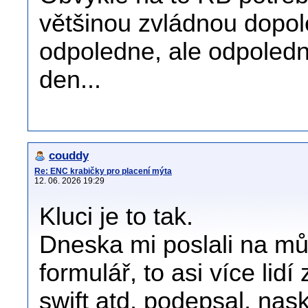
většinou zvládnou dopole
odpoledne, ale odpolední
den...
couddy
Re: ENC krabičky pro placení mýta
12. 06. 2026 19:29
Kluci je to tak.
Dneska mi poslali na mů
formulář, to asi více lidí
swift atd, podepsal, nas