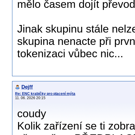
mělo časem dojít převo
Jinak skupinu stále nelze
skupina nenacte při první
tokenizaci vůbec nic...
Dejff
Re: ENC krabičky pro placení mýta
11. 06. 2026 20:15
coudy
Kolik zařízení se ti zobra