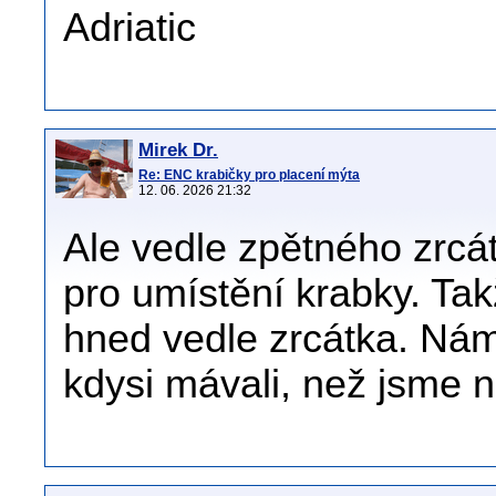
Adriatic
Mirek Dr.
Re: ENC krabičky pro placení mýta
12. 06. 2026 21:32
Ale vedle zpětného zrcá
pro umístění krabky. Tak
hned vedle zrcátka. Nám
kdysi mávali, než jsme na