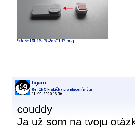
98a5e16b16c382ab0183.png
figaro
Re: ENC krabičky pro placení mýta
11. 06. 2026 13:59
couddy
Ja už som na tvoju otáz