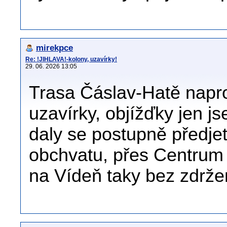
mirekpce
Re: !JIHLAVA!-kolony, uzavírky!
29. 06. 2026 13:05
Trasa Čáslav-Hatě napr
uzavírky, objížďky jen j
daly se postupně předje
obchvatu, přes Centrum 
na Vídeň taky bez zdrže