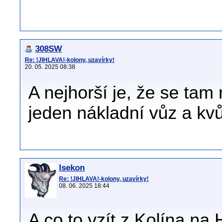
308SW
Re: !JIHLAVA!-kolony, uzavírky!
20. 05. 2025 08:38
A nejhorší je, že se tam
jeden nákladní vůz a kvů
Isekon
Re: !JIHLAVA!-kolony, uzavírky!
08. 06. 2025 18:44
A co to vzít z Kolína na