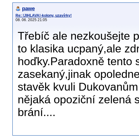
pawe
Re: !JIHLAVA!-kolony, uzavírky!
08. 06. 2025 21:05
Třebíč ale nezkoušejte p
to klasika ucpaný,ale zd
hoďky.Paradoxně tento 
zasekaný,jinak opoledne
stavěk kvuli Dukovanům 
nějaká opoziční zelená 
brání....