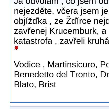
Já odvolám , co jsem od
nejezděte, včera jsem je
objížďka , ze Žďírce nej
zavřenej Krucemburk, a
katastrofa , zavřeli kr
Vodice , Martinsicuro, 
Benedetto del Tronto, D
Blato, Brist