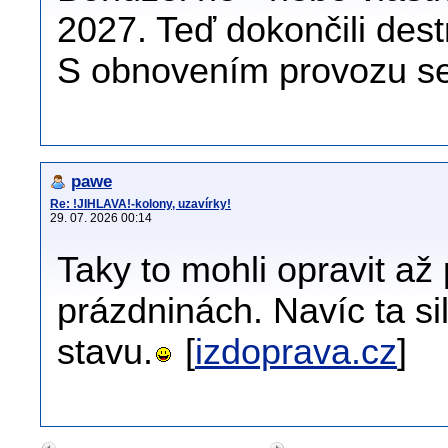
2027. Teď dokončili dest
S obnovením provozu se 
pawe
Re: !JIHLAVA!-kolony, uzavírky!
29. 07. 2026 00:14
Taky to mohli opravit a
prázdninách. Navíc ta si
stavu.
[
izdoprava.cz
]