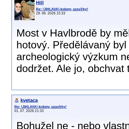
Hill
Re: !JIHLAVA!-kolony, uzavírky!
29. 06. 2026 15:33
Most v Havlbrodě by mě
hotový. Předělávaný byl 
archeologický výzkum ne
dodržet. Ale jo, obchvat to
kvetaca
Re: !JIHLAVA!-kolony, uzavírky!
01. 07. 2026 21:33
Bohužel ne - nebo vlast