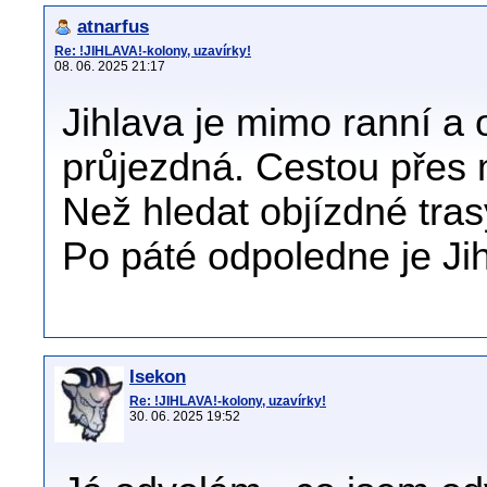
atnarfus
Re: !JIHLAVA!-kolony, uzavírky!
08. 06. 2025 21:17
Jihlava je mimo ranní a
průjezdná. Cestou přes m
Než hledat objízdné tras
Po páté odpoledne je Ji
Isekon
Re: !JIHLAVA!-kolony, uzavírky!
30. 06. 2025 19:52