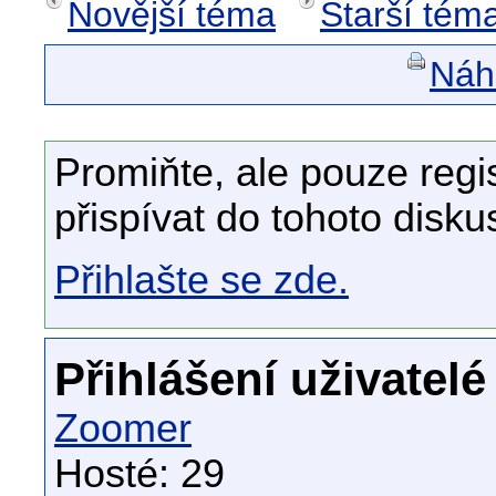
Novější téma
Starší tém
Náhl
Promiňte, ale pouze regi
přispívat do tohoto disku
Přihlašte se zde.
Přihlášení uživatelé
Zoomer
Hosté: 29