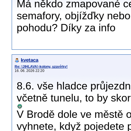
Má někdo zmapované ces
semafory, objížďky nebo
pohodu? Díky za info
kvetaca
Re: !JIHLAVA!-kolony, uzavírky!
16. 06. 2026 22:20
8.6. vše hladce průjezdn
včetně tunelu, to by sko
V Brodě dole ve městě o
vyhnete, když pojedete 