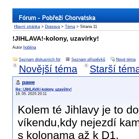
Hlavní stránka
>
Doprava
>
Téma
> Strana 11
!JIHLAVA!-kolony, uzavírky!
Autor
hoblina
Seznam diskusních fór
Seznam příspěvků
Nové téma
Novější téma
Starší tém
pawe
Re: !JIHLAVA!-kolony, uzavírky!
18. 05. 2025 20:11
Kolem té Jihlavy je to do
víkendu,kdy nejezdí ka
s kolonama až k D1.