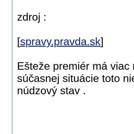
zdroj :
[
spravy.pravda.sk
]
Ešteže premiér má viac r
súčasnej situácie toto n
núdzový stav .