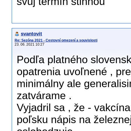
svůj termín stihnou
svantovit
Re: Sezóna 2021 - Cestovní omezení a souvislosti
23. 06. 2021 10:27
Podľa platného slovens
opatrenia uvoľnené , pr
minimálny ale generalisi
zatvárame .
Vyjadril sa , že - vakcín
poľsku nápis na železne