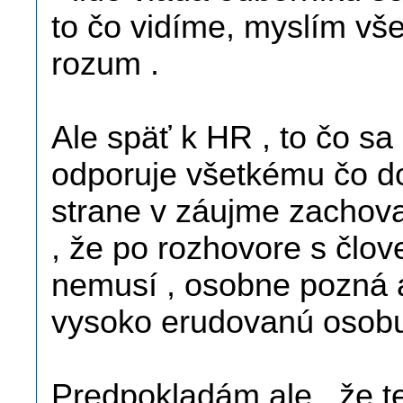
to čo vidíme, myslím vš
rozum .
Ale späť k HR , to čo s
odporuje všetkému čo dop
strane v záujme zachova
, že po rozhovore s člov
nemusí , osobne pozná a
vysoko erudovanú osobu 
Predpokladám ale , že t