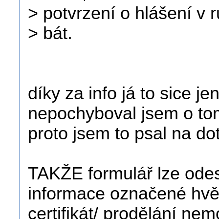
> potvrzení o hlášení v 
> bát.
díky za info já to sice j
nepochyboval jsem o tom
proto jsem to psal na d
TAKŽE formulář lze odes
informace označené hvěz
certifikát/ prodělání nem