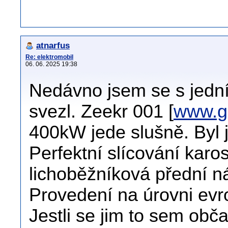
atnarfus
Re: elektromobil
06. 06. 2025 19:38
Nedávno jsem se s jedn
svezl. Zeekr 001 [
www.g
400kW jede slušně. Byl
Perfektní slícování karose
lichoběžníková přední ná
Provedení na úrovni evr
Jestli se jim to sem obč