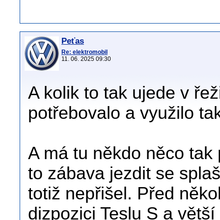
Peťas
Re: elektromobil
11. 06. 2025 09:30
A kolik to tak ujede v ř
potřebovalo a využilo t
A má tu někdo něco tak
to zábava jezdit se spla
totiž nepřišel. Před něko
dizpozici Teslu S a větš