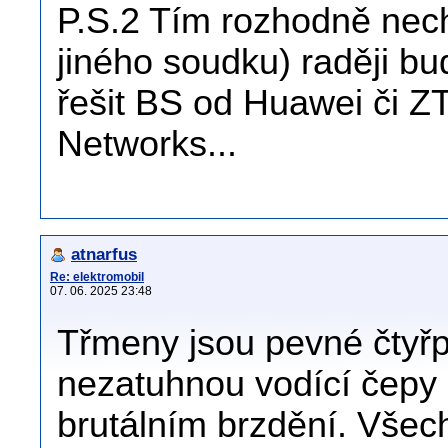
P.S.2 Tím rozhodně nechc
jiného soudku) raději bu
řešit BS od Huawei či 
Networks...
atnarfus
Re: elektromobil
07. 06. 2025 23:48
Třmeny jsou pevné čtyřp
nezatuhnou vodící čepy a
brutálním brzdění. Všech