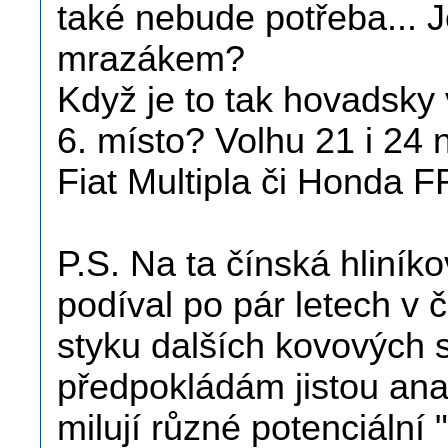
také nebude potřeba... 
mrazákem?
Když je to tak hovadsky
6. místo? Volhu 21 i 24 
Fiat Multipla či Honda FR
P.S. Na ta čínská hliník
podíval po pár letech v 
styku dalších kovových s
předpokládám jistou anal
milují různé potenciální