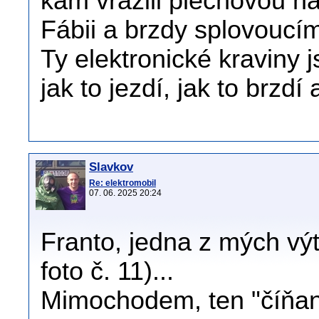
kam vrazili plechovou n
Fábii a brzdy splovoucí
Ty elektronické kraviny
jak to jezdí, jak to brzdí 
Slavkov
Re: elektromobil
07. 06. 2025 20:24
Franto, jedna z mých výt
foto č. 11)...
Mimochodem, ten "číňan