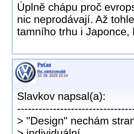
Úplně chápu proč evrop
nic neprodávají. Až toh
tamního trhu i Japonce, 
Peťas
Re: elektromobil
10. 06. 2025 10:14
Slavkov napsal(a):
--------------------------------
> "Design" nechám stran
> individuální...