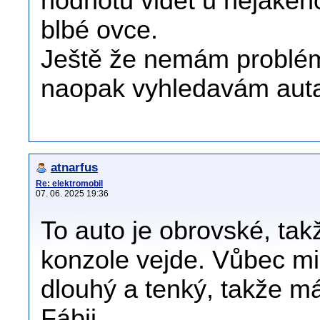
hodnotu vidět u nějakéh
blbé ovce.
Ještě že nemám problém j
naopak vyhledavám auta, 
atnarfus
Re: elektromobil
07. 06. 2025 19:36
To auto je obrovské, tak
konzole vejde. Vůbec mi
dlouhý a tenký, takže má
Fábii.