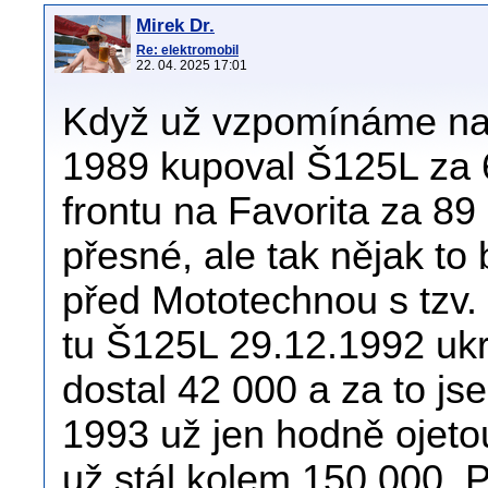
Mirek Dr.
Re: elektromobil
22. 04. 2025 17:01
Když už vzpomínáme na c
1989 kupoval Š125L za 
frontu na Favorita za 89
přesné, ale tak nějak to b
před Mototechnou s tzv.
tu Š125L 29.12.1992 ukra
dostal 42 000 a za to js
1993 už jen hodně ojeto
už stál kolem 150 000. 