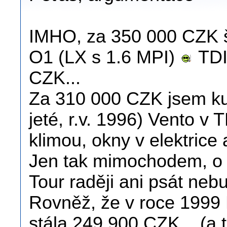
IMHO, za 350 000 CZK š
O1 (LX s 1.6 MPI)
TDI
CZK...
Za 310 000 CZK jsem ku
jeté, r.v. 1996) Vento v 
klimou, okny v elektrice 
Jen tak mimochodem, o t
Tour raději ani psát nebu
Rovněž, že v roce 1999 
stála 249 900 CZK... (a t