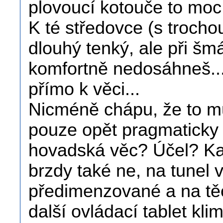
plovoucí kotouče to mo
K té středovce (s troch
dlouhý tenký, ale při šm
komfortně nedosáhneš... 
přímo k věci...
Nicméně chápu, že to můž
pouze opět pragmaticky 
hovadská věc? Účel? Ka
brzdy také ne, na tunel 
předimenzované a na těc
další ovládací tablet klim