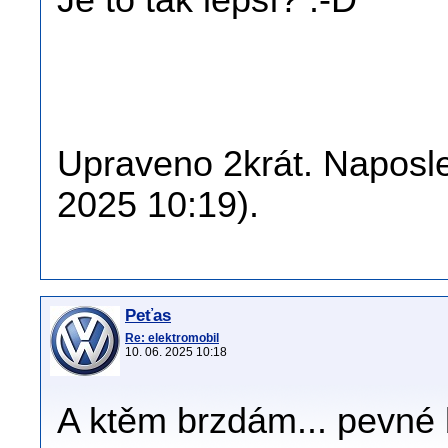
Je to tak lepší? :-D
Upraveno 2krát. Naposle
2025 10:19).
Peťas
Re: elektromobil
10. 06. 2025 10:18
A ktěm brzdám... pevné 