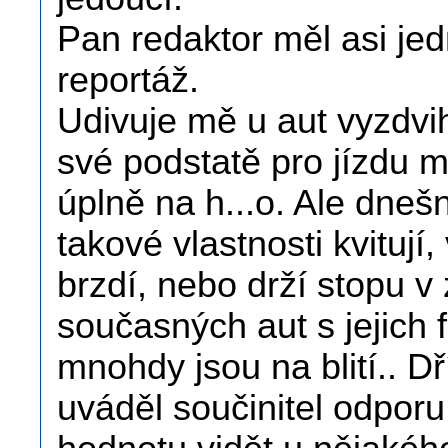
Pan redaktor měl asi jed
reportáž.
Udivuje mě u aut vyzdvih
své podstatě pro jízdu 
úplně na h...o. Ale dneš
takové vlastnosti kvitují,
brzdí, nebo drží stopu v 
současných aut s jejich 
mnohdy jsou na blití.. Dř
uváděl součinitel odporu