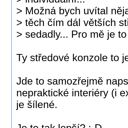
> Možná bych uvítal něja
> těch čím dál větších s
> sedadly... Pro mě je to
Ty středové konzole to j
Jde to samozřejmě napsa
nepraktické interiéry (i e
je šílené.