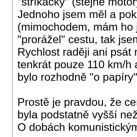
"stříkačky" (stejné motor
Jednoho jsem měl a poku
(mimochodem, mám ho ja
"prorážel" cestu, tak js
Rychlost raději ani psát
tenkrát pouze 110 km/h 
bylo rozhodně "o papíry"
Prostě je pravdou, že c
byla podstatně vyšší než
O dobách komunistickým