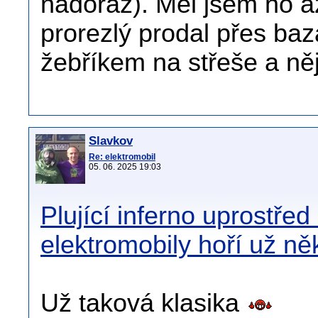
nadoraz). Měl jsem ho a
prorezlý prodal přes baz
žebříkem na střeše a něj
Slavkov
Re: elektromobil
05. 06. 2025 19:03
Plující inferno uprostřed
elektromobily hoří už něk
Už taková klasika