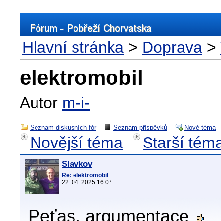
Hlavní stránka
>
Doprava
>
elektromobil
Autor
m-i-
Seznam diskusních fór
Seznam příspěvků
Nové téma
Novější téma
Starší tém
Slavkov
Re: elektromobil
22. 04. 2025 16:07
Peťas, argumentace