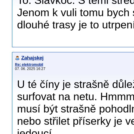
To. Slavkoc. S těmi stře
Jenom k vuli tomu bych 
dlouhé trasy je to utrpe
Zahajskej
Re: elektromobil
07. 06. 2025 16:27
U té číny je strašně důl
surfovat na netu. Hmmm
musí být strašně pohodln
nebo střilet příserky je 
jedoucí.