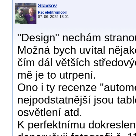
Slavkov
Re: elektromobil
07. 06. 2025 13:01
"Design" nechám stranou, 
Možná bych uvítal nějaké
čím dál větších středový
mě je to utrpení.
Ono i ty recenze "automo
nejpodstatnější jsou tab
osvětlení atd.
K perfektnímu dokreslen