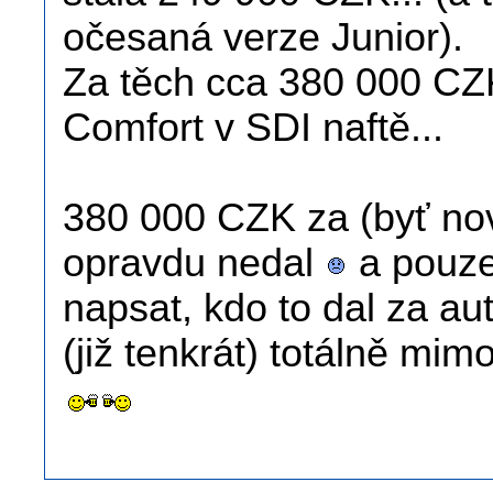
očesaná verze Junior).
Za těch cca 380 000 CZK
Comfort v SDI naftě...
380 000 CZK za (byť nov
opravdu nedal
a pouze
napsat, kdo to dal za a
(již tenkrát) totálně mim