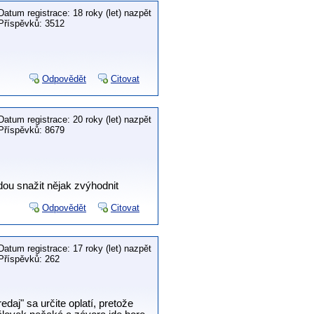
Datum registrace: 18 roky (let) nazpět
Příspěvků: 3512
Odpovědět
Citovat
Datum registrace: 20 roky (let) nazpět
Příspěvků: 8679
udou snažit nějak zvýhodnit
Odpovědět
Citovat
Datum registrace: 17 roky (let) nazpět
Příspěvků: 262
aj" sa určite oplatí, pretože