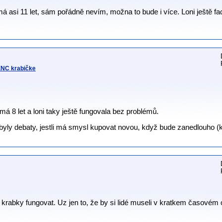
asi 11 let, sám pořádně nevím, možna to bude i více. Loni ještě fa
 ENC krabičke
á 8 let a loni taky ještě fungovala bez problémů.
yly debaty, jestli má smysl kupovat novou, když bude zanedlouho 
krabky fungovat. Uz jen to, že by si lidé museli v kratkem časovém 