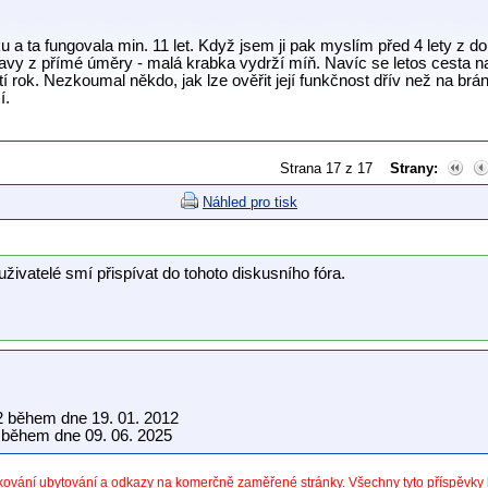
a ta fungovala min. 11 let. Když jsem ji pak myslím před 4 lety z do
y z přímé úměry - malá krabka vydrží míň. Navíc se letos cesta na
í rok. Nezkoumal někdo, jak lze ověřit její funkčnost dřív než na brá
í.
Strana 17 z 17
Strany:
Náhled pro tisk
uživatelé smí přispívat do tohoto diskusního fóra.
2 během dne 19. 01. 2012
během dne 09. 06. 2025
dkování ubytování a odkazy na komerčně zaměřené stránky. Všechny tyto příspěvk