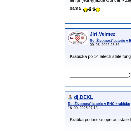
len pri jednej jazde Goričan - 
sama
Jiri.Velmez
Re: Životnosť baterie v
09. 08. 2025 23:36
Krabička po 14 letech stále fun
.
.
_________________________J
dj.DEKL
Re: Životnosť baterie v ENC krabičke
16. 09. 2025 07:13
Krabka po lonske operaci stale