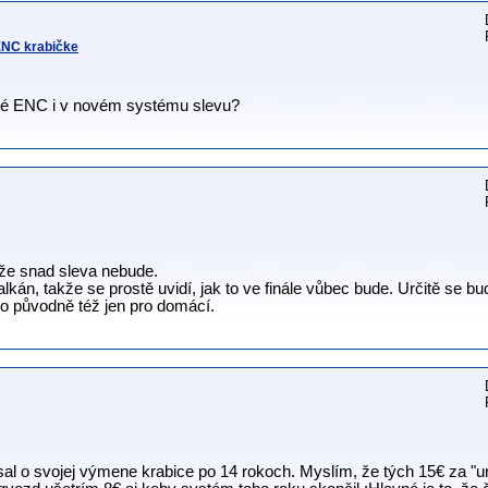
 ENC krabičke
telé ENC i v novém systému slevu?
 že snad sleva nebude.
Balkán, takže se prostě uvidí, jak to ve finále vůbec bude. Určitě se b
lo původně též jen pro domácí.
l o svojej výmene krabice po 14 rokoch. Myslím, že tých 15€ za "ured