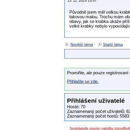
13. 11. 2025 15:57
Původně jsem měl velkou krabku 
takovou malou. Trochu mám obav
obavy, jak se krabka ukáže příšt
velké krabky nebylo vypovídajíc
Novější téma
Starší téma
Promiňte, ale pouze registrovaní 
Přihlašte se zde.
Přihlášení uživatelé
Hosté: 70
Zaznamenaný počet uživatelů: 6
Zaznamenaný počet hostů: 5583 
Nevkládejte prosím nabídky zprostře