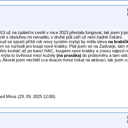
3 už na zpáteční cestě v roce 2023 přestala fungovat, tak jsem ji p
áně s obsluhou mi nevadilo, v druhé půli září už není žadné čekání.
kud se spustí příští rok nový systém mýta) by měla sleva
na krabič
m se rozhodl pro koupi nové krabky. Ptal jsem se na Zadvarje, tam mi 
přes kruháč až po kancl HAC, koupení nové krabky a znovu nájezd na
í mýta to švihnout mezi kužely
(na prasáka)
do protisměru a tam odst
a. Akorát jsem nechtěl cca dvacet minut čekat na aktivaci, tak jsem vz
il Mirus (29. 09. 2025 12:00).