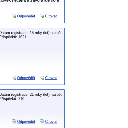
 človek nečaká a závora ide hore
Odpovědět
Citovat
Datum registrace: 15 roky (let) nazpět
Příspěvků: 1621
Odpovědět
Citovat
Datum registrace: 21 roky (let) nazpět
Příspěvků: 710
Odpovědět
Citovat