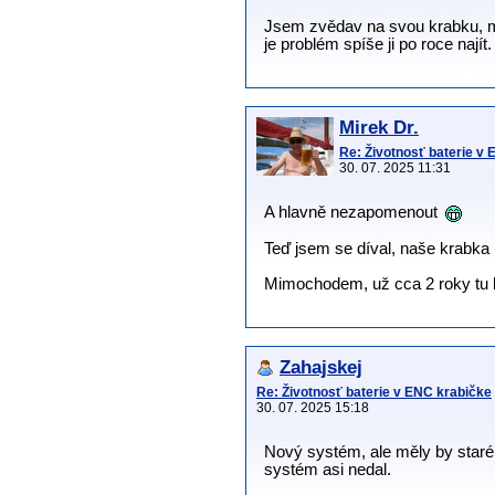
Jsem zvědav na svou krabku, má 
je problém spíše ji po roce najít.
Mirek Dr.
Re: Životnosť baterie v
30. 07. 2025 11:31
A hlavně nezapomenout
Teď jsem se díval, naše krabka m
Mimochodem, už cca 2 roky tu b
Zahajskej
Re: Životnosť baterie v ENC krabičke
30. 07. 2025 15:18
Nový systém, ale měly by staré 
systém asi nedal.