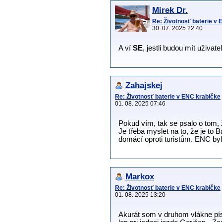
Mirek Dr.
Re: Životnosť baterie v
30. 07. 2025 22:40
A ví
SE
, jestli budou mít uživa
Zahajskej
Re: Životnosť baterie v ENC krabičke
01. 08. 2025 07:46
Pokud vím, tak se psalo o tom,
Je třeba myslet na to, že je to 
domácí oproti turistům. ENC by
Markox
Re: Životnosť baterie v ENC krabičke
01. 08. 2025 13:20
Akurát som v druhom vlákne písa