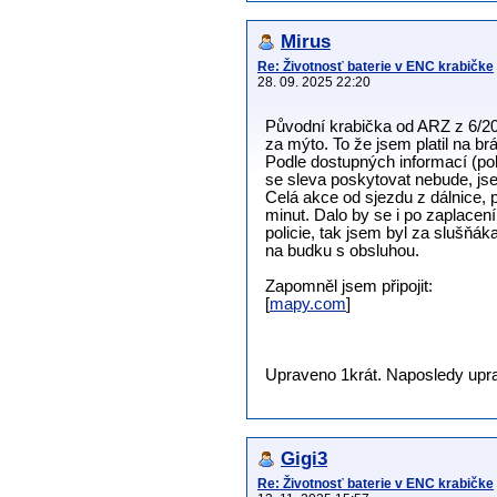
Mirus
Re: Životnosť baterie v ENC krabičke
28. 09. 2025 22:20
Původní krabička od ARZ z 6/201
za mýto. To že jsem platil na br
Podle dostupných informací (po
se sleva poskytovat nebude, jse
Celá akce od sjezdu z dálnice, 
minut. Dalo by se i po zaplacen
policie, tak jsem byl za slušňák
na budku s obsluhou.
Zapomněl jsem připojit:
[
mapy.com
]
Upraveno 1krát. Naposledy uprav
Gigi3
Re: Životnosť baterie v ENC krabičke