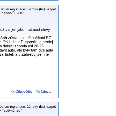
Datum registrace: 19 roky (let) nazpět
Příspěvků: 2087
oužíval jen jako možnost slevy
kách
zůstat, ale při načítani RZ
řekli, že v Dugopolje je prodej.
 dálnici zabrala asi 20-25
avit auto, ale byly tam dvě auta
al lístek a v Zahřebu jsem jel
Odpovědět
Citovat
Datum registrace: 12 roky (let) nazpět
Příspěvků: 287