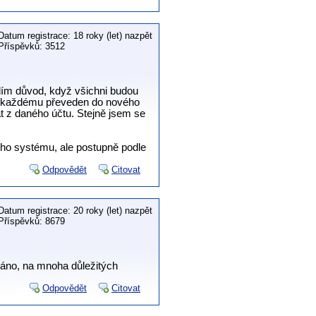
Datum registrace: 18 roky (let) nazpět
Příspěvků: 3512
dím důvod, když všichni budou
byl každému převeden do nového
at z daného účtu. Stejně jsem se
ho systému, ale postupně podle
Odpovědět
Citovat
Datum registrace: 20 roky (let) nazpět
Příspěvků: 8679
váno, na mnoha důležitých
Odpovědět
Citovat