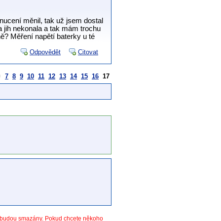
nucení měnil, tak už jsem dostal
 jih nekonala a tak mám trochu
ně? Měření napětí baterky u té
Odpovědět
Citovat
7
8
9
10
11
12
13
14
15
16
17
y budou smazány. Pokud chcete někoho