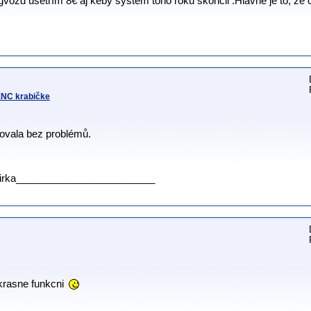
Zagvozd ušetrím 8€ aj keby systém toho roku skončil :Hlavné je to, že
 ENC krabičke
govala bez problémů.
irka_________________________
 krasne funkcni