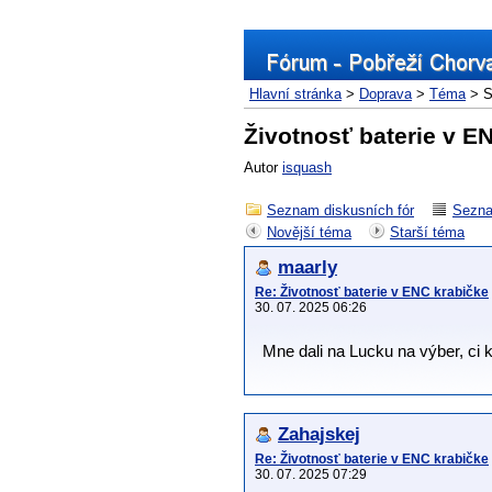
Hlavní stránka
>
Doprava
>
Téma
> S
Životnosť baterie v E
Autor
isquash
Seznam diskusních fór
Sezna
Novější téma
Starší téma
maarly
Re: Životnosť baterie v ENC krabičke
30. 07. 2025 06:26
Mne dali na Lucku na výber, ci k
Zahajskej
Re: Životnosť baterie v ENC krabičke
30. 07. 2025 07:29