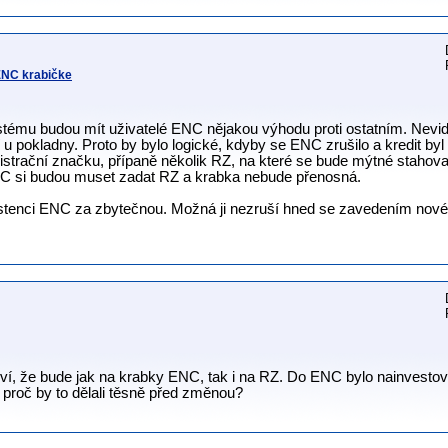
 ENC krabičke
ystému budou mít uživatelé ENC nějakou výhodu proti ostatním. Nevi
í u pokladny. Proto by bylo logické, kdyby se ENC zrušilo a kredit 
egistrační značku, přípaně několik RZ, na které se bude mýtné stahov
ENC si budou muset zadat RZ a krabka nebude přenosná.
istenci ENC za zbytečnou. Možná ji nezruší hned se zavedením nové
í, že bude jak na krabky ENC, tak i na RZ. Do ENC bylo nainvesto
 proč by to dělali těsně před změnou?