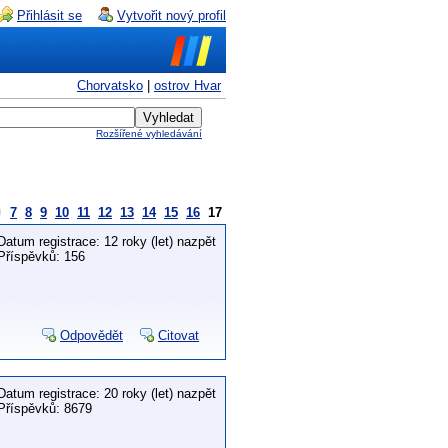
Přihlásit se
Vytvořit nový profil
Chorvatsko
|
ostrov Hvar
Rozšířené vyhledávání
7
8
9
10
11
12
13
14
15
16
17
Datum registrace: 12 roky (let) nazpět
Příspěvků: 156
Odpovědět
Citovat
Datum registrace: 20 roky (let) nazpět
Příspěvků: 8679