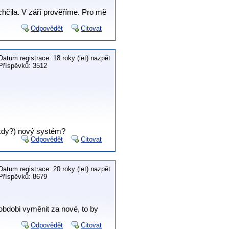
chčila. V září prověříme. Pro mě
Odpovědět
Citovat
Datum registrace: 18 roky (let) nazpět
Příspěvků: 3512
(kdy?) nový systém?
Odpovědět
Citovat
Datum registrace: 20 roky (let) nazpět
Příspěvků: 8679
obdobi vyměnit za nové, to by
Odpovědět
Citovat