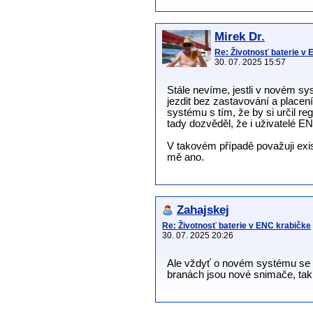
Mirek Dr.
Re: Životnosť baterie v
30. 07. 2025 15:57
Stále nevíme, jestli v novém s
jezdit bez zastavování a placen
systému s tím, že by si určil r
tady dozvěděl, že i uživatelé 
V takovém případě považuji ex
mě ano.
Zahajskej
Re: Životnosť baterie v ENC krabičke
30. 07. 2025 20:26
Ale vždyť o novém systému se v
branách jsou nové snimače, tak