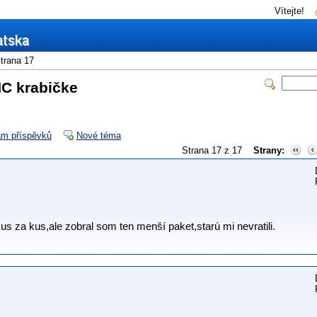
Vítejte!
trana 17
NC krabičke
m příspěvků
Nové téma
Strana 17 z 17
Strany:
us za kus,ale zobral som ten menší paket,starú mi nevratili.