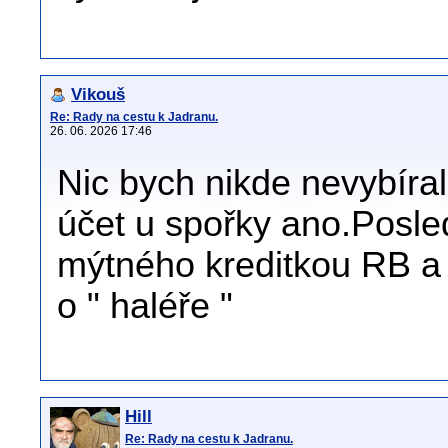
Vikouš
Re: Rady na cestu k Jadranu.
26. 06. 2026 17:46
Nic bych nikde nevybíral
účet u spořky ano.Posled
mýtného kreditkou RB a 
o " haléře "
Hill
Re: Rady na cestu k Jadranu.