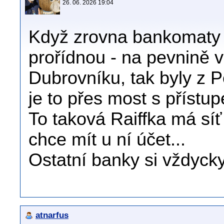
26. 06. 2026 19:04
Když zrovna bankomaty 
prořídnou - na pevnině v
Dubrovníku, tak byly z 
je to přes most s přístu
To taková Raiffka má síť
chce mít u ní účet...
Ostatní banky si vždyck
atnarfus