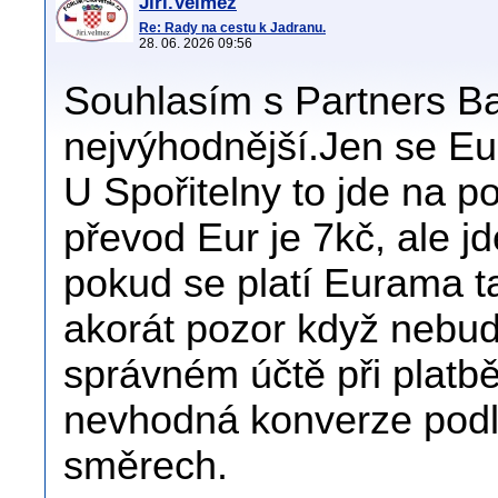
Jiri.Velmez
Re: Rady na cestu k Jadranu.
28. 06. 2026 09:56
Souhlasím s Partners Ba
nejvýhodnější.Jen se Eur
U Spořitelny to jde na p
převod Eur je 7kč, ale j
pokud se platí Eurama t
akorát pozor když nebu
správném účtě při platb
nevhodná konverze podle
směrech.