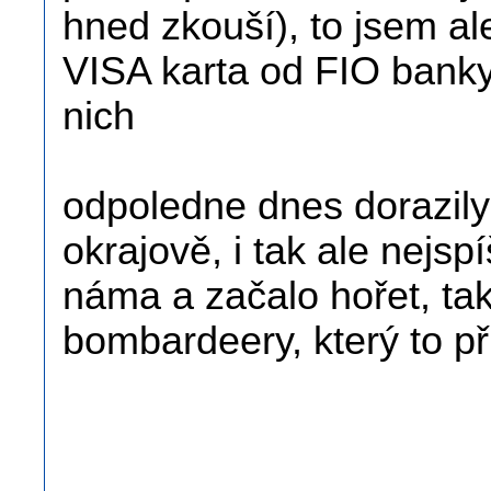
hned zkouší), to jsem al
VISA karta od FIO bank
nich
odpoledne dnes dorazily 
okrajově, i tak ale nejsp
náma a začalo hořet, tak
bombardeery, který to při