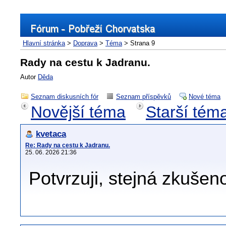
Hlavní stránka
>
Doprava
>
Téma
> Strana 9
Rady na cestu k Jadranu.
Autor
Děda
Seznam diskusních fór
Seznam příspěvků
Nové téma
Novější téma
Starší tém
kvetaca
Re: Rady na cestu k Jadranu.
25. 06. 2026 21:36
Potvrzuji, stejná zkušen