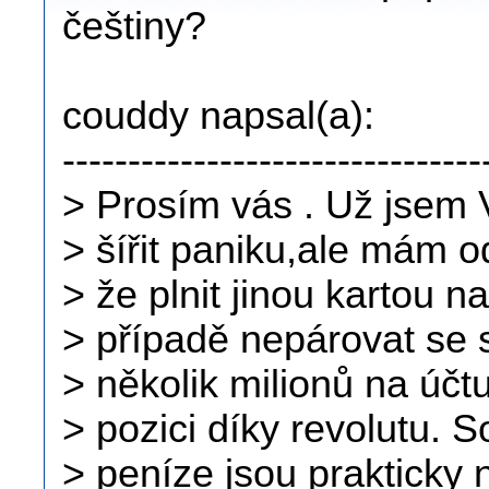
češtiny?
couddy napsal(a):
--------------------------------
> Prosím vás . Už jsem 
> šířit paniku,ale mám 
> že plnit jinou kartou 
> případě nepárovat se 
> několik milionů na účt
> pozici díky revolutu. 
> peníze jsou prakticky