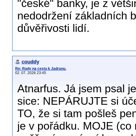
"české" banky, je z vétš
nedodržení základních b
důvěřivosti lidí.
couddy
Re: Rady na cestu k Jadranu.
02. 07. 2026 23:45
Atnarfus. Já jsem psal 
sice: NEPÁRUJTE si účet
TO, že si tam pošleš pen
je v pořádku. MOJE (co m