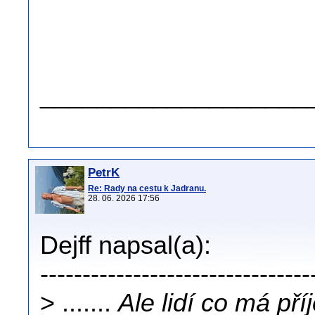
.
.
___________________
PetrK
Re: Rady na cestu k Jadranu.
28. 06. 2026 17:56
Dejff napsal(a):
--------------------------------
> .......
Ale lidí co má př