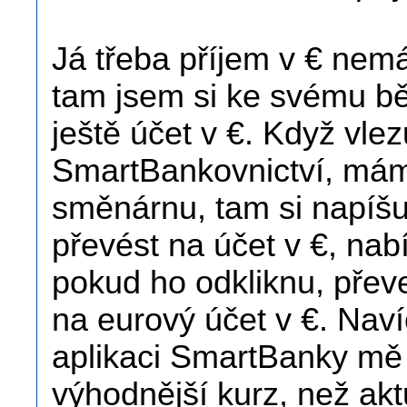
Já třeba příjem v € ne
tam jsem si ke svému b
ještě účet v €. Když vle
SmartBankovnictví, mám 
směnárnu, tam si napíšu
převést na účet v €, nab
pokud ho odkliknu, přev
na eurový účet v €. Nav
aplikaci SmartBanky mě
výhodnější kurz, než akt