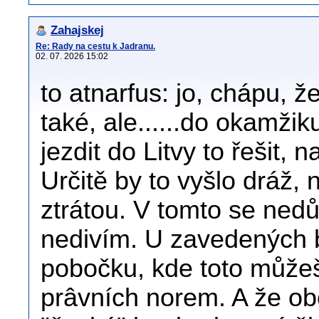
Zahajskej
Re: Rady na cestu k Jadranu.
02. 07. 2026 15:02
to atnarfus: jo, chápu, ž
také, ale......do okamži
jezdit do Litvy to řešit, 
Určitě by to vyšlo dráž,
ztrátou. V tomto se ned
nedivím. U zavedených
pobočku, kde toto můžeš
prâvních norem. A že ob