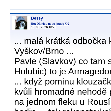
Bessy
Re: Dálnice nebo jinudy???
15. 03. 2026 10:25
... malá krátká odbočka k
Vyškov/Brno ...
Pavle (Slavkov) co tam 
Holubic) to je Armagedon
... když pominu klouzačk
kvůli hromadné nehodě př
na jednom fleku u Rousín