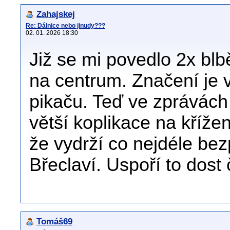
Zahajskej
Re: Dálnice nebo jinudy???
02. 01. 2026 18:30
Již se mi povedlo 2x blb
na centrum. Značení je 
pikaču. Teď ve zprávách
větší koplikace na kříže
že vydrží co nejdéle be
Břeclaví. Uspoří to dost
Tomáš69