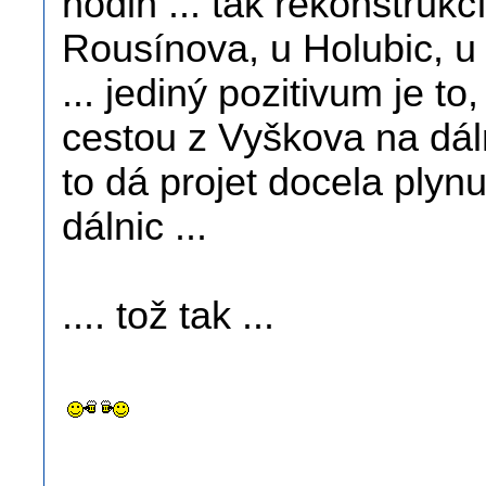
hodin ... tak rekonstruk
Rousínova, u Holubic, u R
... jediný pozitivum je t
cestou z Vyškova na dáln
to dá projet docela plynu
dálnic ...
.... tož tak ...