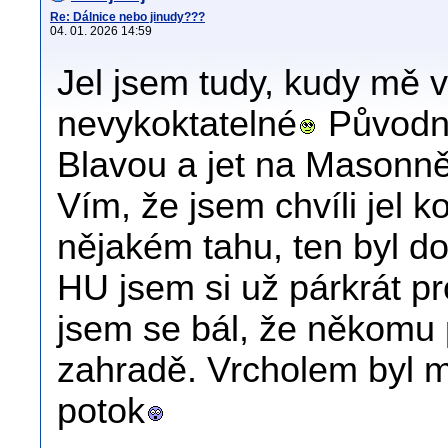
Re: Dálnice nebo jinudy???
04. 01. 2026 14:59
Jel jsem tudy, kudy mě 
nevykoktatelné
Původně
Blavou a jet na Masonně
Vím, že jsem chvíli jel 
nějakém tahu, ten byl do
HU jsem si už párkrát p
jsem se bál, že někomu
zahradě. Vrcholem byl m
potok