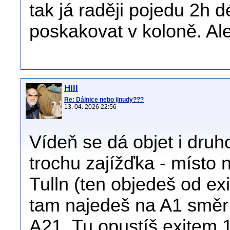
tak já raději pojedu 2h 
poskakovat v koloně. Ale
Hill
Re: Dálnice nebo jinudy???
13. 04. 2026 22:56
Vídeň se dá objet i druh
trochu zajížďka - místo 
Tulln (ten objedeš od ex
tam najedeš na A1 směr 
A21. Tu opustíš exitem 