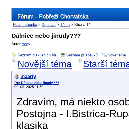
Hlavní stránka
>
Doprava
>
Téma
> Strana 14
Dálnice nebo jinudy???
Autor
Hony
Seznam diskusních fór
Seznam příspěvků
Nové téma
Novější téma
Starší tém
maarly
Re: Dálnice nebo jinudy???
09. 03. 2025 11:50
Zdravím, má niekto osob
Postojna - I.Bistrica-Ru
klasika