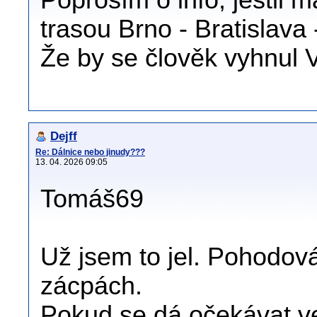
Poprosím o info, jestli 
trasou Brno - Bratislav
Že by se člověk vyhnul V
Dejff
Re: Dálnice nebo jinudy???
13. 04. 2026 09:05
Tomáš69
Už jsem to jel. Pohodov
zácpách.
Pokud se dá očekávat ve