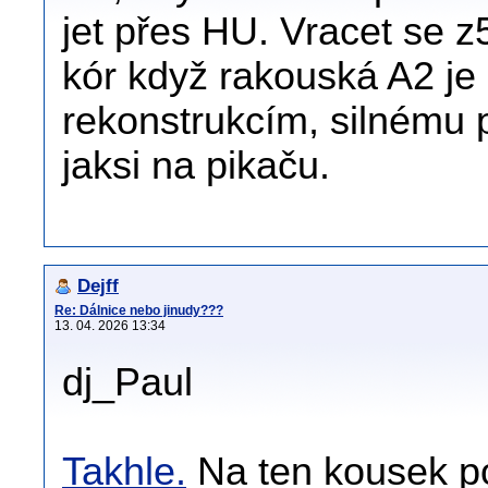
jet přes HU. Vracet se z5
kór když rakouská A2 je 
rekonstrukcím, silnému 
jaksi na pikaču.
Dejff
Re: Dálnice nebo jinudy???
13. 04. 2026 13:34
dj_Paul
Takhle.
Na ten kousek p