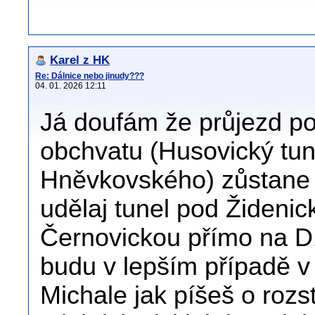
Karel z HK
Re: Dálnice nebo jinudy???
04. 01. 2026 12:11
Já doufám že průjezd p
obchvatu (Husovický tun
Hněvkovského) zůstane 
udělaj tunel pod Žideni
Černovickou přímo na D1
budu v lepším případě v
Michale jak píšeš o roz