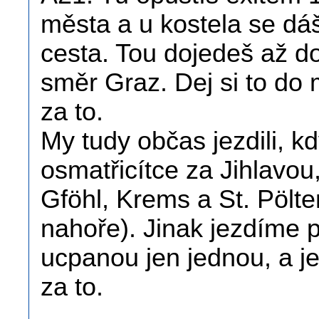
města a u kostela se dáš
cesta. Tou dojedeš až d
směr Graz. Dej si to do map
za to.
My tudy občas jezdili, k
osmatřicítce za Jihlavou
Gföhl, Krems a St. Pölte
nahoře). Jinak jezdíme p
ucpanou jen jednou, a je
za to.