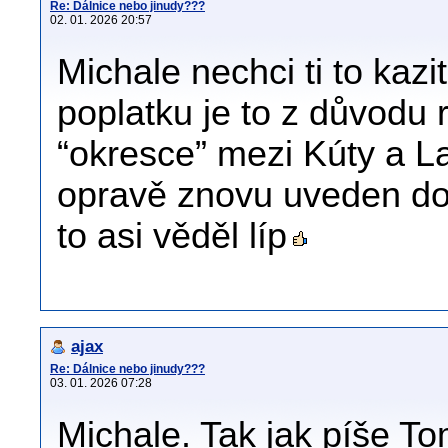
Re: Dálnice nebo jinudy???
02. 01. 2026 20:57
Michale nechci ti to kazi
poplatku je to z důvodu
“okresce” mezi Kúty a L
opravě znovu uveden do 
to asi věděl líp
ajax
Re: Dálnice nebo jinudy???
03. 01. 2026 07:28
Michale. Tak jak píše To