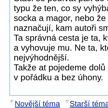
typu že ten, co sy vyhýb
socka a magor, nebo že 
naznačují, kam autoři sm
Ta správná cesta je ta, k
a vyhovuje mu. Ne ta, kt
nejvýhodnější.
Takže at pojedeme dolů 
v pořádku a bez úhony.
Novější téma
Starší tém