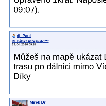
Upraveno 1krát. Naposled
09:07).
dj_Paul
Re: Dálnice nebo jinudy???
13. 04. 2026 09:28
Můžeš na mapě ukázat 
trasu po dálnici mimo V
Díky
Mirek Dr.