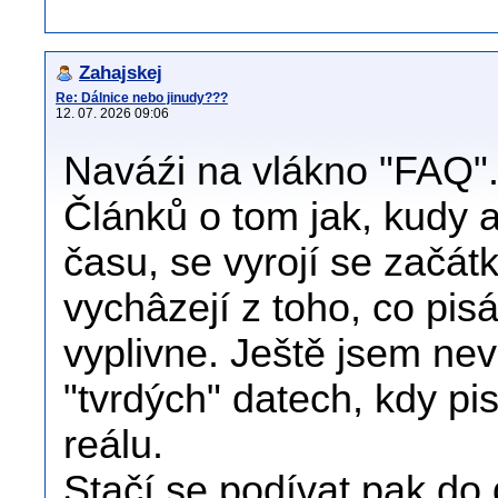
Zahajskej
Re: Dálnice nebo jinudy???
12. 07. 2026 09:06
Naváźi na vlákno "FAQ"
Článků o tom jak, kudy a 
času, se vyrojí se začá
vychâzejí z toho, co pis
vyplivne. Ještě jsem nevi
"tvrdých" datech, kdy pi
reálu.
Stačí se podívat pak do 