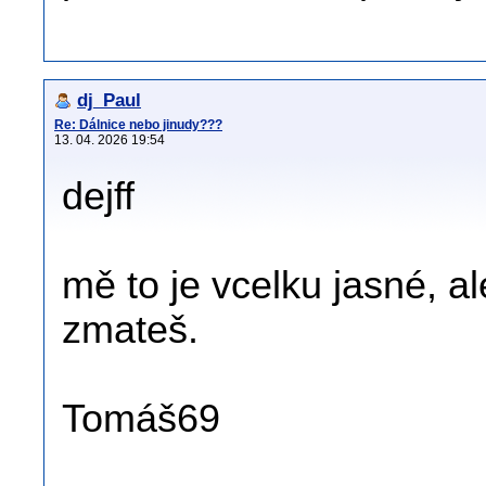
dj_Paul
Re: Dálnice nebo jinudy???
13. 04. 2026 19:54
dejff
mě to je vcelku jasné, 
zmateš.
Tomáš69