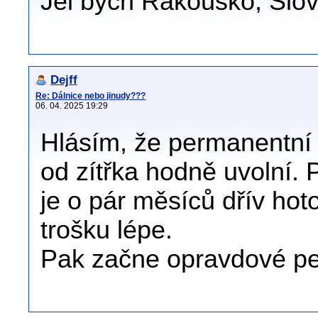
Jel bych Rakousko, Slov
Dejff
Re: Dálnice nebo jinudy???
06. 04. 2025 19:29
Hlásím, že permanentní
od zítřka hodně uvolní. 
je o pár měsíců dřív ho
trošku lépe.
Pak začne opravdové pe