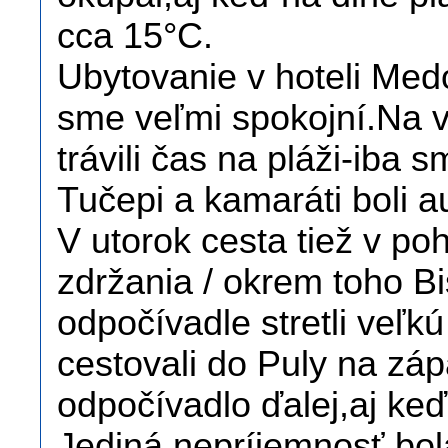
cca 15°C.
Ubytovanie v hoteli Medo
sme veľmi spokojní.Na v
trávili čas na pláži-iba 
Tučepi a kamaráti boli 
V utorok cesta tiež v p
zdržania / okrem toho B
odpočívadle stretli veľk
cestovali do Puly na záp
odpočívadlo ďalej,aj keď
Jediná nepríjemnosť bol