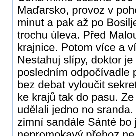
Maďarsko, provoz v poh
minut a pak až po Bosilj
trochu úleva. Před Malo
krajnice. Potom více a ví
Nestahuj slípy, doktor je
posledním odpočívadle 
bez debat vyloučit sekre
ke krajů tak do pasu. Ze
udělali jedno no sranda
zimní sandále Sánté bo 
nepromokavý přehoz ne.