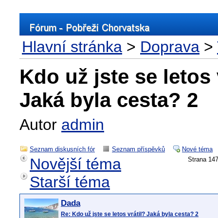
Hlavní stránka
>
Doprava
>
Kdo už jste se letos 
Jaká byla cesta? 2
Autor
admin
Seznam diskusních fór
Seznam příspěvků
Nové téma
Novější téma
Strana 1
Starší téma
Dada
Re: Kdo už jste se letos vrátil? Jaká byla cesta? 2