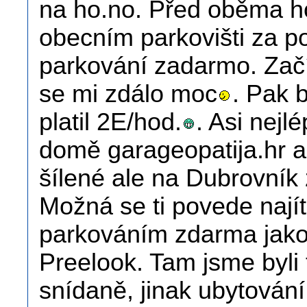
na ho.no. Před oběma ho
obecním parkovišti za po
parkování zadarmo. Zač
se mi zdálo moc
. Pak 
platil 2E/hod.
. Asi nejl
domě garageopatija.hr al
šílené ale na Dubrovník
Možná se ti povede najít
parkováním zdarma jako
Preelook. Tam jsme byli 
snídaně, jinak ubytování