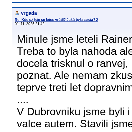
vrgada
Re: Kdo už jste se letos vrátil? Jaká byla cesta? 2
01. 11. 2025 21:42
Minule jsme leteli Rainer
Treba to byla nahoda al
docela trisknul o ranvej,
poznat. Ale nemam zkuse
teprve treti let dopravni
....
V Dubrovniku jsme byli 
valce autem. Stavili js