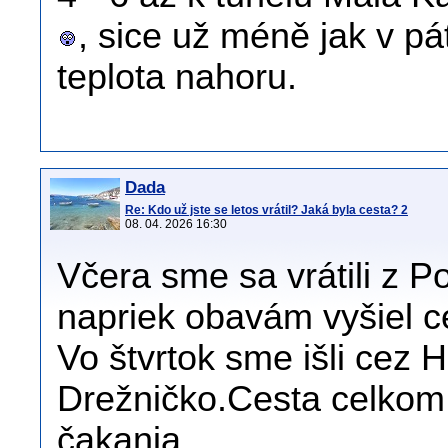
, sice už méně jak v pát
teplota nahoru.
Dada
Re: Kdo už jste se letos vrátil? Jaká byla cesta? 2
08. 04. 2026 16:30
Včera sme sa vrátili z 
napriek obavám vyšiel ce
Vo štvrtok sme išli cez 
Drežničko.Cesta celkom
čakania.