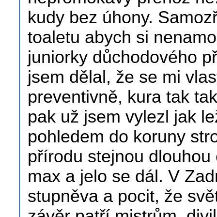
kudy bez úhony. Samozř
toaletu abych si nenamo
juniorky důchodového pře
jsem dělal, že se mi vla
preventivně, kura tak ta
pak už jsem vylezl jak 
pohledem do koruny stro
přírodu stejnou dlouhou 
max a jelo se dál. V Zad
stupněva a pocit, že svět
závěr patří mistrům, di