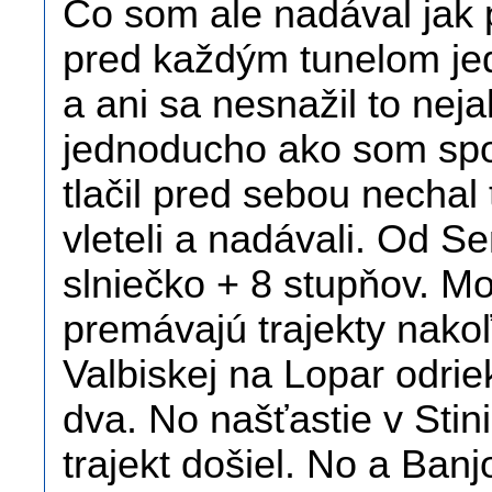
Čo som ale nadával jak 
pred každým tunelom jed
a ani sa nesnažil to neja
jednoducho ako som spom
tlačil pred sebou nechal
vleteli a nadávali. Od S
slniečko + 8 stupňov. Mo
premávajú trajekty nakoľk
Valbiskej na Lopar odriekl
dva. No našťastie v Stini
trajekt došiel. No a Banj