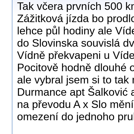
Tak včera prvních 500 
Zážitková jízda bo prod
lehce půl hodiny ale Ví
do Slovinska souvislá dvo
Vídně překvapeni u Víd
Pocitově hodně dlouhé o
ale vybral jsem si to ta
Durmance apt Šalković a 
na převodu A x Slo mění
omezení do jednoho pruh