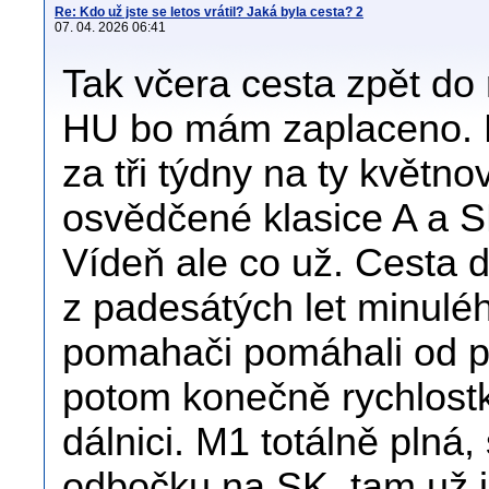
Re: Kdo už jste se letos vrátil? Jaká byla cesta? 2
07. 04. 2026 06:41
Tak včera cesta zpět do 
HU bo mám zaplaceno. N
za tři týdny na ty květno
osvědčené klasice A a 
Vídeň ale co už. Cesta 
z padesátých let minuléh
pomahači pomáhali od pe
potom konečně rychlost
dálnici. M1 totálně plná
odbočku na SK, tam už j