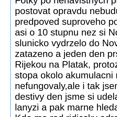
Fotky po nenavistnych p
postovat opravdu nebudu
predpoved suproveho poc
asi o 10 stupnu nez si N
slunicko vydrzelo do No
zatazeno a jeden den prs
Rijekou na Platak, prot
stopa okolo akumulacni 
nefungovaly,ale i tak jse
destivy den jsme si udel
lanyzi a pak marne hledal