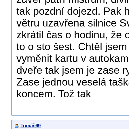
tak pozdní dojezd. Pak hl
větru uzavřena silnice S
zkrátil čas o hodinu, že
to o sto šest. Chtěl jse
vyměnit kartu v autokame
dveře tak jsem je zase r
Zase jednou veselá taška
koncem. Tož tak
Tomáš69