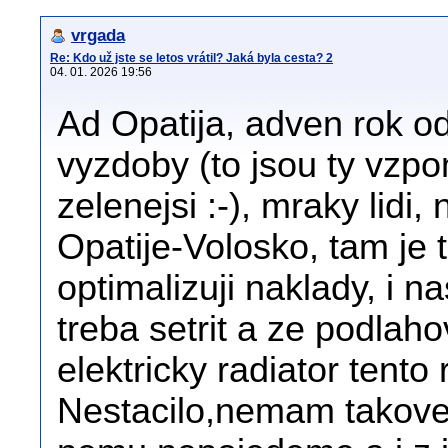
vrgada
Re: Kdo už jste se letos vrátil? Jaká byla cesta? 2
04. 01. 2026 19:56
Ad Opatija, adven rok od 
vyzdoby (to jsou ty vzpom
zelenejsi :-), mraky lidi
Opatije-Volosko, tam je t
optimalizuji naklady, i n
treba setrit a ze podlah
elektricky radiator tento
Nestacilo,nemam takove 