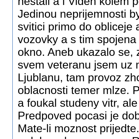
nestali a i Viden kolem 
Jedinou neprijemnosti b
svitici primo do oblicej
vozovky a s tim spojena s
okno. Aneb ukazalo se, 
svem veteranu jsem uz 
Ljublanu, tam provoz zho
oblacnosti temer mlze. Pr
a foukal studeny vitr, ale
Predpoved pocasi je dobr
Mate-li moznost prijedte