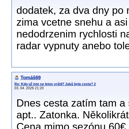
dodatek, za dva dny po 
zima vcetne snehu a asi 
nedodrzenim rychlosti na
radar vypnuty anebo tole
Tomáš69
Re: Kdo už jste se letos vrátil? Jaká byla cesta? 2
03. 04. 2026 21:20
Dnes cesta zatím tam a
apt.. Zatonka. Několikr
Cena mimo sezónu 60€ z