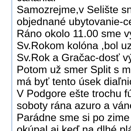
Samozrejme,v Selište s
objednané ubytovanie-ce
Ráno okolo 11.00 sme v
Sv.Rokom kolóna ,bol uz
Sv.Rok a Gračac-dosť vý
Potom už smer Split s m
má byť tento úsek diaľnic
V Podgore ešte trochu fú
soboty rána azuro a váno
Parádne sme si po zime 
okúpal,aj keď na dlhé pl