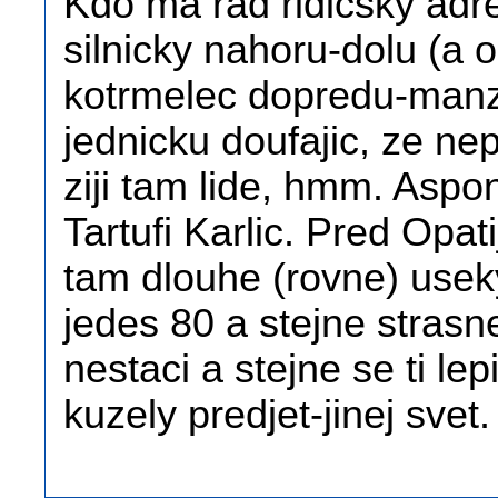
Kdo ma rad ridicsky adr
silnicky nahoru-dolu (a
kotrmelec dopredu-manze
jednicku doufajic, ze ne
ziji tam lide, hmm. Aspo
Tartufi Karlic. Pred Opatij
tam dlouhe (rovne) useky
jedes 80 a stejne strasn
nestaci a stejne se ti l
kuzely predjet-jinej svet.