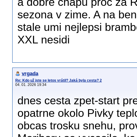
a dobre chapu proc za R
sezona v zime. A na benz
stale umi nejlepsi bramb
XXL nesidi
vrgada
Re: Kdo už jste se letos vrátil? Jaká byla cesta? 2
04. 01. 2026 19:34
dnes cesta zpet-start p
opatrne okolo Pivky teplo
obcas trosku snehu, prov