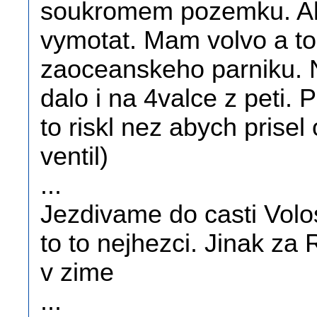
soukromem pozemku. Ale
vymotat. Mam volvo a t
zaoceanskeho parniku. N
dalo i na 4valce z peti. 
to riskl nez abych prise
ventil)
...
Jezdivame do casti Volos
to to nejhezci. Jinak za
v zime
...