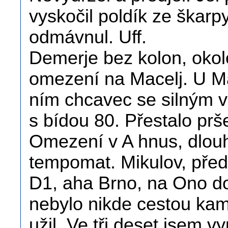
vyskočil poldík ze škarp
odmávnul. Uff.
Demerje bez kolon, oko
omezení na Macelj. U Ma
ním chcavec se silným vě
s bídou 80. Přestalo prše
Omezení v A hnus, dlouh
tempomat. Mikulov, pře
D1, aha Brno, na Ono d
nebylo nikde cestou kami
užil. Ve tři deset jsem 