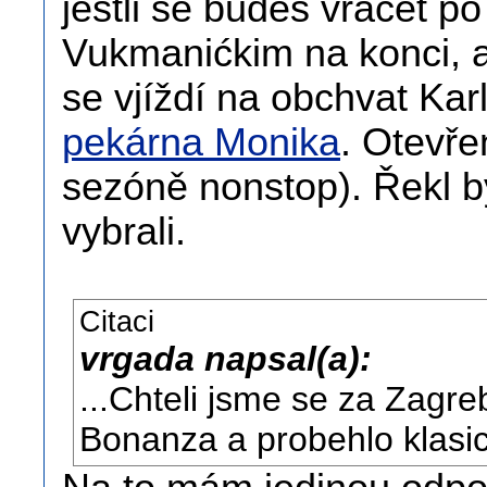
jestli se budeš vracet 
Vukmanićkim na konci, a
se vjíždí na obchvat Ka
pekárna Monika
. Otevře
sezóně nonstop). Řekl by
vybrali.
Citaci
vrgada napsal(a):
...Chteli jsme se za Zagr
Bonanza a probehlo klasic