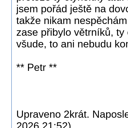
jsem pořád ještě na dovo
takže nikam nespěchám.
zase přibylo větrníků, t
všude, to ani nebudu ko
** Petr **
Upraveno 2krát. Naposle
2026 21:52).