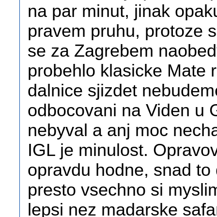
na par minut, jinak opaku
pravem pruhu, protoze se
se za Zagrebem naobedv
probehlo klasicke Mate r
dalnice sjizdet nebudeme
odbocovani na Viden u G
nebyval a anj moc necha
IGL je minulost. Opravo
opravdu hodne, snad to 
presto vsechno si myslim
lepsi nez madarske safar