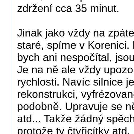
zdržení cca 35 minut.
Jinak jako vždy na zpáteč
staré, spíme v Korenici.
bych ani nespočítal, jso
Je na ně ale vždy upozor
rychlosti. Navíc silnice
rekonstrukci, vyfrézova
podobně. Upravuje se n
atd... Takže žádný spěch
protože ty čtyřicítky atd.