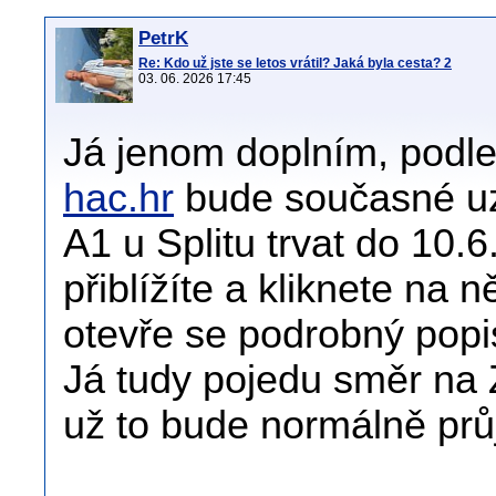
PetrK
Re: Kdo už jste se letos vrátil? Jaká byla cesta? 2
03. 06. 2026 17:45
Já jenom doplním, podl
hac.hr
bude současné uza
A1 u Splitu trvat do 10.
přiblížíte a kliknete na 
otevře se podrobný popis
Já tudy pojedu směr na Z
už to bude normálně prů