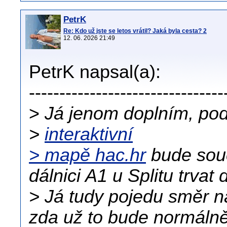
PetrK
Re: Kdo už jste se letos vrátil? Jaká byla cesta? 2
12. 06. 2026 21:49
PetrK napsal(a):
--------------------------------
>
Já jenom doplním, pod
>
interaktivní
> mapě hac.hr
bude souč
dálnici A1 u Splitu trvat 
> Já tudy pojedu směr na
zda už to bude normálně