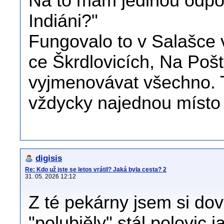
Na to mám jedinou odpo
Indiáni?"
Fungovalo to v Salašce
ce Škrdlovicích, Na Pošt
vyjmenovávat všechno. Ta
vždycky najednou místo 
digisis
Re: Kdo už jste se letos vrátil? Jaká byla cesta? 2
31. 05. 2026 12:12
Z té pekárny jsem si do
"polubiěly",stál polovic 