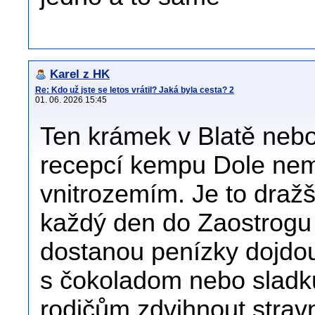
Karel z HK
Re: Kdo už jste se letos vrátil? Jaká byla cesta? 2
01. 06. 2026 15:45
Ten krámek v Blatě neb
recepcí kempu Dole ne
vnitrozemím. Je to dražš
každý den do Zaostrogu 
dostanou penízky dojdou
s čokoladom nebo sladku
rodičům zdvihnout strav