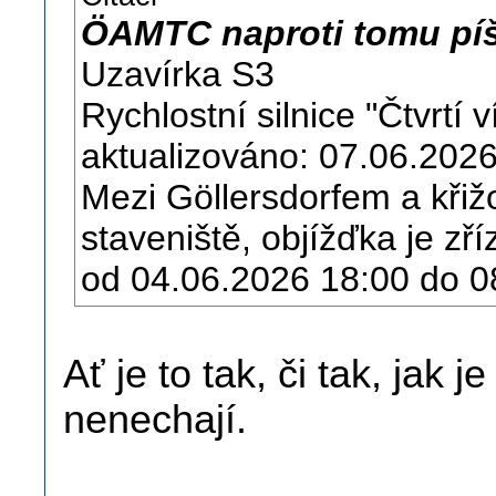
ÖAMTC naproti tomu píš
Uzavírka S3
Rychlostní silnice "Čtvrtí
aktualizováno: 07.06.2026
Mezi Göllersdorfem a kři
staveniště, objížďka je zří
od 04.06.2026 18:00 do 0
Ať je to tak, či tak, jak 
nenechají.