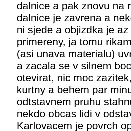
dalnice a pak znovu na ni 
dalnice je zavrena a ne
ni sjede a objizdka je az
primereny, ja tomu rika
(asi unava materialu) uv
a zacala se v silnem bo
otevirat, nic moc zazit
kurtny a behem par minu
odtstavnem pruhu stahnu
nekdo obcas lidi v odsta
Karlovacem je povrch op