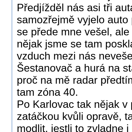
Předjížděl nás asi tři au
samozřejmě vyjelo auto p
se přede mne vešel, ale
nějak jsme se tam posklá
vzduch mezi nás nevešel,
Šestanovač a hurá na st
proč na mě radar předtím
tam zóna 40.
Po Karlovac tak nějak v
zatáčkou kvůli opravě, t
modlit, jestli to zvladne i