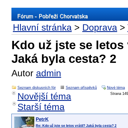
Hlavní stránka
>
Doprava
>
Kdo už jste se letos 
Jaká byla cesta? 2
Autor
admin
Seznam diskusních fór
Seznam příspěvků
Nové téma
Novější téma
Strana 1
Starší téma
PetrK
Re: Kdo už jste se letos vrátil? Jaká byla cesta? 2