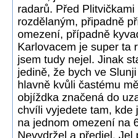
radarů. Před Plitvičkam
rozdělaným, připadně p
omezení, případně kyva
Karlovacem je super ta r
jsem tudy nejel. Jinak s
jedině, že bych ve Slunj
hlavně kvůli častému měř
objíždka značená do uz
chvíli vyjedete tam, kde j
na jednom omezení na 60
Nevydržel a předjel. Je