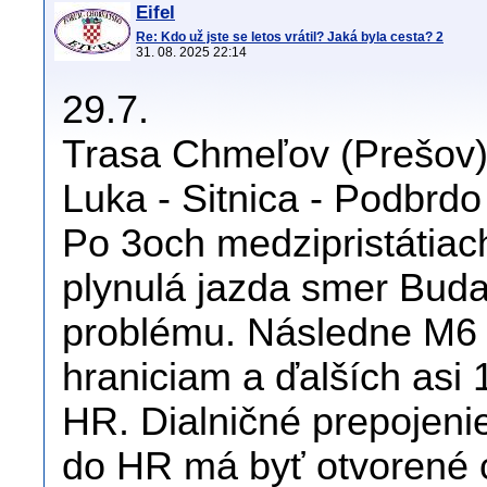
Eifel
Re: Kdo už jste se letos vrátil? Jaká byla cesta? 2
31. 08. 2025 22:14
29.7.
Trasa Chmeľov (Prešov) 
Luka - Sitnica - Podbrdo 
Po 3och medzipristátia
plynulá jazda smer Buda
problému. Následne M6
hraniciam a ďalších asi 
HR. Dialničné prepojeni
do HR má byť otvorené cc