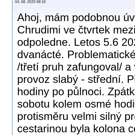
04. 08. 2025 08:16
Ahoj, mám podobnou úva
Chrudimi ve čtvrtek mez
odpoledne. Letos 5.6 20
dvanácté. Problematické
/třetí pruh zafungoval/ 
provoz slabý - střední. P
hodiny po půlnoci. Zpát
sobotu kolem osmé hodi
protisměru velmi silný pr
cestarinou byla kolona cc