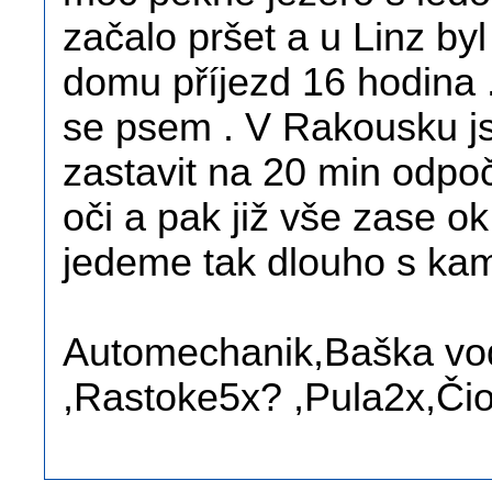
začalo pršet a u Linz byl 
domu příjezd 16 hodina 
se psem . V Rakousku j
zastavit na 20 min odpoč
oči a pak již vše zase o
jedeme tak dlouho s ka
Automechanik,Baška vod
,Rastoke5x? ,Pula2x,Čio