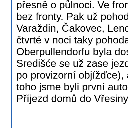
přesně o půlnoci. Ve fron
bez fronty. Pak už poho
Varaždin, Čakovec, Len
čtvrté v noci taky poho
Oberpullendorfu byla do
Središće se už zase je
po provizorní objížďce),
toho jsme byli první auto
Příjezd domů do Vřesiny