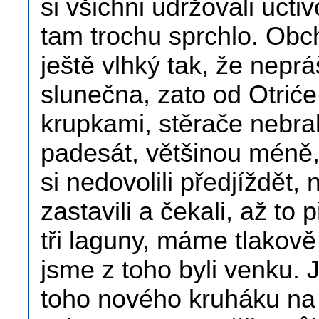
si všichni udržovali uct
tam trochu sprchlo. Obc
ještě vlhký tak, že neprá
slunečna, zato od Otriće 
krupkami, stěrače nebral
padesát, většinou méně, a
si nedovolili předjíždět,
zastavili a čekali, až to
tři laguny, máme tlakově
jsme z toho byli venku. 
toho nového kruháku na z