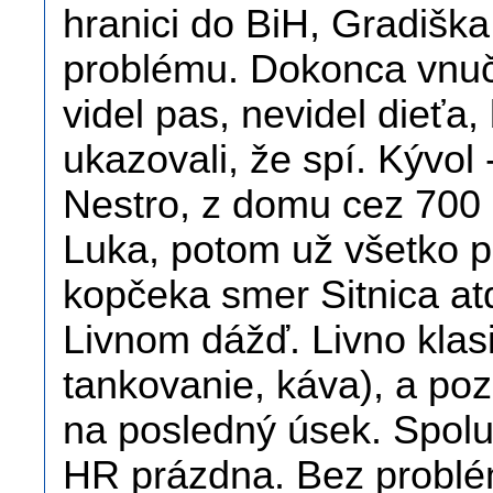
hranici do BiH, Gradišk
problému. Dokonca vnučk
videl pas, nevidel dieťa
ukazovali, že spí. Kývol
Nestro, z domu cez 700 
Luka, potom už všetko 
kopčeka smer Sitnica at
Livnom dážď. Livno klasi
tankovanie, káva), a poz
na posledný úsek. Spolu
HR prázdna. Bez problém