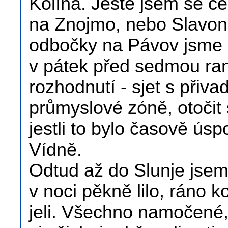
Kolína. Ještě jsem se ces
na Znojmo, nebo Slavoni
odbočky na Pávov jsme s
v pátek před sedmou ran
rozhodnutí - sjet s přiva
průmyslové zóně, otočit 
jestli to bylo časově úspo
Vídně.
Odtud až do Slunje jsem
v noci pěkně lilo, ráno 
jeli. Všechno namočené, 