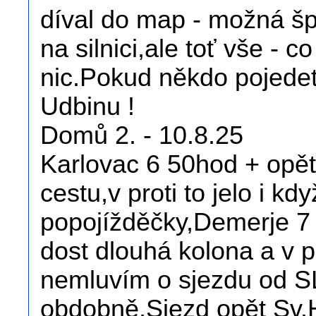
díval do map - možná šp
na silnici,ale toť vše - 
nic.Pokud někdo pojedete
Udbinu !
Domů 2. - 10.8.25
Karlovac 6 50hod + opět 
cestu,v proti to jelo i kd
popojížděčky,Demerje 7
dost dlouhá kolona a v pr
nemluvím o sjezdu od S
obdobně,Sjezd opět Sv.H