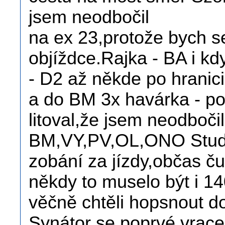
jsem neodbočil
na ex 23,protože bych s
objíždce.Rajka - BA i k
- D2 až někde po hranici
a do BM 3x havárka - p
litoval,že jsem neodbočil
BM,VY,PV,OL,ONO Studé
zobání za jízdy,občas č
někdy to muselo být i 140
věčně chtěli hopsnout do
Synátor se poprvé vracel