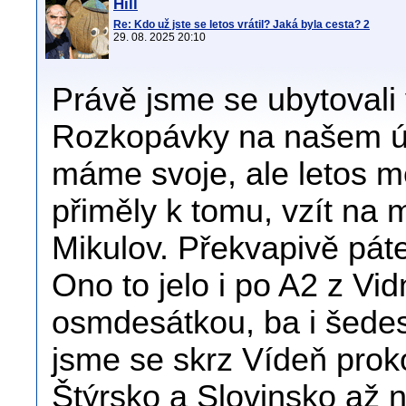
Hill
Re: Kdo už jste se letos vrátil? Jaká byla cesta? 2
29. 08. 2025 20:10
Právě jsme se ubytovali v
Rozkopávky na našem ú
máme svoje, ale letos m
přiměly k tomu, vzít na 
Mikulov. Překvapivě páte
Ono to jelo i po A2 z Vid
osmdesátkou, ba i šedesá
jsme se skrz Vídeň proko
Štýrsko a Slovinsko až 