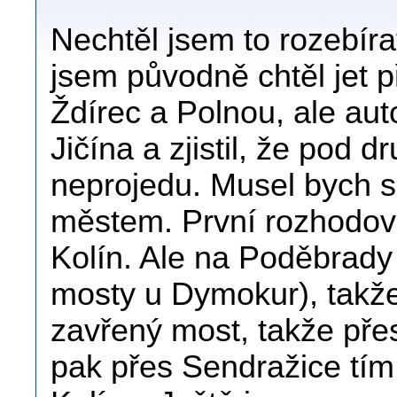
Nechtěl jsem to rozebírat
jsem původně chtěl jet 
Ždírec a Polnou, ale au
Jičína a zjistil, že pod 
neprojedu. Musel bych se
městem. První rozhodová
Kolín. Ale na Poděbrady j
mosty u Dymokur), takže
zavřený most, takže pře
pak přes Sendražice tím