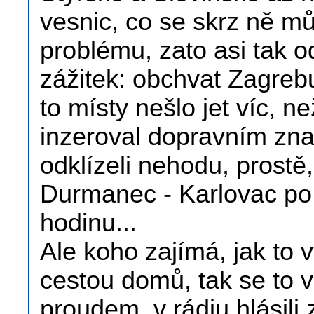
vesnic, co se skrz ně m
problému, zato asi tak o
zážitek: obchvat Zagreb
to místy nešlo jet víc, n
inzeroval dopravním zn
odklízeli nehodu, prostě,
Durmanec - Karlovac po
hodinu...
Ale koho zajímá, jak to 
cestou domů, tak se to v
proudem, v rádiu hlásili 