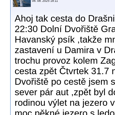
06. 08. 2025 18:11
Ahoj tak cesta do Drašn
22:30 Dolní Dvořiště Gra
Havanský psík ,takže m
zastavení u Damira v Dra
trochu provoz kolem Zag
cesta zpět Čtvrtek 31.7
Dvořiště po cestě jsem se
sever pár aut ,zpět byl d
rodinou výlet na jezero
moc pěkné jezero s led