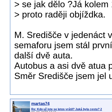
> se jak dělo ?Já kolem
> proto raději objíždka.
M. Središče v jedenáct v
semaforu jsem stál první
další dvě auta.
Autobus a asi dvě atua 
Směr Središče jsem jel 
martas74
Re: Kdo už jste se letos vrátil? Jaká byla cesta? 2