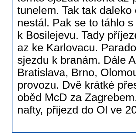
tunelem. Tak tak daleko 
nestál. Pak se to táhlo 
k Bosilejevu. Tady příjez
az ke Karlovacu. Parad
sjezdu k branám. Dále A
Bratislava, Brno, Olomo
provozu. Dvě krátké pře
oběd McD za Zagrebem, 
nafty, přijezd do Ol ve 2