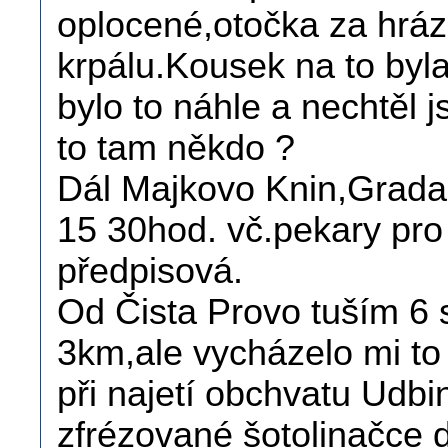
oplocené,otočka za hráz
krpálu.Kousek na to byl
bylo to náhle a nechtěl j
to tam někdo ?
Dál Majkovo Knin,Gradac
15 30hod. vč.pekary pro
předpisová.
Od Čista Provo tuším 6 
3km,ale vycházelo mi to
při najetí obchvatu Udbi
zfrézované šotolinačce 