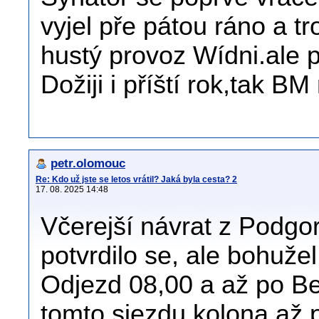
vyjel pře pátou ráno a t
hustý provoz Wídni.ale p
Dožiji i příští rok,tak BM
petr.olomouc
Re: Kdo už jste se letos vrátil? Jaká byla cesta? 2
17. 08. 2025 14:48
Včerejší návrat z Podgo
potvrdilo se, ale bohužel
Odjezd 08,00 a až po Be
tomto sjezdu kolona až