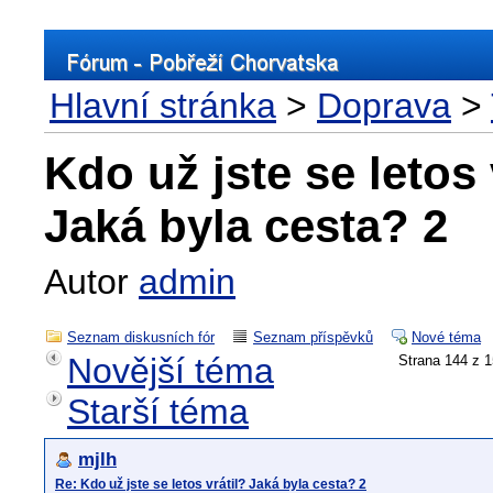
Hlavní stránka
>
Doprava
>
Kdo už jste se letos 
Jaká byla cesta? 2
Autor
admin
Seznam diskusních fór
Seznam příspěvků
Nové téma
Novější téma
Strana 144 
Starší téma
mjlh
Re: Kdo už jste se letos vrátil? Jaká byla cesta? 2