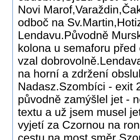
Novi Marof,Varaždin,Ča
odboč na Sv.Martin,Hoti
Lendavu.Původně Mursko
kolona u semaforu před
vzal dobrovolně.Lendava
na horní a zdržení obsl
Nadasz.Szombíci - exit 
původně zamýšlel jet - n
textu a už jsem musel je
vyjetí za Czornou na ron
cestu na most směr Szo