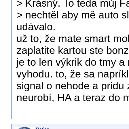
> Krásný. To teda můj F
> nechtěl aby mě auto s
udávalo.
už to, že mate smart mob
zaplatite kartou ste bonz
je to len výkrik do tmy a
vyhodu. to, že sa naprík
signal o nehode a pridu z
neurobí, HA a teraz do 