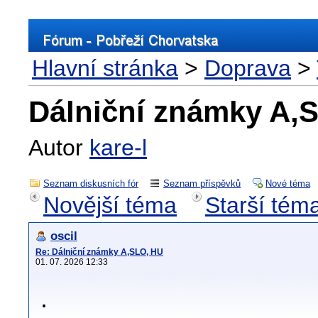
Hlavní stránka
>
Doprava
>
Dálniční známky A,
Autor
kare-l
Seznam diskusních fór
Seznam příspěvků
Nové téma
Novější téma
Starší tém
oscil
Re: Dálniční známky A,SLO, HU
01. 07. 2026 12:33
.