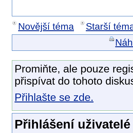
Novější téma
Starší tém
Náhl
Promiňte, ale pouze regi
přispívat do tohoto disku
Přihlašte se zde.
Přihlášení uživatelé