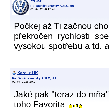
Peťas
Re: Dálniční známky A,SLO, HU
01. 07. 2026 12:41
Počkej až Ti začnou cho
překročení rychlosti, sp
vysokou spotřebu a td. a
Karel z HK
Re: Dálniční známky A,SLO, HU
01. 07. 2026 20:07
Jaké pak "teraz do mňa" 
toho Favorita