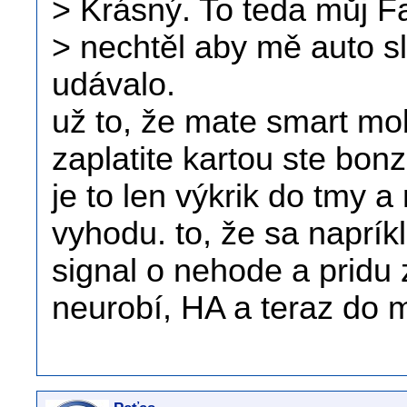
> Krásný. To teda můj F
> nechtěl aby mě auto s
udávalo.
už to, že mate smart mob
zaplatite kartou ste bonz
je to len výkrik do tmy a
vyhodu. to, že sa naprík
signal o nehode a pridu z
neurobí, HA a teraz do 