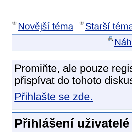
Novější téma
Starší tém
Náhl
Promiňte, ale pouze regi
přispívat do tohoto disku
Přihlašte se zde.
Přihlášení uživatelé