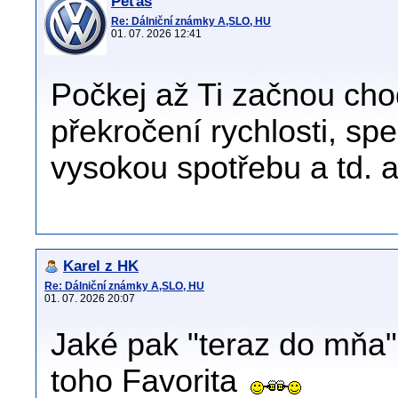
Peťas
Re: Dálniční známky A,SLO, HU
01. 07. 2026 12:41
Počkej až Ti začnou cho
překročení rychlosti, sp
vysokou spotřebu a td. a
Karel z HK
Re: Dálniční známky A,SLO, HU
01. 07. 2026 20:07
Jaké pak "teraz do mňa" 
toho Favorita