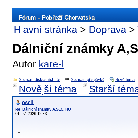
Hlavní stránka
>
Doprava
>
Dálniční známky A,
Autor
kare-l
Seznam diskusních fór
Seznam příspěvků
Nové téma
Novější téma
Starší tém
oscil
Re: Dálniční známky A,SLO, HU
01. 07. 2026 12:33
.