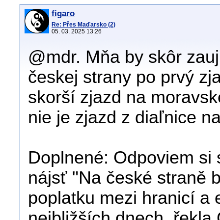
figaro
Re: Přes Maďarsko (2)
05. 03. 2025 13:26
@mdr. Mňa by skôr zaujím
českej strany po prvý zj
skorší zjazd na moravske
nie je zjazd z diaľnice n
Doplnené: Odpoviem si s
nájsť "Na české straně 
poplatku mezi hranicí a 
nejbližších dnech, řekl