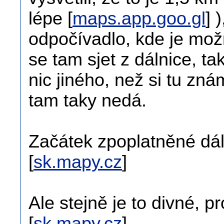
lépe [
maps.app.goo.gl
] 
odpočívadlo, kde je mož
se tam sjet z dálnice, ta
nic jiného, než si tu zná
tam taky nedá.
Začátek zpoplatněné dáln
[
sk.mapy.cz
]
Ale stejně je to divné, p
[
sk.mapy.cz
]