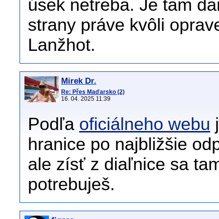
úsek netreba. Je tam d
strany práve kvôli opra
Lanžhot.
Mirek Dr.
Re: Přes Maďarsko (2)
16. 04. 2025 11:39
Podľa
oficiálneho webu
j
hranice po najbližšie od
ale zísť z diaľnice sa 
potrebuješ.