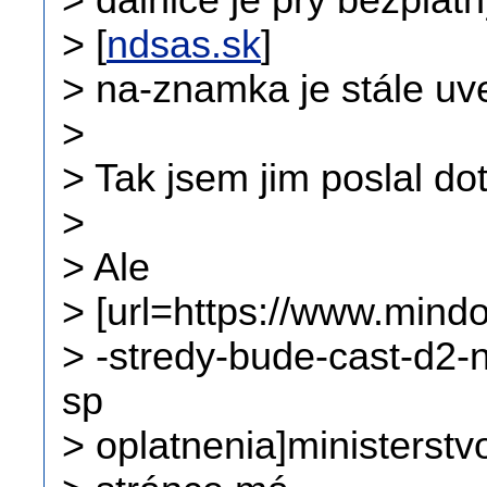
> dálnice je prý bezplat
> [
ndsas.sk
]
> na-znamka je stále uv
>
> Tak jsem jim poslal do
>
> Ale
> [url=https://www.mind
> -stredy-bude-cast-d2-
sp
> oplatnenia]ministerstvo