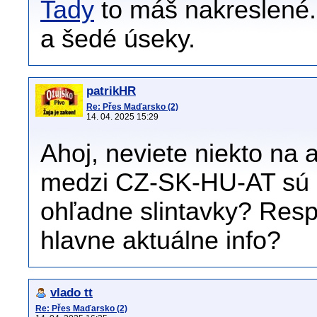
Tady
to máš nakreslené.
a šedé úseky.
patrikHR
Re: Přes Maďarsko (2)
14. 04. 2025 15:29
Ahoj, neviete niekto na
medzi CZ-SK-HU-AT sú 
ohľadne slintavky? Resp.
hlavne aktuálne info?
vlado tt
Re: Přes Maďarsko (2)