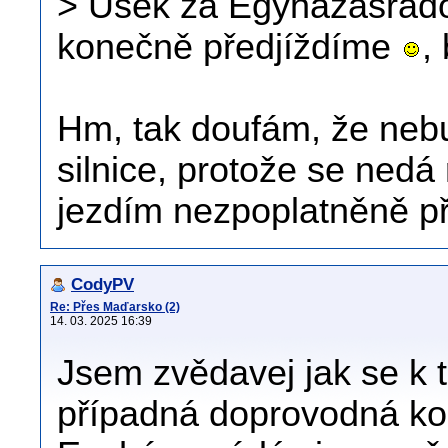
> Úsek za Egyházasrádóc
konečně předjíždíme
,
Hm, tak doufám, že neb
silnice, protože se ned
jezdím nezpoplatněně př
CodyPV
Re: Přes Maďarsko (2)
14. 03. 2025 16:39
Jsem zvědavej jak se k 
případná doprovodná ko