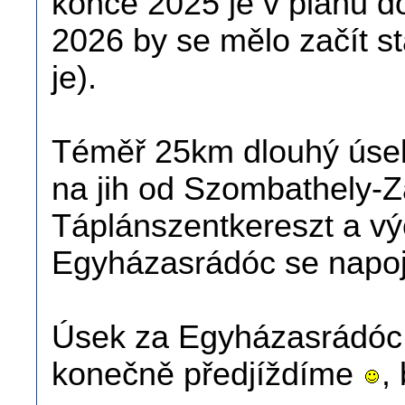
konce 2025 je v plánu d
2026 by se mělo začít st
je).
Téměř 25km dlouhý úse
na jih od Szombathely-Z
Táplánszentkereszt a v
Egyházasrádóc se napo
Úsek za Egyházasrádóc, 
konečně předjíždíme
,