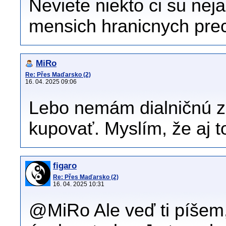
Neviete niekto ci su n
mensich hranicnych pr
MiRo
Re: Přes Maďarsko (2)
16. 04. 2025 09:06
Lebo nemám dialničnú z
kupovať. Myslím, že aj t
figaro
Re: Přes Maďarsko (2)
16. 04. 2025 10:31
@MiRo Ale veď ti píšem,