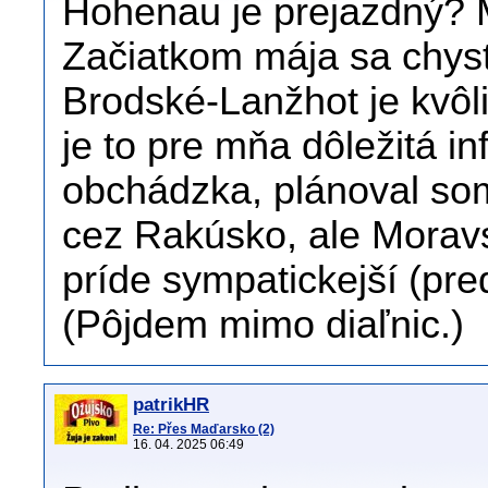
Hohenau je prejazdný? M
Začiatkom mája sa chys
Brodské-Lanžhot je kvôl
je to pre mňa dôležitá in
obchádzka, plánoval som
cez Rakúsko, ale Morav
príde sympatickejší (pr
(Pôjdem mimo diaľnic.)
patrikHR
Re: Přes Maďarsko (2)
16. 04. 2025 06:49