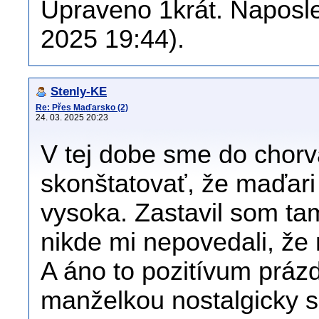
Upraveno 1krát. Naposle
2025 19:44).
Stenly-KE
Re: Přes Maďarsko (2)
24. 03. 2025 20:23
V tej dobe sme do chorvá
skonštatovať, že maďari n
vysoka. Zastavil som ta
nikde mi nepovedali, že
A áno to pozitívum práz
manželkou nostalgicky