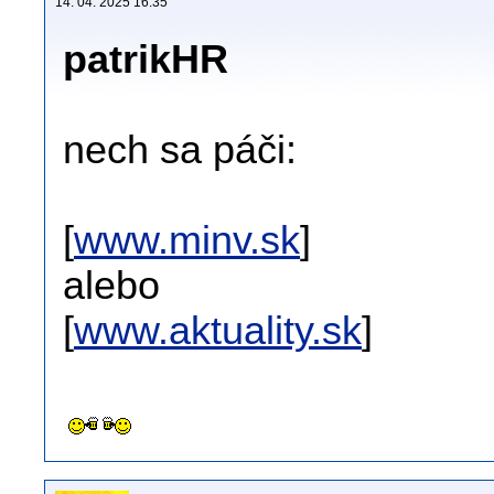
14. 04. 2025 16:35
patrikHR
nech sa páči:
[
www.minv.sk
]
alebo
[
www.aktuality.sk
]