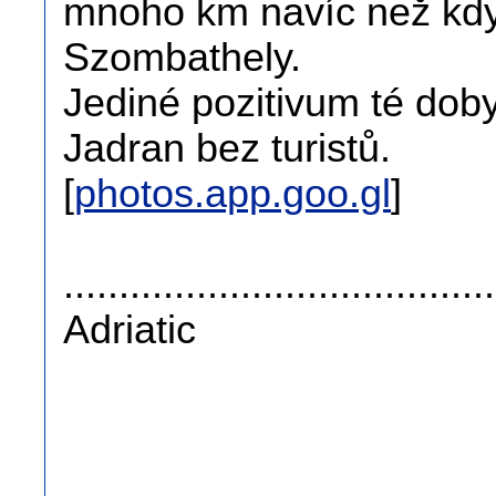
mnoho km navíc než když
Szombathely.
Jediné pozitivum té doby
Jadran bez turistů.
[
photos.app.goo.gl
]
......................................
Adriatic