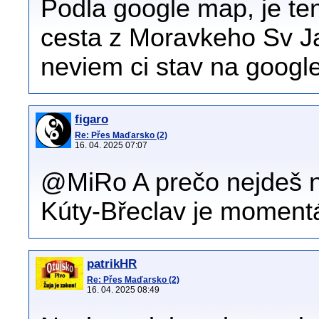
Podla google map, je te
cesta z Moravkeho Sv J
neviem ci stav na googl
figaro
Re: Přes Maďarsko (2)
16. 04. 2025 07:07
@MiRo A prečo nejdeš n
Kúty-Břeclav je momentá
patrikHR
Re: Přes Maďarsko (2)
16. 04. 2025 08:49