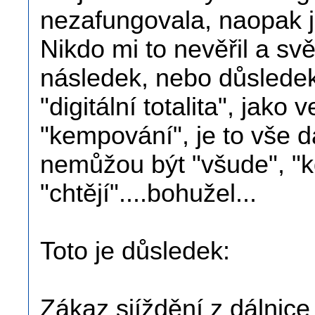
nezafungovala, naopak js
Nikdo mi to nevěřil a sv
následek, nebo důslede
"digitální totalita", jako
"kempování", je to vše d
nemůžou být "všude", "kd
"chtějí"....bohužel...
Toto je důsledek:
Zákaz sjíždění z dálnic