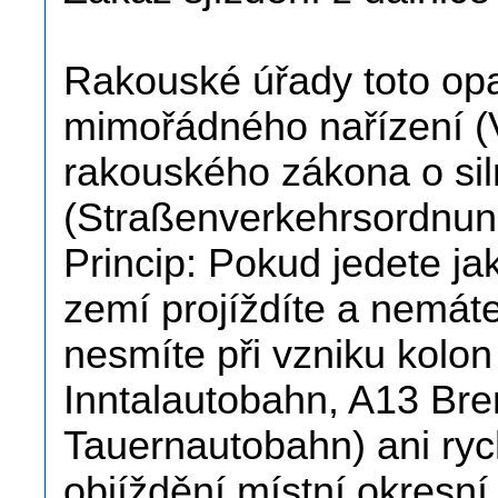
Rakouské úřady toto opa
mimořádného nařízení (
rakouského zákona o si
(Straßenverkehrsordnun
Princip: Pokud jedete ja
zemí projíždíte a nemáte 
nesmíte při vzniku kolon 
Inntalautobahn, A13 Br
Tauernautobahn) ani rychl
objíždění místní okresní 