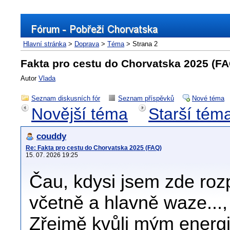
Hlavní stránka
>
Doprava
>
Téma
> Strana 2
Fakta pro cestu do Chorvatska 2025 (FA
Autor
Vlada
Seznam diskusních fór
Seznam příspěvků
Nové téma
Novější téma
Starší tém
couddy
Re: Fakta pro cestu do Chorvatska 2025 (FAQ)
15. 07. 2026 19:25
Čau, kdysi jsem zde roz
včetně a hlavně waze...
Zřejmě kvůli mým energií