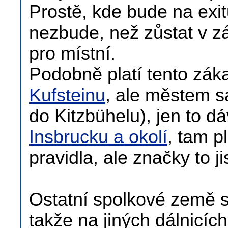
Prostě, kde bude na exitu
nezbude, než zůstat v z
pro místní.
Podobně platí tento zák
Kufsteinu
, ale městem 
do Kitzbühelu), jen to d
Insbrucku a okolí
, tam p
pravidla, ale značky to jis
Ostatní spolkové země s
takže na jiných dálnicí