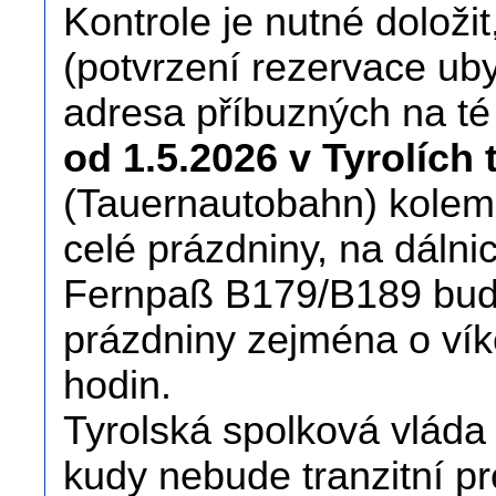
Kontrole je nutné doloži
(potvrzení rezervace ub
adresa příbuzných na té
od 1.5.2026 v Tyrolích 
(Tauernautobahn) kolem
celé prázdniny, na dálni
Fernpaß B179/B189 budo
prázdniny zejména o vík
hodin.
Tyrolská spolková vláda
kudy nebude tranzitní pr