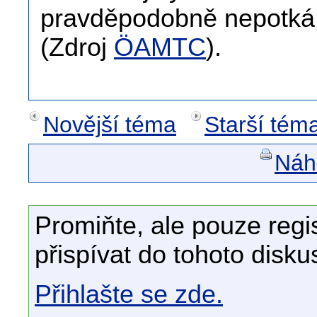
pravděpodobně nepotká
(Zdroj
ÖAMTC
).
Novější téma
Starší tém
Náhl
Promiňte, ale pouze regi
přispívat do tohoto disku
Přihlašte se zde.