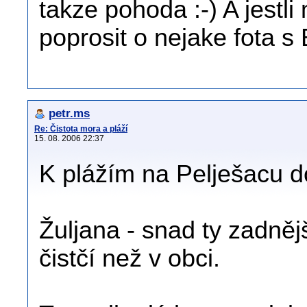
takze pohoda :-) A jestl
poprosit o nejake fota s
petr.ms
Re: Čistota mora a pláží
15. 08. 2006 22:37
K plážím na Pelješacu do
Žuljana - snad ty zadněj
čistčí než v obci.