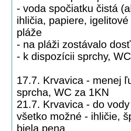
- voda spočiatku čistá (
ihličia, papiere, igelito
pláže
- na pláži zostávalo do
- k dispozícii sprchy, W
17.7. Krvavica - menej ľ
sprcha, WC za 1KN
21.7. Krvavica - do vody
všetko možné - ihličie, š
biela pena