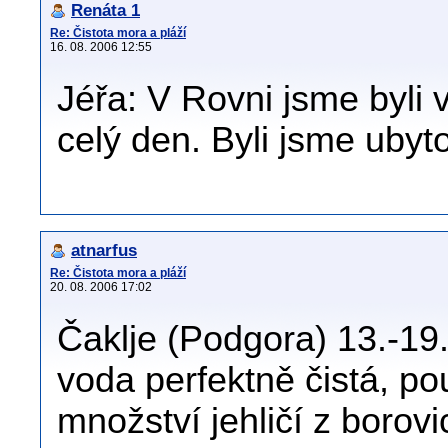
Renáta 1
Re: Čistota mora a pláží
16. 08. 2006 12:55
Jéřa: V Rovni jsme byli 
celý den. Byli jsme ubyto
atnarfus
Re: Čistota mora a pláží
20. 08. 2006 17:02
Čaklje (Podgora) 13.-19
voda perfektně čistá, po
množství jehličí z borovi