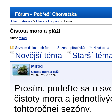
Hlavní stránka
>
Pláže a koupání
> Téma
Čistota mora a pláží
Autor
Mirod
Seznam diskusních fór
Seznam příspěvků
Nové téma
Novější téma
Starší tém
Mirod
Čistota mora a pláží
28. 07. 2006 14:37
Prosím, podeľte sa o svo
čistoty mora a jednotliv
tohtoročnej sezóny.