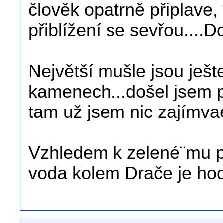
člověk opatrně připlave, 
přiblížení se sevřou....Do
Největší mušle jsou ješ
kamenech...došel jsem p
tam už jsem nic zajímvaé
Vzhledem k zelené¨mu p
voda kolem Drače je hodn