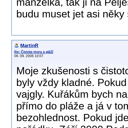
manželka, tak ji na Pelj
budu muset jet asi něky
MartinR
Re: Čistota mora a pláží
06. 09. 2006 10:07
Moje zkušenosti s čistot
byly vždy kladné. Pokud
vajgly. Kuřákům bych nak
přímo do pláže a já v to
bezohlednost. Pokud jde 