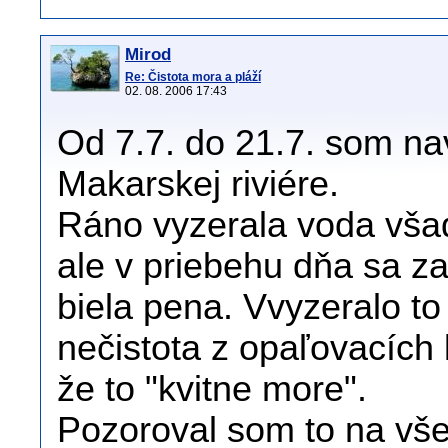
Mirod
Re: Čistota mora a pláží
02. 08. 2006 17:43
Od 7.7. do 21.7. som nav
Makarskej riviére.
Ráno vyzerala voda vša
ale v priebehu dňa sa za
biela pena. Vvyzeralo to
nečistota z opaľovacích 
že to "kvitne more".
Pozoroval som to na vše