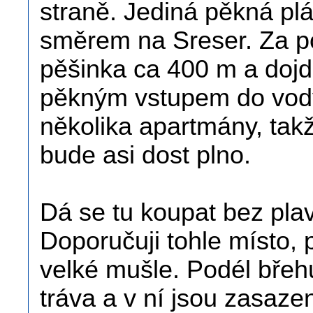
straně. Jediná pěkná plá
směrem na Sreser. Za 
pěšinka ca 400 m a dojd
pěkným vstupem do vody
několika apartmány, tak
bude asi dost plno.
Dá se tu koupat bez pla
Doporučuji tohle místo, 
velké mušle. Podél břeh
tráva a v ní jsou zasaze