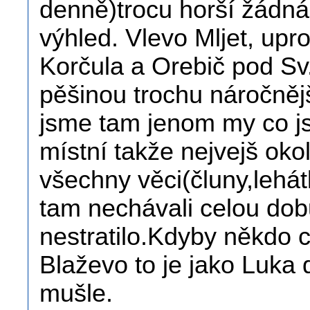
denně)trocu horší žádná k
výhled. Vlevo Mljet, upr
Korčula a Orebič pod Sv.
pěšinou trochu náročnějš
jsme tam jenom my co js
místní takže nejvejš okol
všechny věci(čluny,lehát
tam nechávali celou dob
nestratilo.Kdyby někdo c
Blaževo to je jako Luka
mušle.