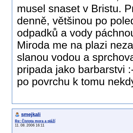
musel snaset v Bristu. P
denně, většinou po poled
odpadků a vody páchnouc
Miroda me na plazi nezaj
slanou vodou a sprchova
pripada jako barbarstvi :
po povrchu k tomu nekdy 
smejkali
Re: Čistota mora a pláží
11. 08. 2006 16:11