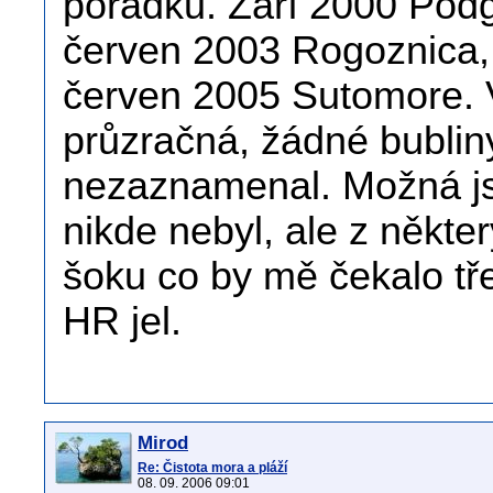
pořádku. Září 2000 Podg
červen 2003 Rogoznica,
červen 2005 Sutomore. V
průzračná, žádné bublin
nezaznamenal. Možná jse
nikde nebyl, ale z někte
šoku co by mě čekalo tře
HR jel.
Mirod
Re: Čistota mora a pláží
08. 09. 2006 09:01