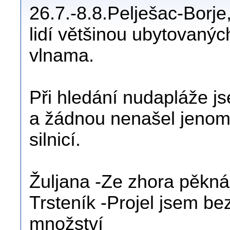
26.7.-8.8.Pelješac-Borj
lidí většinou ubytovaných
vlnama.
Při hledání nudapláže js
a žádnou nenašel jenom
silnicí.
Žuljana -Ze zhora pěkná
Trsteník -Projel jsem be
množství