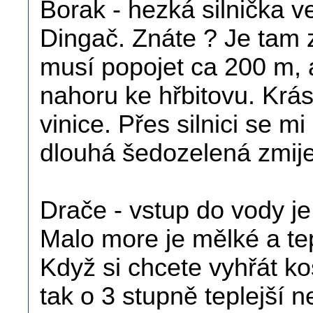
Borak - hezká silnička v
Dingač. Znáte ? Je tam 
musí popojet ca 200 m, a
nahoru ke hřbitovu. Krá
vinice. Přes silnici se m
dlouhá šedozelená zmije -
Drače - vstup do vody je
Malo more je mělké a te
Když si chcete vyhřát kos
tak o 3 stupně teplejší 