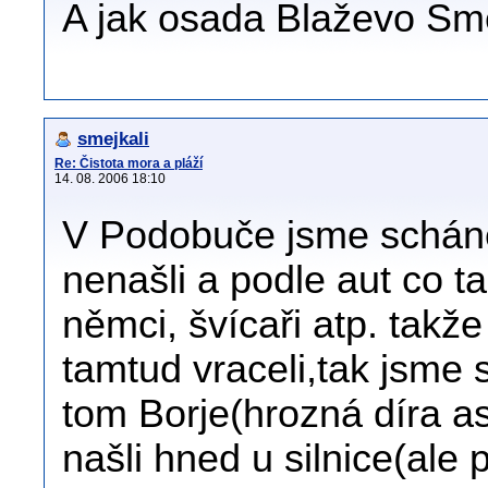
A jak osada Blaževo Sme
smejkali
Re: Čistota mora a pláží
14. 08. 2006 18:10
V Podobuče jsme scháněl
nenašli a podle aut co t
němci, švícaři atp. takž
tamtud vraceli,tak jsme 
tom Borje(hrozná díra a
našli hned u silnice(ale