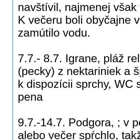
navštívil, najmenej však 
K večeru boli obyčajne v
zamútilo vodu.
7.7.- 8.7. Igrane, pláž re
(pecky) z nektariniek a 
k dispozícii sprchy, WC 
pena
9.7.-14.7. Podgora, ; v 
alebo večer spŕchlo, tak