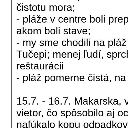
čistotu mora;
- pláže v centre boli pr
akom boli stave;
- my sme chodili na plá
Tučepi; menej ľudí, spr
reštaurácii
- pláž pomerne čistá, na
15.7. - 16.7. Makarska, 
vietor, čo spôsobilo aj 
nafúkalo kopu odpadkov