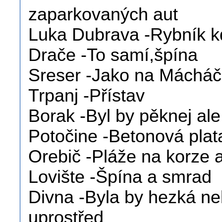
zaparkovaných aut
Luka Dubrava -Rybník k
Drače -To samí,špína
Sreser -Jako na Mácháči
Trpanj -Přístav
Borak -Byl by pěknej ale
Potočine -Betonová plat
Orebič -Pláže na korze a
Lovište -Špína a smrad
Divna -Byla by hezká ne
uprostřed