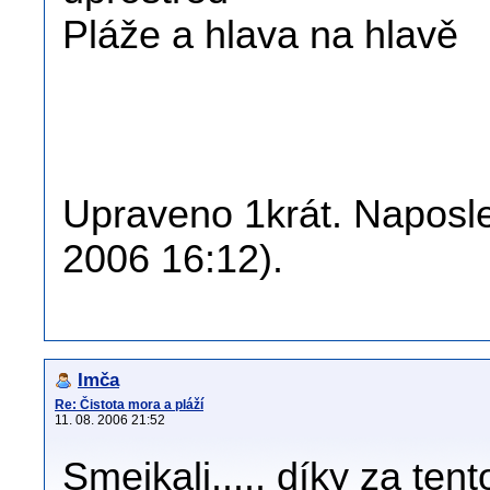
Pláže a hlava na hlavě
Upraveno 1krát. Naposled
2006 16:12).
Imča
Re: Čistota mora a pláží
11. 08. 2006 21:52
Smejkali..... díky za ten