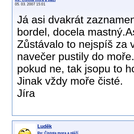
Re: Čistota mora a pláží
05. 03. 2007 15:01
Já asi dvakrát zaznamen
bordel, docela mastný.As
Zůstávalo to nejspíš za v
navečer pustily do moře.
pokud ne, tak jsopu to 
Jinak vždy moře čisté.
Jíra
Luděk
Re: Čistota mora a pláží