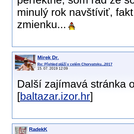
perfektné, som rád že s
minulý rok navštíviť, fakt
zmienku...
Mirek Dr.
Re: Přehled pláží v celém Chorvatsku...2017
15. 07. 2019 12:09
Další zajímavá stránka o
[
baltazar.izor.hr
]
RadekK