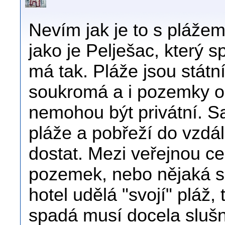
Nevím jak je to s plážemi
jako je Pelješac, který 
má tak. Pláže jsou státn
soukromá a i pozemky o
nemohou být privátní. 
pláže a pobřeží do vzdá
dostat. Mezi veřejnou c
pozemek, nebo nějaká s
hotel udělá "svojí" pláž
spadá musí docela slušně