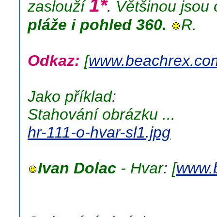
1*
zaslouží
. Většinou jsou
pláže i pohled 360.
R.
Odkaz:
[
www.beachrex.co
Jako příklad:
Stahování obrázku ...
hr-111-o-hvar-sl1.jpg
Ivan Dolac
- Hvar: [
www.