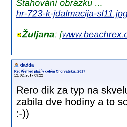
Stahování obrázku ...
hr-723-k-jdalmacija-sl11.jp
Žuljana
: [
www.beachrex.
dadda
Re: Přehled pláží v celém Chorvatsku...2017
12. 02. 2017 09:22
Rero dik za typ na skvel
zabila dve hodiny a to s
:-))