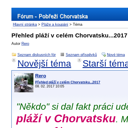
Hlavní stránka
>
Pláže a koupání
> Téma
Přehled pláží v celém Chorvatsku...2017
Autor
Rero
Seznam diskusních fór
Seznam příspěvků
Nové téma
Novější téma
Starší tém
Rero
Přehled pláží v celém Chorvatsku...2017
08. 02. 2017 10:05
"Někdo" si dal fakt práci ud
pláží v Chorvatsku
. M