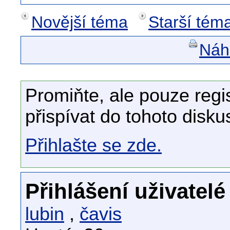
Novější téma
Starší tém
Náhl
Promiňte, ale pouze regi
přispívat do tohoto disku
Přihlašte se zde.
Přihlášení uživatelé
lubin
,
čavis