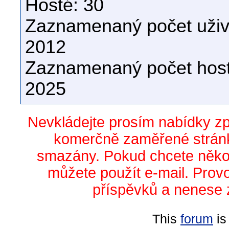
Hosté: 30
Zaznamenaný počet uživa
2012
Zaznamenaný počet host
2025
Nevkládejte prosím nabídky z
komerčně zaměřené stránk
smazány. Pokud chcete něko
můžete použít e-mail. Prov
příspěvků a nenese 
This
forum
is