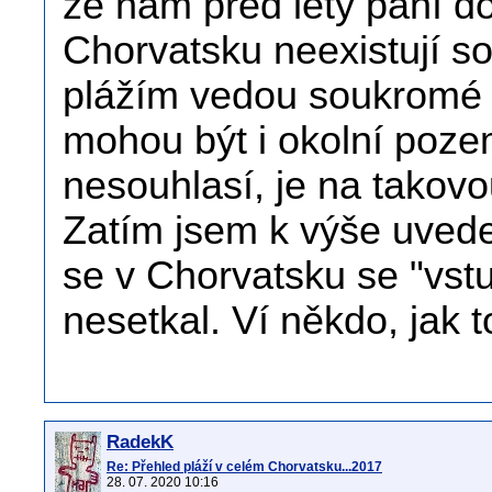
že nám před léty paní do
Chorvatsku neexistují s
plážím vedou soukromé 
mohou být i okolní poze
nesouhlasí, je na takovo
Zatím jsem k výše uved
se v Chorvatsku se "vst
nesetkal. Ví někdo, jak t
RadekK
Re: Přehled pláží v celém Chorvatsku...2017
28. 07. 2020 10:16