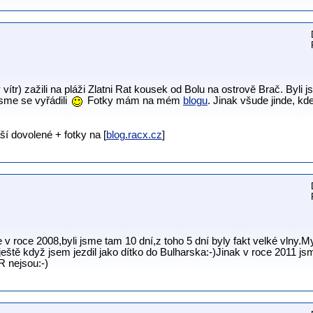
 vítr) zažili na pláži Zlatni Rat kousek od Bolu na ostrově Brač. Byli 
jsme se vyřádili
Fotky mám na mém
blogu
. Jinak všude jinde, kd
í dovolené + fotky na [
blog.racx.cz
]
 v roce 2008,byli jsme tam 10 dní,z toho 5 dní byly fakt velké vlny.
eště když jsem jezdil jako dítko do Bulharska:-)Jinak v roce 2011 js
R nejsou:-)