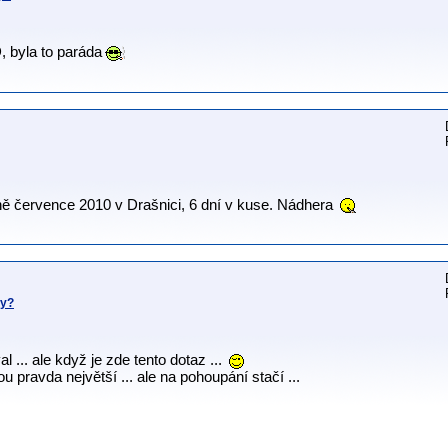
D, byla to paráda
ině července 2010 v Drašnici, 6 dní v kuse. Nádhera
ny?
l ... ale když je zde tento dotaz ...
ou pravda největší ... ale na pohoupání stačí ...