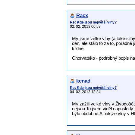
Racx
Re: Kde jsou největší vlny?
02. 02. 2013 00:59
My jsme velké vlny (a také silný
den, ale stálo to za to, pořádně 
klidné.
Chorvatsko - podrobný popis naš
kenad
Re: Kde jsou největší vlny?
04. 02. 2013 18:34
My zažili velké vlny v Živogošče
nejsou.To jsem viděl naposledy j
bylo obdobné.A pak,že vlny v H