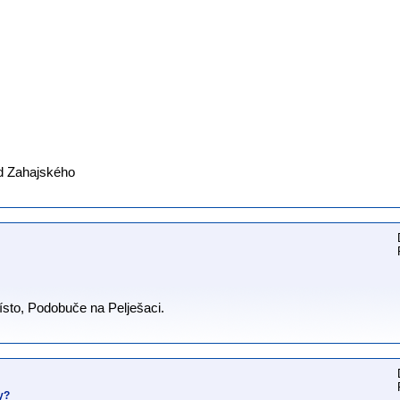
od Zahajského
ísto, Podobuče na Pelješaci.
y?