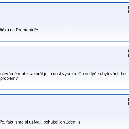
meňáku na Premantuře
otevřené moře...akorát je to dost vysoko. Co se týče ubytování dá se 
o problém?
e, fakt jsme si užívali, bohužel jen 1den :-(