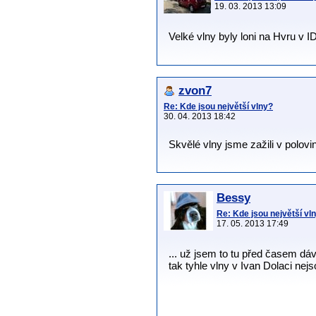
19. 03. 2013 13:09
Velké vlny byly loni na Hvru v I
zvon7
Re: Kde jsou největší vlny?
30. 04. 2013 18:42
Skvělé vlny jsme zažili v polov
Bessy
Re: Kde jsou největší vl
17. 05. 2013 17:49
... už jsem to tu před časem dáva
tak tyhle vlny v Ivan Dolaci nejs