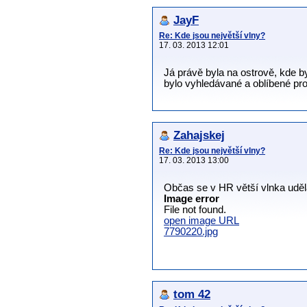
JayF
Re: Kde jsou největší vlny?
17. 03. 2013 12:01
Já právě byla na ostrově, kde 
bylo vyhledávané a oblíbené pro
Zahajskej
Re: Kde jsou největší vlny?
17. 03. 2013 13:00
Občas se v HR větší vlnka udě
Image error
File not found.
open image URL
7790220.jpg
tom 42