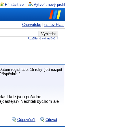
Přihlásit se
Vytvořit nový profil
Chorvatsko
|
ostrov Hvar
Rozšířené vyhledávání
Datum registrace: 15 roky (let) nazpět
Příspěvků: 2
last kde jsou pořádné
ejčastější? Nechtěli bychom ale
Odpovědět
Citovat