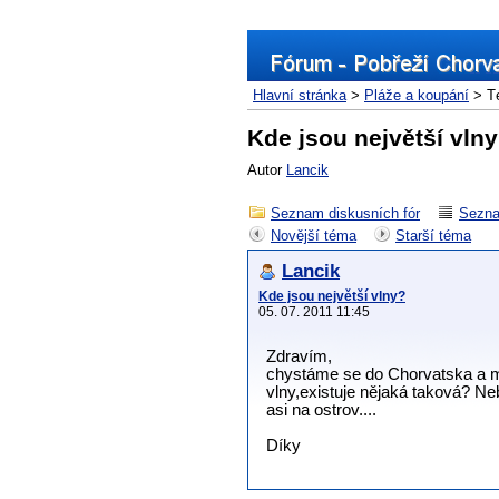
Hlavní stránka
>
Pláže a koupání
> T
Kde jsou největší vln
Autor
Lancik
Seznam diskusních fór
Sezna
Novější téma
Starší téma
Lancik
Kde jsou největší vlny?
05. 07. 2011 11:45
Zdravím,
chystáme se do Chorvatska a m
vlny,existuje nějaká taková? Ne
asi na ostrov....
Díky