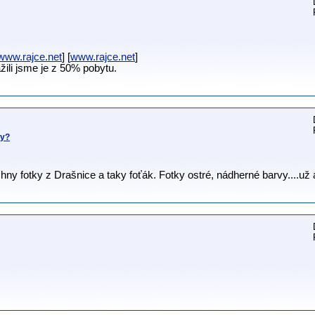
www.rajce.net
] [
www.rajce.net
]
žili jsme je z 50% pobytu.
ny?
ny fotky z Drašnice a taky foťák. Fotky ostré, nádherné barvy....už 