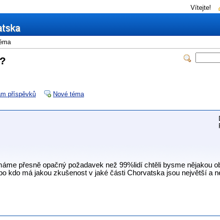
Vítejte!
éma
y?
m příspěvků
Nové téma
áme přesně opačný požadavek než 99%lidí chtěli bysme nějakou ob
bo kdo má jakou zkušenost v jaké části Chorvatska jsou největší a n