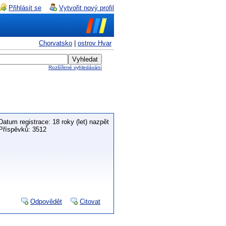
Přihlásit se
Vytvořit nový profil
Chorvatsko
|
ostrov Hvar
Rozšířené vyhledávání
Datum registrace: 18 roky (let) nazpět
Příspěvků: 3512
Odpovědět
Citovat