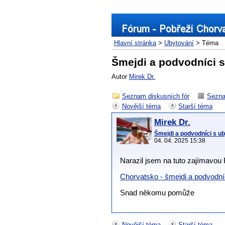
Hlavní stránka
>
Ubytování
> Téma
Šmejdi a podvodníci 
Autor
Mirek Dr.
Seznam diskusních fór
Sezna
Novější téma
Starší téma
Mirek Dr.
Šmejdi a podvodníci s u
04. 04. 2025 15:38
Narazil jsem na tuto zajímavou
Chorvatsko - šmejdi a podvodní
Snad někomu pomůže
Novější téma
Starší téma