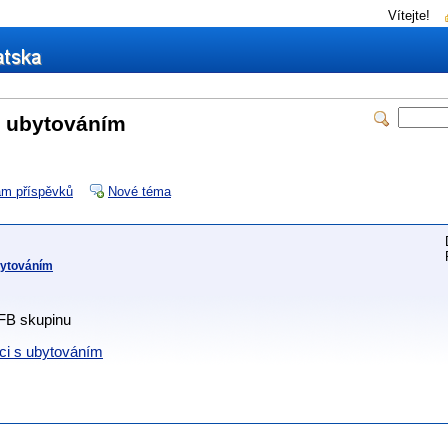
Vítejte!
s ubytováním
m příspěvků
Nové téma
bytováním
 FB skupinu
ci s ubytováním