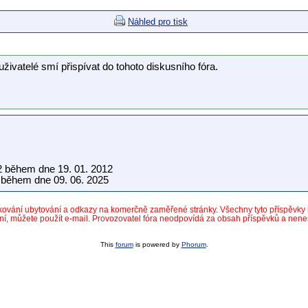
Náhled pro tisk
uživatelé smí přispívat do tohoto diskusního fóra.
2 během dne 19. 01. 2012
během dne 09. 06. 2025
dkování ubytování a odkazy na komerčně zaměřené stránky. Všechny tyto příspěvk
ní, můžete použít e-mail. Provozovatel fóra neodpovídá za obsah příspěvků a nen
This
forum
is powered by
Phorum
.